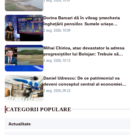
2 aug. 2026, 10:07
fluviului - IMAGINI AERIENE
Dorina Barcari dă în vileag șmecheria
înghețării pensiilor. Sumele uriașe
pierdute de fiecare român
2 aug. 2026, 10:09
Mihai Chirica, atac devastator la adresa
progresiștilor lui Bolojan: Trebuie să
protejăm și natura, dar nu șținem omaneii
2 aug. 2026, 10:12
în stare permanentă de alertă
Daniel Udrescu: De ce patrimoniul va
deveni conceptul central al economiei
viitoare?
2 aug. 2026, 09:22
CATEGORII POPULARE
Actualitate