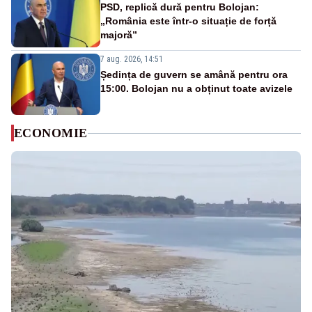
PSD, replică dură pentru Bolojan:
„România este într-o situație de forță
majoră”
7 aug. 2026, 14:51
Ședința de guvern se amână pentru ora
15:00. Bolojan nu a obținut toate avizele
ECONOMIE