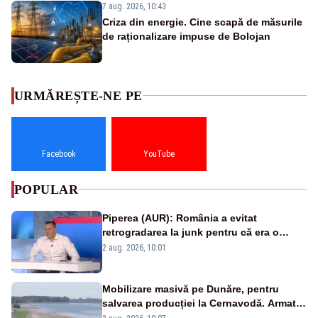
7 aug. 2026, 10:43
Criza din energie. Cine scapă de măsurile
de raționalizare impuse de Bolojan
URMĂREȘTE-NE PE
Facebook
YouTube
POPULAR
Piperea (AUR): România a evitat
retrogradarea la junk pentru că era o
catastrofă pentru bănci și fondurile de
2 aug. 2026, 10:01
pensii
Mobilizare masivă pe Dunăre, pentru
salvarea producției la Cernavodă. Armata
va detona o stâncă și va devia apa