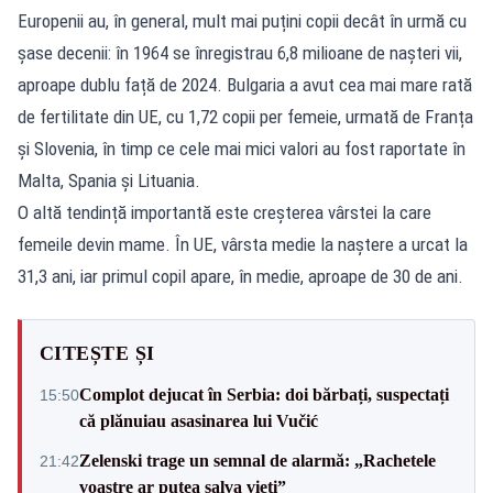
Europenii au, în general, mult mai puțini copii decât în urmă cu
șase decenii: în 1964 se înregistrau 6,8 milioane de nașteri vii,
aproape dublu față de 2024. Bulgaria a avut cea mai mare rată
de fertilitate din UE, cu 1,72 copii per femeie, urmată de Franța
și Slovenia, în timp ce cele mai mici valori au fost raportate în
Malta, Spania și Lituania.
O altă tendință importantă este creșterea vârstei la care
femeile devin mame. În UE, vârsta medie la naștere a urcat la
31,3 ani, iar primul copil apare, în medie, aproape de 30 de ani.
CITEȘTE ȘI
Complot dejucat în Serbia: doi bărbați, suspectați
15:50
că plănuiau asasinarea lui Vučić
Zelenski trage un semnal de alarmă: „Rachetele
21:42
voastre ar putea salva vieți”