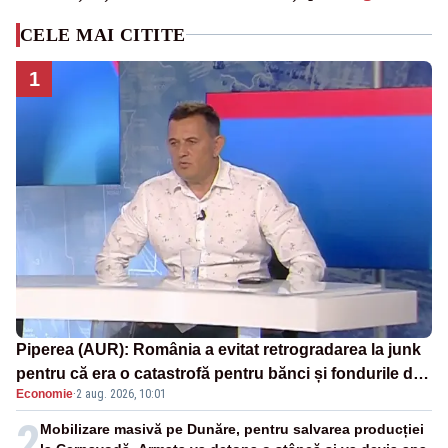
CELE MAI CITITE
1
Piperea (AUR): România a evitat retrogradarea la junk
pentru că era o catastrofă pentru bănci și fondurile de
Economie
·
2 aug. 2026, 10:01
pensii
2
Mobilizare masivă pe Dunăre, pentru salvarea producției