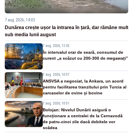
7 aug. 2026, 14:03
Dunărea crește ușor la intrarea în țară, dar rămâne mult
sub media lunii august
7 aug. 2026, 13:02
În intervalul orar de seară, consumul de
curent „a scăzut cu 200-300 de megawați”
7 aug. 2026, 10:57
ANSVSA a negociat, la Ankara, un acord
pentru facilitarea tranzitului prin Turcia al
carcaselor de ovine și bovine
7 aug. 2026, 10:51
Bolojan: Nivelul Dunării asigură o
funcționare a centralei de la Cernavodă
de patru-cinci zile dacă debitele vor
scădea