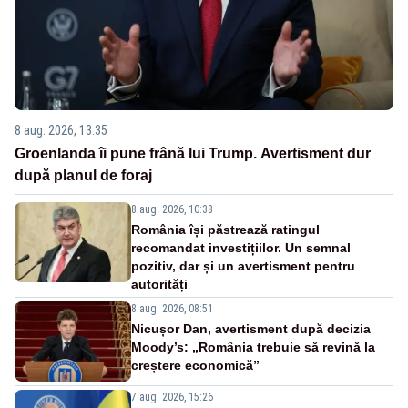
8 aug. 2026, 13:35
Groenlanda îi pune frână lui Trump. Avertisment dur
după planul de foraj
8 aug. 2026, 10:38
România își păstrează ratingul
recomandat investițiilor. Un semnal
pozitiv, dar și un avertisment pentru
autorități
8 aug. 2026, 08:51
Nicușor Dan, avertisment după decizia
Moody’s: „România trebuie să revină la
creștere economică”
7 aug. 2026, 15:26