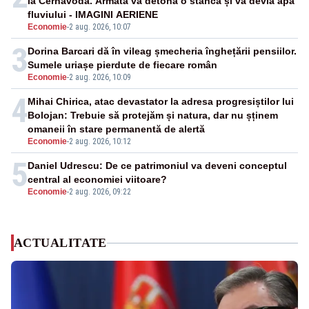
la Cernavodă. Armata va detona o stâncă și va devia apa
fluviului - IMAGINI AERIENE
Economie
-
2 aug. 2026, 10:07
3
Dorina Barcari dă în vileag șmecheria înghețării pensiilor.
Sumele uriașe pierdute de fiecare român
Economie
-
2 aug. 2026, 10:09
4
Mihai Chirica, atac devastator la adresa progresiștilor lui
Bolojan: Trebuie să protejăm și natura, dar nu șținem
omaneii în stare permanentă de alertă
Economie
-
2 aug. 2026, 10:12
5
Daniel Udrescu: De ce patrimoniul va deveni conceptul
central al economiei viitoare?
Economie
-
2 aug. 2026, 09:22
ACTUALITATE