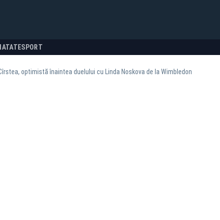
NATATE
SPORT
îrstea, optimistă înaintea duelului cu Linda Noskova de la Wimbledon