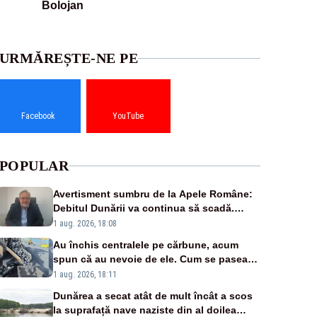
Bolojan
URMĂREȘTE-NE PE
Facebook
YouTube
POPULAR
Avertisment sumbru de la Apele Române:
Debitul Dunării va continua să scadă.
Cernavodă s-ar putea închide în 4 zile
1 aug. 2026, 18:08
Au închis centralele pe cărbune, acum
spun că au nevoie de ele. Cum se pasează
vina în plină criză energetică
1 aug. 2026, 18:11
Dunărea a secat atât de mult încât a scos
la suprafață nave naziste din al doilea