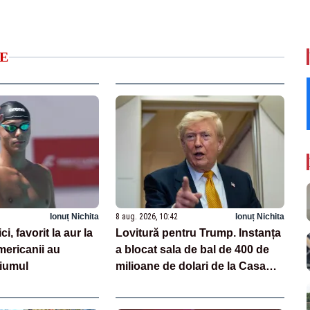
E
Ionuț Nichita
8 aug. 2026, 10:42
Ionuț Nichita
, favorit la aur la
Lovitură pentru Trump. Instanța
ericanii au
a blocat sala de bal de 400 de
diumul
milioane de dolari de la Casa
Albă