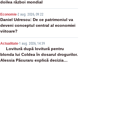
doilea război mondial
4
Economie
-
2 aug. 2026, 09:22
Daniel Udrescu: De ce patrimoniul va
deveni conceptul central al economiei
viitoare?
5
Actualitate
-
1 aug. 2026, 14:39
Lovitură după lovitură pentru
blonda lui Coldea în dosarul drogurilor.
Alessia Păcuraru explică decizia
magistraților