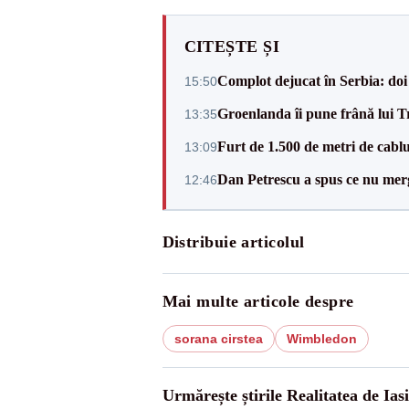
CITEȘTE ȘI
Complot dejucat în Serbia: doi 
15:50
Groenlanda îi pune frână lui 
13:35
Furt de 1.500 de metri de cablu
13:09
Dan Petrescu a spus ce nu merg
12:46
Distribuie articolul
Mai multe articole despre
sorana cirstea
Wimbledon
Urmărește știrile Realitatea de Iasi