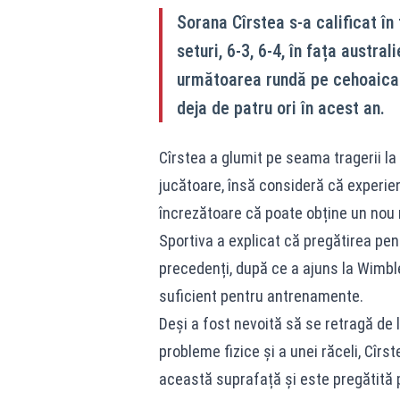
Sorana Cîrstea s-a calificat în 
seturi, 6-3, 6-4, în fața austra
următoarea rundă pe cehoaica 
deja de patru ori în acest an.
Cîrstea a glumit pe seama tragerii la 
jucătoare, însă consideră că experienț
încrezătoare că poate obține un nou r
Sportiva a explicat că pregătirea pen
precedenți, după ce a ajuns la Wimb
suficient pentru antrenamente.
Deși a fost nevoită să se retragă de 
probleme fizice și a unei răceli, Cîr
această suprafață și este pregătită