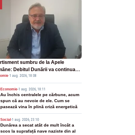
rtisment sumbru de la Apele
âne: Debitul Dunării va continua
omie
·
1 aug. 2026, 18:08
scadă. Cernavodă s-ar putea închide
 zile
2
Economie
-
1 aug. 2026, 18:11
Au închis centralele pe cărbune, acum
spun că au nevoie de ele. Cum se
pasează vina în plină criză energetică
3
Social
-
1 aug. 2026, 23:10
Dunărea a secat atât de mult încât a
scos la suprafață nave naziste din al