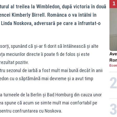
1
turul al treilea la Wimbledon, după victoria în două
liencei Kimberly Birrell. Românca o va întâlni în
Linda Noskova, adversară pe care a înfruntat-o
sorți, spunând că și-ar fi dorit să întâlnească și alte
a meciurilor directe îi poate fi de folos și este
Ave
Rom
ezultat pozitiv.
Econ
să 
tru sezonul de iarbă a fost mult mai bună decât în anii
în 4
ledon cu o săptămână mai devreme și a avut timp
la turneele de la Berlin și Bad Homburg din cauza unor
stea spune că acum se simte mult mai confortabil pe
 pentru confruntarea cu Noskova.