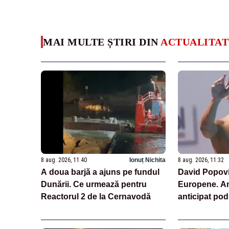
MAI MULTE ȘTIRI DIN
ACTUALITAT
8 aug. 2026, 11:40
Ionuț Nichita
8 aug. 2026, 11:32
A doua barjă a ajuns pe fundul
David Popovici
Dunării. Ce urmează pentru
Europene. Am
Reactorul 2 de la Cernavodă
anticipat po