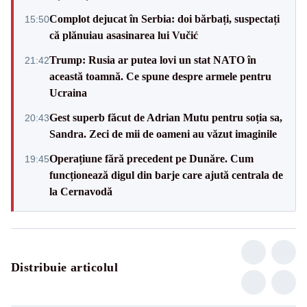
Complot dejucat în Serbia: doi bărbați, suspectați
15:50
că plănuiau asasinarea lui Vučić
Trump: Rusia ar putea lovi un stat NATO în
21:42
această toamnă. Ce spune despre armele pentru
Ucraina
Gest superb făcut de Adrian Mutu pentru soția sa,
20:43
Sandra. Zeci de mii de oameni au văzut imaginile
Operațiune fără precedent pe Dunăre. Cum
19:45
funcționează digul din barje care ajută centrala de
la Cernavodă
Distribuie articolul