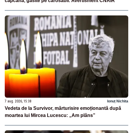
capcană, găsite pe carosabil. Avertisment CNAIR
7 aug. 2026, 15:38
Ionuț Nichita
Vedeta de la Survivor, mărturisire emoționantă după
moartea lui Mircea Lucescu: „Am plâns”