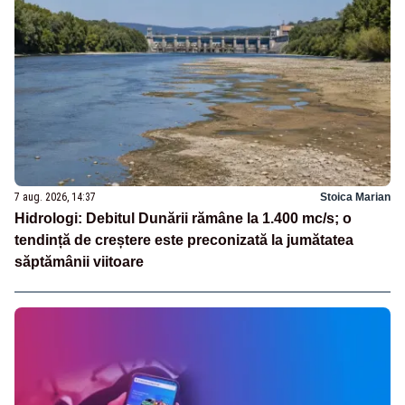
7 aug. 2026, 14:37
Stoica Marian
Hidrologi: Debitul Dunării rămâne la 1.400 mc/s; o
tendință de creștere este preconizată la jumătatea
săptămânii viitoare