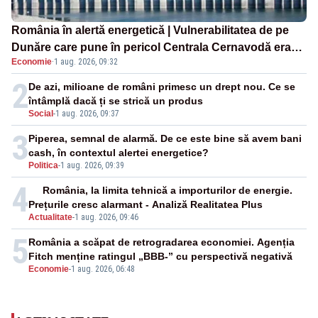
România în alertă energetică | Vulnerabilitatea de pe
Dunăre care pune în pericol Centrala Cernavodă era
Economie
·
1 aug. 2026, 09:32
cunoscută de pe vremea lui Ceaușescu
2
De azi, milioane de români primesc un drept nou. Ce se
întâmplă dacă ți se strică un produs
Social
-
1 aug. 2026, 09:37
3
Piperea, semnal de alarmă. De ce este bine să avem bani
cash, în contextul alertei energetice?
Politica
-
1 aug. 2026, 09:39
4
România, la limita tehnică a importurilor de energie.
Prețurile cresc alarmant - Analiză Realitatea Plus
Actualitate
-
1 aug. 2026, 09:46
5
România a scăpat de retrogradarea economiei. Agenția
Fitch menține ratingul „BBB-” cu perspectivă negativă
Economie
-
1 aug. 2026, 06:48