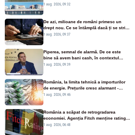
în pericol Centrala Cernavodă era
1 aug. 2026, 09:32
cunoscută de pe vremea lui Ceaușescu
De azi, milioane de români primesc un
drept nou. Ce se întâmplă dacă ți se strică
un produs
1 aug. 2026, 09:37
Piperea, semnal de alarmă. De ce este
bine să avem bani cash, în contextul
alertei energetice?
1 aug. 2026, 09:39
România, la limita tehnică a importurilor
de energie. Prețurile cresc alarmant -
Analiză Realitatea Plus
1 aug. 2026, 09:46
România a scăpat de retrogradarea
economiei. Agenția Fitch menține ratingul
„BBB-” cu perspectivă negativă
1 aug. 2026, 06:48