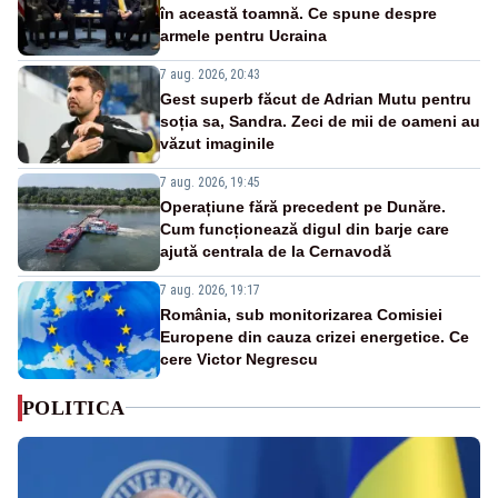
în această toamnă. Ce spune despre
armele pentru Ucraina
7 aug. 2026, 20:43
Gest superb făcut de Adrian Mutu pentru
soția sa, Sandra. Zeci de mii de oameni au
văzut imaginile
7 aug. 2026, 19:45
Operațiune fără precedent pe Dunăre.
Cum funcționează digul din barje care
ajută centrala de la Cernavodă
7 aug. 2026, 19:17
România, sub monitorizarea Comisiei
Europene din cauza crizei energetice. Ce
cere Victor Negrescu
POLITICA