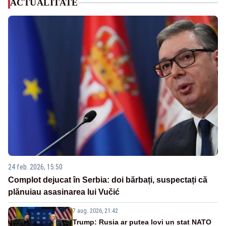
ACTUALITATE
24 feb. 2026, 15:50
Complot dejucat în Serbia: doi bărbați, suspectați că
plănuiau asasinarea lui Vučić
7 aug. 2026, 21:42
Trump: Rusia ar putea lovi un stat NATO