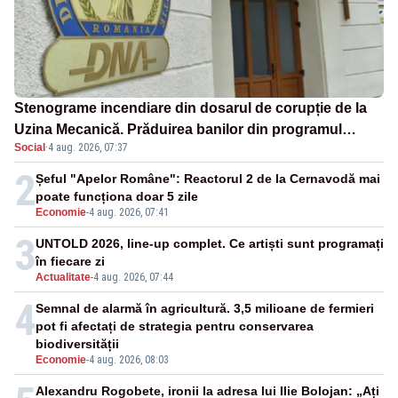
Stenograme incendiare din dosarul de corupție de la
Uzina Mecanică. Prăduirea banilor din programul
Social
·
4 aug. 2026, 07:37
SAFE, interceptată de DNA
2
Șeful "Apelor Române": Reactorul 2 de la Cernavodă mai
poate funcționa doar 5 zile
Economie
-
4 aug. 2026, 07:41
3
UNTOLD 2026, line-up complet. Ce artiști sunt programați
în fiecare zi
Actualitate
-
4 aug. 2026, 07:44
4
Semnal de alarmă în agricultură. 3,5 milioane de fermieri
pot fi afectați de strategia pentru conservarea
biodiversității
Economie
-
4 aug. 2026, 08:03
Alexandru Rogobete, ironii la adresa lui Ilie Bolojan: „Ați