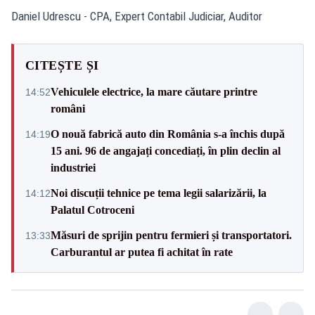
Daniel Udrescu - CPA, Expert Contabil Judiciar, Auditor
CITEȘTE ȘI
Vehiculele electrice, la mare căutare printre
14:52
români
O nouă fabrică auto din România s-a închis după
14:19
15 ani. 96 de angajați concediați, în plin declin al
industriei
Noi discuții tehnice pe tema legii salarizării, la
14:12
Palatul Cotroceni
Măsuri de sprijin pentru fermieri și transportatori.
13:33
Carburantul ar putea fi achitat în rate