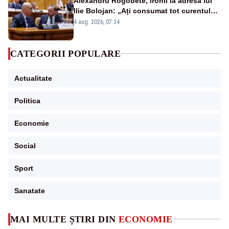
Alexandru Rogobete, ironii la adresa lui
Ilie Bolojan: „Ați consumat tot curentul
urmărind șobolani imaginari”
4 aug. 2026, 07:34
CATEGORII POPULARE
Actualitate
Politica
Economie
Social
Sport
Sanatate
MAI MULTE ȘTIRI DIN
ECONOMIE