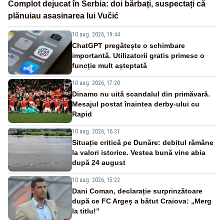
Complot dejucat în Serbia: doi bărbați, suspectați că
plănuiau asasinarea lui Vučić
10 aug. 2026, 19:44
ChatGPT pregătește o schimbare
importantă. Utilizatorii gratis primesc o
funcție mult așteptată
10 aug. 2026, 17:20
Dinamo nu uită scandalul din primăvară.
Mesajul postat înaintea derby-ului cu
Rapid
10 aug. 2026, 16:31
Situație critică pe Dunăre: debitul rămâne
la valori istorice. Vestea bună vine abia
după 24 august
10 aug. 2026, 15:22
Dani Coman, declarație surprinzătoare
după ce FC Argeș a bătut Craiova: „Merg
la titlu!”