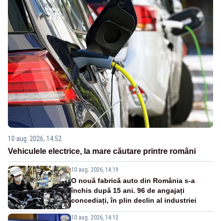
10 aug. 2026, 14:52
Vehiculele electrice, la mare căutare printre români
10 aug. 2026, 14:19
O nouă fabrică auto din România s-a
închis după 15 ani. 96 de angajați
concediați, în plin declin al industriei
10 aug. 2026, 14:12