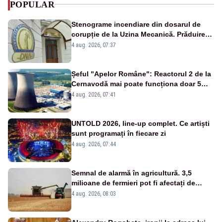
POPULAR
Stenograme incendiare din dosarul de
corupție de la Uzina Mecanică. Prăduirea
banilor din programul SAFE, interceptată
4 aug. 2026, 07:37
de DNA
Șeful "Apelor Române": Reactorul 2 de la
Cernavodă mai poate funcționa doar 5
zile
4 aug. 2026, 07:41
UNTOLD 2026, line-up complet. Ce artiști
sunt programați în fiecare zi
4 aug. 2026, 07:44
Semnal de alarmă în agricultură. 3,5
milioane de fermieri pot fi afectați de
strategia pentru conservarea
4 aug. 2026, 08:03
biodiversității