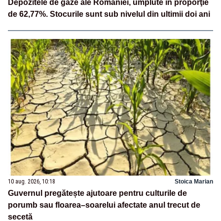
Depozitele de gaze ale României, umplute în proporţie
de 62,77%. Stocurile sunt sub nivelul din ultimii doi ani
10 aug. 2026, 10:18
Stoica Marian
Guvernul pregătește ajutoare pentru culturile de
porumb sau floarea–soarelui afectate anul trecut de
secetă