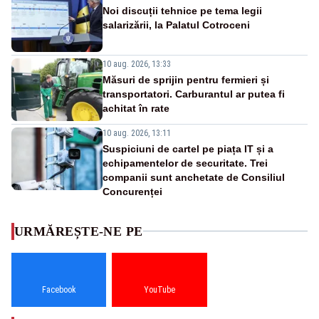
Noi discuții tehnice pe tema legii
salarizării, la Palatul Cotroceni
10 aug. 2026, 13:33
Măsuri de sprijin pentru fermieri și
transportatori. Carburantul ar putea fi
achitat în rate
10 aug. 2026, 13:11
Suspiciuni de cartel pe piața IT și a
echipamentelor de securitate. Trei
companii sunt anchetate de Consiliul
Concurenței
URMĂREȘTE-NE PE
Facebook
YouTube