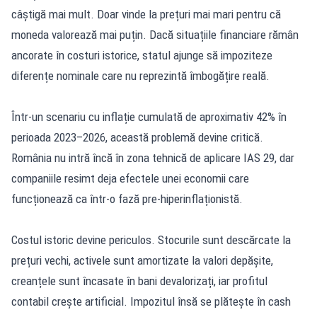
câștigă mai mult. Doar vinde la prețuri mai mari pentru că
moneda valorează mai puțin. Dacă situațiile financiare rămân
ancorate în costuri istorice, statul ajunge să impoziteze
diferențe nominale care nu reprezintă îmbogățire reală.
Într-un scenariu cu inflație cumulată de aproximativ 42% în
perioada 2023–2026, această problemă devine critică.
România nu intră încă în zona tehnică de aplicare IAS 29, dar
companiile resimt deja efectele unei economii care
funcționează ca într-o fază pre-hiperinflaționistă.
Costul istoric devine periculos. Stocurile sunt descărcate la
prețuri vechi, activele sunt amortizate la valori depășite,
creanțele sunt încasate în bani devalorizați, iar profitul
contabil crește artificial. Impozitul însă se plătește în cash