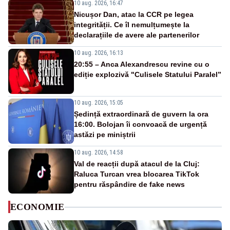
10 aug. 2026, 16:47
Nicușor Dan, atac la CCR pe legea
integrității. Ce îl nemulțumește la
declarațiile de avere ale partenerilor
10 aug. 2026, 16:13
20:55 – Anca Alexandrescu revine cu o
ediție explozivă "Culisele Statului Paralel”
10 aug. 2026, 15:05
Ședință extraordinară de guvern la ora
16:00. Bolojan îi convoacă de urgență
astăzi pe miniștrii
10 aug. 2026, 14:58
Val de reacții după atacul de la Cluj:
Raluca Turcan vrea blocarea TikTok
pentru răspândire de fake news
ECONOMIE