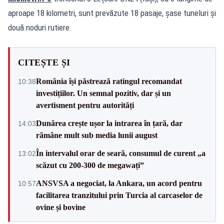
aproape 18 kilometri, sunt prevăzute 18 pasaje, șase tuneluri și
două noduri rutiere.
CITEȘTE ȘI
România își păstrează ratingul recomandat
10:38
investițiilor. Un semnal pozitiv, dar și un
avertisment pentru autorități
Dunărea crește ușor la intrarea în țară, dar
14:03
rămâne mult sub media lunii august
În intervalul orar de seară, consumul de curent „a
13:02
scăzut cu 200-300 de megawați”
ANSVSA a negociat, la Ankara, un acord pentru
10:57
facilitarea tranzitului prin Turcia al carcaselor de
ovine și bovine