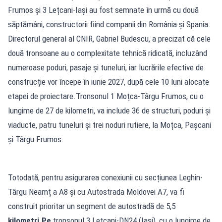
Frumos și 3 Lețcani-Iași au fost semnate în urmă cu două
săptămâni, constructorii fiind companii din România și Spania.
Directorul general al CNIR, Gabriel Budescu, a precizat că cele
două tronsoane au o complexitate tehnică ridicată, incluzând
numeroase poduri, pasaje și tuneluri, iar lucrările efective de
construcție vor începe în iunie 2027, după cele 10 luni alocate
etapei de proiectare.Tronsonul 1 Moțca-Târgu Frumos, cu o
lungime de 27 de kilometri, va include 36 de structuri, poduri și
viaducte, patru tuneluri și trei noduri rutiere, la Moțca, Pașcani
și Târgu Frumos.
Totodată, pentru asigurarea conexiunii cu secțiunea Leghin-
Târgu Neamț a A8 și cu Autostrada Moldovei A7, va fi
construit prioritar un segment de autostradă de 5,5
kilometri.Pe
tronsonul 3 Lețcani-DN24 (Iași), cu o lungime de