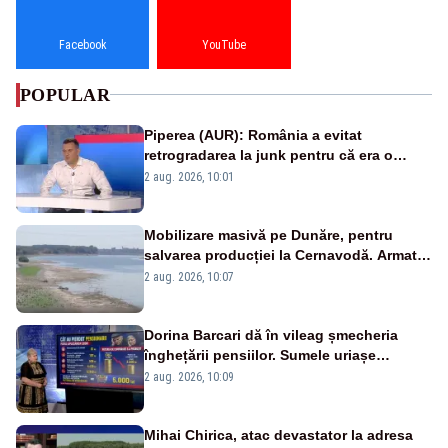
Facebook
YouTube
POPULAR
Piperea (AUR): România a evitat
retrogradarea la junk pentru că era o
catastrofă pentru bănci și fondurile de
2 aug. 2026, 10:01
pensii
Mobilizare masivă pe Dunăre, pentru
salvarea producției la Cernavodă. Armata
va detona o stâncă și va devia apa
2 aug. 2026, 10:07
fluviului - IMAGINI AERIENE
Dorina Barcari dă în vileag șmecheria
înghețării pensiilor. Sumele uriașe
pierdute de fiecare român
2 aug. 2026, 10:09
Mihai Chirica, atac devastator la adresa