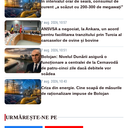
În intervalul orar de seară, consumul de
curent „a scăzut cu 200-300 de megawați”
7 aug. 2026, 10:57
ANSVSA a negociat, la Ankara, un acord
pentru facilitarea tranzitului prin Turcia al
carcaselor de ovine și bovine
7 aug. 2026, 10:51
Bolojan: Nivelul Dunării asigură o
funcționare a centralei de la Cernavodă
de patru-cinci zile dacă debitele vor
scădea
7 aug. 2026, 10:43
Criza din energie. Cine scapă de măsurile
de raționalizare impuse de Bolojan
URMĂREȘTE-NE PE