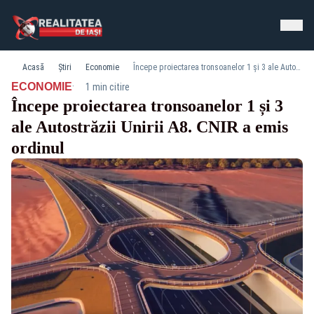
Acasă
Știri
Economie
Începe proiectarea tronsoanelor 1 și 3 ale Autostrăzii Unirii A8. CNIR a emis ordinul
·
ECONOMIE
1 min citire
Începe proiectarea tronsoanelor 1 și 3
ale Autostrăzii Unirii A8. CNIR a emis
ordinul