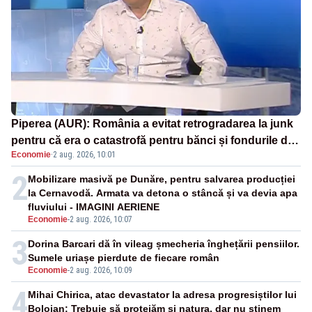
Piperea (AUR): România a evitat retrogradarea la junk
pentru că era o catastrofă pentru bănci și fondurile de
Economie
·
2 aug. 2026, 10:01
pensii
2
Mobilizare masivă pe Dunăre, pentru salvarea producției
la Cernavodă. Armata va detona o stâncă și va devia apa
fluviului - IMAGINI AERIENE
Economie
-
2 aug. 2026, 10:07
3
Dorina Barcari dă în vileag șmecheria înghețării pensiilor.
Sumele uriașe pierdute de fiecare român
Economie
-
2 aug. 2026, 10:09
4
Mihai Chirica, atac devastator la adresa progresiștilor lui
Bolojan: Trebuie să protejăm și natura, dar nu șținem