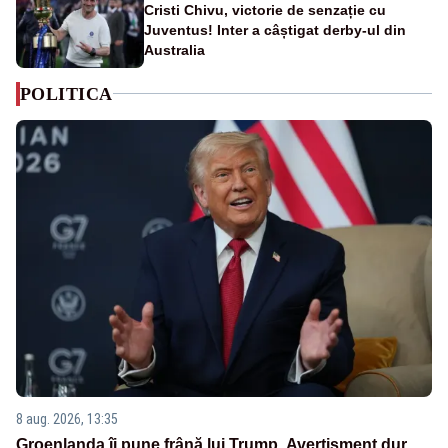
Cristi Chivu, victorie de senzație cu
Juventus! Inter a câștigat derby-ul din
Australia
POLITICA
8 aug. 2026, 13:35
Groenlanda îi pune frână lui Trump. Avertisment dur