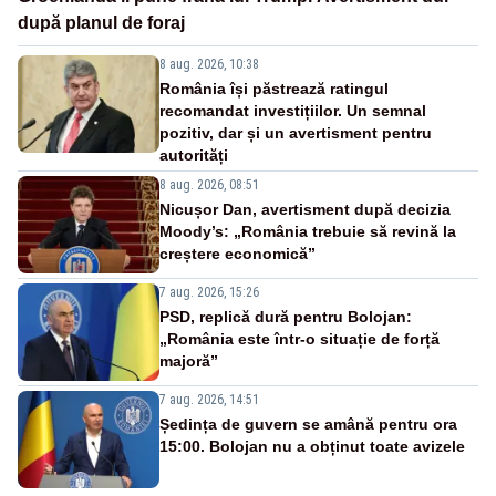
după planul de foraj
8 aug. 2026, 10:38
România își păstrează ratingul
recomandat investițiilor. Un semnal
pozitiv, dar și un avertisment pentru
autorități
8 aug. 2026, 08:51
Nicușor Dan, avertisment după decizia
Moody’s: „România trebuie să revină la
creștere economică”
7 aug. 2026, 15:26
PSD, replică dură pentru Bolojan:
„România este într-o situație de forță
majoră”
7 aug. 2026, 14:51
Ședința de guvern se amână pentru ora
15:00. Bolojan nu a obținut toate avizele