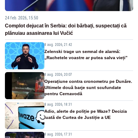
24 feb. 2026, 15:50
Complot dejucat în Serbia: doi bărbați, suspectați că
plănuiau asasinarea lui Vučić
8 aug. 2026, 21:42
Zelenski trage un semnal de alarmă:
„Rachetele voastre ar putea salva vieți”
8 aug. 2026, 20:07
Operațiune contra cronometru pe Dunăre.
Ultimele două barje sunt scufundate
pentru Cernavodă
8 aug. 2026, 18:31
Adio, alerte de poliție pe Waze? Decizia
luată de Curtea de Justiție a UE
8 aug. 2026, 17:31