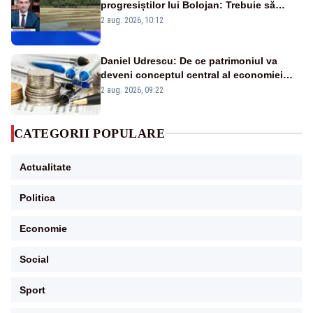
progresiștilor lui Bolojan: Trebuie să
protejăm și natura, dar nu șținem omaneii
2 aug. 2026, 10:12
în stare permanentă de alertă
Daniel Udrescu: De ce patrimoniul va
deveni conceptul central al economiei
viitoare?
2 aug. 2026, 09:22
CATEGORII POPULARE
Actualitate
Politica
Economie
Social
Sport