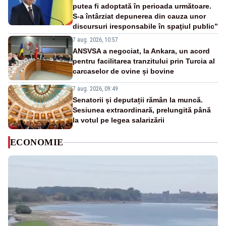
putea fi adoptată în perioada următoare.
S-a întârziat depunerea din cauza unor
discursuri iresponsabile în spaţiul public”
7 aug. 2026, 10:57
ANSVSA a negociat, la Ankara, un acord
pentru facilitarea tranzitului prin Turcia al
carcaselor de ovine și bovine
7 aug. 2026, 09:49
Senatorii și deputații rămân la muncă.
Sesiunea extraordinară, prelungită până
la votul pe legea salarizării
ECONOMIE