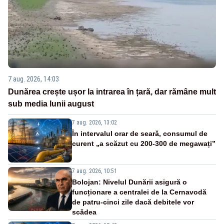
7 aug. 2026, 14:03
Dunărea crește ușor la intrarea în țară, dar rămâne mult
sub media lunii august
7 aug. 2026, 13:02
În intervalul orar de seară, consumul de
curent „a scăzut cu 200-300 de megawați”
7 aug. 2026, 10:51
Bolojan: Nivelul Dunării asigură o
funcționare a centralei de la Cernavodă
de patru-cinci zile dacă debitele vor
scădea