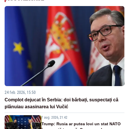
24 feb. 2026, 15:50
Complot dejucat în Serbia: doi bărbați, suspectați că
plănuiau asasinarea lui Vučić
7 aug. 2026, 21:42
Trump: Rusia ar putea lovi un stat NATO