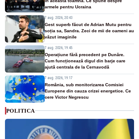
în această toamnă. Ce spune despre
armele pentru Ucraina
7 aug. 2026, 20:43
Gest superb făcut de Adrian Mutu pentru
soția sa, Sandra. Zeci de mii de oameni au
văzut imaginile
7 aug. 2026, 19:45
Operațiune fără precedent pe Dunăre.
Cum funcționează digul din barje care
ajută centrala de la Cernavodă
7 aug. 2026, 19:17
România, sub monitorizarea Comisiei
Europene din cauza crizei energetice. Ce
cere Victor Negrescu
POLITICA