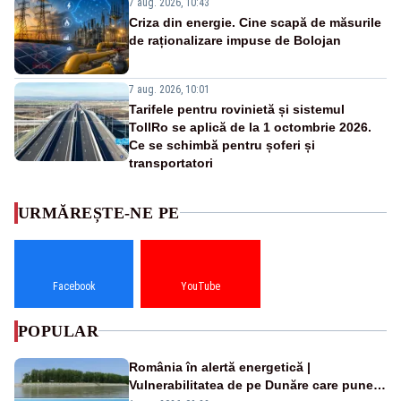
7 aug. 2026, 10:43
Criza din energie. Cine scapă de măsurile
de raționalizare impuse de Bolojan
7 aug. 2026, 10:01
Tarifele pentru rovinietă și sistemul
TollRo se aplică de la 1 octombrie 2026.
Ce se schimbă pentru șoferi și
transportatori
URMĂREȘTE-NE PE
Facebook
YouTube
POPULAR
România în alertă energetică |
Vulnerabilitatea de pe Dunăre care pune