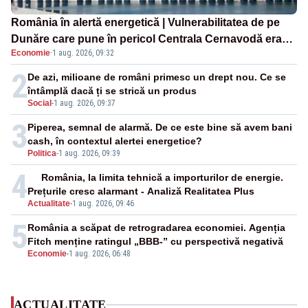
România în alertă energetică | Vulnerabilitatea de pe
Dunăre care pune în pericol Centrala Cernavodă era
Economie
·
1 aug. 2026, 09:32
cunoscută de pe vremea lui Ceaușescu
2
De azi, milioane de români primesc un drept nou. Ce se
întâmplă dacă ți se strică un produs
Social
-
1 aug. 2026, 09:37
3
Piperea, semnal de alarmă. De ce este bine să avem bani
cash, în contextul alertei energetice?
Politica
-
1 aug. 2026, 09:39
4
România, la limita tehnică a importurilor de energie.
Prețurile cresc alarmant - Analiză Realitatea Plus
Actualitate
-
1 aug. 2026, 09:46
5
România a scăpat de retrogradarea economiei. Agenția
Fitch menține ratingul „BBB-” cu perspectivă negativă
Economie
-
1 aug. 2026, 06:48
ACTUALITATE