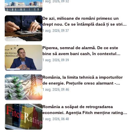
în pericol Centrala Cernavodă era
1 aug. 2026, 09:32
cunoscută de pe vremea lui Ceaușescu
De azi, milioane de români primesc un
drept nou. Ce se întâmplă dacă ți se strică
un produs
1 aug. 2026, 09:37
Piperea, semnal de alarmă. De ce este
bine să avem bani cash, în contextul
alertei energetice?
1 aug. 2026, 09:39
România, la limita tehnică a importurilor
de energie. Prețurile cresc alarmant -
Analiză Realitatea Plus
1 aug. 2026, 09:46
România a scăpat de retrogradarea
economiei. Agenția Fitch menține ratingul
„BBB-” cu perspectivă negativă
1 aug. 2026, 06:48