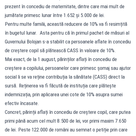
prezent în concediu de maternitate, dintre care mai mult de
jumătate primesc lunar între 1.652 și 5.000 de lei.
Pentru multe familii, această reducere de 10% va fi resimțită
în bugetul lunar. Asta pentru că în primul pachet de măsuri al
Guvernului Bolojan s-a stabilit ca persoanele aflate în concediu
de creștere copil să plătească CASS în valoare de 10%.
Mai exact, de la 1 august, părinților aflați în concediu de
creștere a copilului, persoanelor care primesc șomaj sau ajutor
social li se va reține contribuția la sănătate (CASS) direct la
sursă. Reținerea va fi făcută de instituția care plătește
indemnizația, prin aplicarea unei cote de 10% asupra sumei
efectiv încasate.
Concret, părinții aflați în concediu de creștere copil, care putea
primi până acum cel mult 8.500 de lei, vor primi maxim 7.650
de lei. Peste 122.000 de români au semnat o petiție prin care