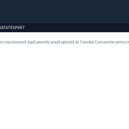
NATATE
SPORT
nci reacționează după amenda uriașă aplicată de Consiliul Concurenței pentru