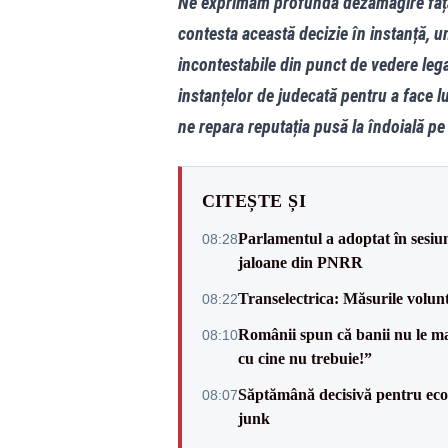
Ne exprimăm profunda dezamăgire față d
contesta această decizie în instanță, 
incontestabile din punct de vedere lega
instanțelor de judecată pentru a face l
ne repara reputația pusă la îndoială pe
CITEȘTE ȘI
Parlamentul a adoptat în sesiun
08:28
jaloane din PNRR
Transelectrica: Măsurile volun
08:22
Românii spun că banii nu le ma
08:10
cu cine nu trebuie!”
Săptămână decisivă pentru ec
08:07
junk