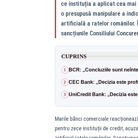
ce instituția a aplicat cea mai
o presupusă manipulare a indic
artificială a ratelor românilor
sancțiunile Consiliului Concure
CUPRINS
BCR: „Concluziile sunt neînt
1
CEC Bank: „Decizia este profu
2
UniCredit Bank: „Decizia este 
3
Marile bănci comerciale reacționeaz
pentru zece instituții de credit, acu
artificial ratele românilor. Sancțiun