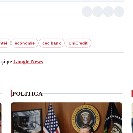
ntei
economie
cec bank
UniCredit
 și pe
Google News
POLITICA