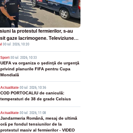
iuni la protestul fermierilor, s-au
osit gaze lacrimogene. Televiziunea
l
·
30 iul. 2026, 10:20
orului face apel la calm – LIVE
XT
2
Sport
-
30 iul. 2026, 10:33
UEFA va organiza o şedinţă de urgenţă
privind planurile FIFA pentru Cupa
Mondială
3
Actualitate
-
30 iul. 2026, 10:36
COD PORTOCALIU de caniculă:
temperaturi de 38 de grade Celsius
4
Actualitate
-
30 iul. 2026, 11:08
Jandarmeria Română, mesaj de ultimă
oră pe fondul tensiunilor de la
protestul masiv al fermierilor - VIDEO