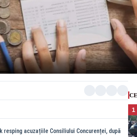
CE
1
 resping acuzațiile Consiliului Concurenței, după