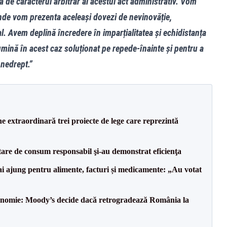
e caracterul arbitrar al acestui act administrativ. Vom
unde vom prezenta aceleași dovezi de nevinovăție,
l. Avem deplină încredere în imparțialitatea și echidistanța
umină în acest caz soluționat pe repede-înainte și pentru a
 nedrept.”
e extraordinară trei proiecte de lege care reprezintă
tare de consum responsabil şi-au demonstrat eficienţa
i ajung pentru alimente, facturi și medicamente: „Au votat
onomie: Moody’s decide dacă retrogradează România la