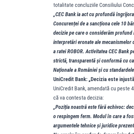
totalitate concluziile Consiliului Con
„CEC Bank ia act cu profundă îngrijorar
Concurenței de a sancționa cele 10 bănc
decizie pe care o considerăm profund ne
interpretări eronate ale mecanismelor 
a ratei ROBOR. Activitatea CEC Bank pe
strictă, transparentă și conformă cu ca
Naționale a României și cu standardele e
UniCredit Bank: „Decizia este injust
UniCredit Bank, amendată cu peste 43
că va contesta decizia:
„Poziția noastră este fără echivoc: dec
o respingem ferm. Modul în care a fost 
argumentele tehnice și juridice prezent