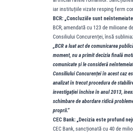
iar instituțiile vizate resping ferm con
BCR: „Concluziile sunt neîntemeiate
BCR, amendată cu 123 de milioane de 
Consiliului Concurenței, însă sublinia
„BCR a luat act de comunicarea publică 
moment, nu a primit decizia finală moti
comunicate și le consideră neîntemeiate,
Consiliului Concurenței în acest caz es
analizat în trecut procedura de stabili
investigației închise în anul 2013, ine
schimbare de abordare ridică probleme d
proprii.”
CEC Bank: „Decizia este profund nej
CEC Bank, sancționată cu 40 de milioan