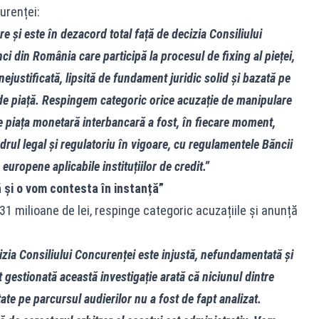
curenței:
e și este în dezacord total față de decizia Consiliului
i din România care participă la procesul de fixing al pieței,
justificată, lipsită de fundament juridic solid și bazată pe
de piață. Respingem categoric orice acuzație de manipulare
 piața monetară interbancară a fost, în fiecare moment,
drul legal și regulatoriu în vigoare, cu regulamentele Băncii
uropene aplicabile instituțiilor de credit.”
ă și o vom contesta în instanță”
1 milioane de lei, respinge categoric acuzațiile și anunță
izia Consiliului Concurenței este injustă, nefundamentată și
gestionată această investigație arată că niciunul dintre
ate pe parcursul audierilor nu a fost de fapt analizat.