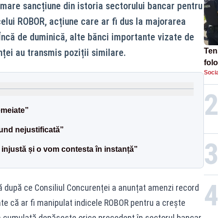
 mare sancțiune din istoria sectorului bancar pentru
elui ROBOR, acțiune care ar fi dus la majorarea
. Încă de duminică, alte bănci importante vizate de
nței au transmis poziții similare.
Tens
fol
Socia
Pop
TE
emeiate”
nd nejustificată”
injustă și o vom contesta în instanță”
ă după ce Consiliul Concurenței a anunțat amenzi record
zate că ar fi manipulat indicele ROBOR pentru a crește
ea cumulată depășește orice precedent în sectorul bancar,