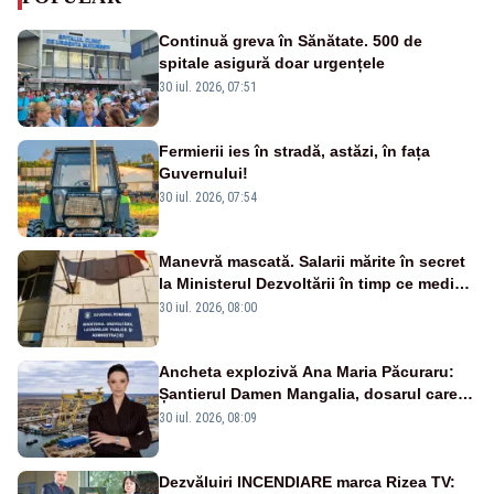
Continuă greva în Sănătate. 500 de
spitale asigură doar urgențele
30 iul. 2026, 07:51
Fermierii ies în stradă, astăzi, în fața
Guvernului!
30 iul. 2026, 07:54
Manevră mascată. Salarii mărite în secret
la Ministerul Dezvoltării în timp ce medicii
ies în stradă
30 iul. 2026, 08:00
Ancheta explozivă Ana Maria Păcuraru:
Șantierul Damen Mangalia, dosarul care
scufundă apărarea României
30 iul. 2026, 08:09
Dezvăluiri INCENDIARE marca Rizea TV: