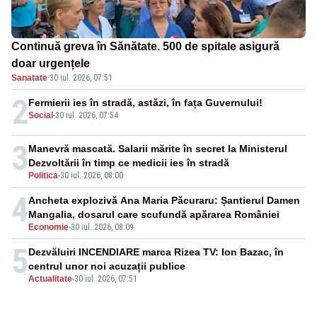
Continuă greva în Sănătate. 500 de spitale asigură
doar urgențele
Sanatate
·
30 iul. 2026, 07:51
2
Fermierii ies în stradă, astăzi, în fața Guvernului!
Social
-
30 iul. 2026, 07:54
3
Manevră mascată. Salarii mărite în secret la Ministerul
Dezvoltării în timp ce medicii ies în stradă
Politica
-
30 iul. 2026, 08:00
4
Ancheta explozivă Ana Maria Păcuraru: Șantierul Damen
Mangalia, dosarul care scufundă apărarea României
Economie
-
30 iul. 2026, 08:09
5
Dezvăluiri INCENDIARE marca Rizea TV: Ion Bazac, în
centrul unor noi acuzații publice
Actualitate
-
30 iul. 2026, 07:51