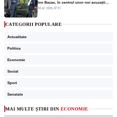
Ion Bazac, în centrul unor noi acuzații
publice
30 iul. 2026, 07:51
CATEGORII POPULARE
Actualitate
Politica
Economie
Social
Sport
Sanatate
MAI MULTE ȘTIRI DIN
ECONOMIE