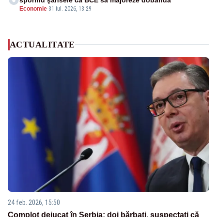
sporind şansele ca BCE să majoreze dobânda
Economie
-
31 iul. 2026, 13:29
ACTUALITATE
24 feb. 2026, 15:50
Complot dejucat în Serbia: doi bărbați, suspectați că