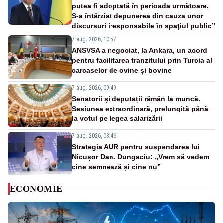
putea fi adoptată în perioada următoare.
S-a întârziat depunerea din cauza unor
discursuri iresponsabile în spaţiul public”
7 aug. 2026, 10:57
ANSVSA a negociat, la Ankara, un acord
pentru facilitarea tranzitului prin Turcia al
carcaselor de ovine și bovine
7 aug. 2026, 09:49
Senatorii și deputații rămân la muncă.
Sesiunea extraordinară, prelungită până
la votul pe legea salarizării
7 aug. 2026, 08:46
Strategia AUR pentru suspendarea lui
Nicușor Dan. Dungaciu: „Vrem să vedem
cine semnează și cine nu”
ECONOMIE