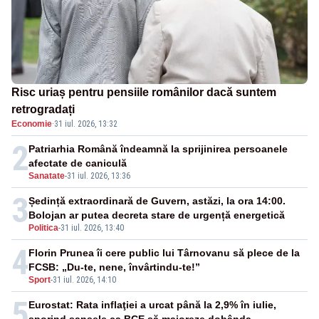
Risc uriaș pentru pensiile românilor dacă suntem
retrogradați
Economie
·
31 iul. 2026, 13:32
2
Patriarhia Română îndeamnă la sprijinirea persoanele
afectate de caniculă
Sanatate
-
31 iul. 2026, 13:36
3
Ședință extraordinară de Guvern, astăzi, la ora 14:00.
Bolojan ar putea decreta stare de urgență energetică
Politica
-
31 iul. 2026, 13:40
4
Florin Prunea îi cere public lui Târnovanu să plece de la
FCSB: „Du-te, nene, învârtindu-te!”
Sport
-
31 iul. 2026, 14:10
5
Eurostat: Rata inflaţiei a urcat până la 2,9% în iulie,