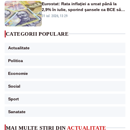
Eurostat: Rata inflaţiei a urcat până la
2,9% în iulie, sporind şansele ca BCE să
majoreze dobânda
31 iul. 2026, 13:29
CATEGORII POPULARE
Actualitate
Politica
Economie
Social
Sport
Sanatate
MAI MULTE ȘTIRI DIN
ACTUALITATE