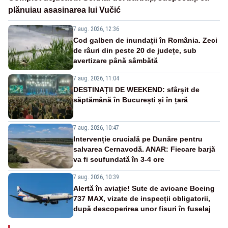
plănuiau asasinarea lui Vučić
7 aug. 2026, 12:36
Cod galben de inundații în România. Zeci
de râuri din peste 20 de județe, sub
avertizare până sâmbătă
7 aug. 2026, 11:04
DESTINAȚII DE WEEKEND: sfârșit de
săptămână în București și în țară
7 aug. 2026, 10:47
Intervenție crucială pe Dunăre pentru
salvarea Cernavodă. ANAR: Fiecare barjă
va fi scufundată în 3-4 ore
7 aug. 2026, 10:39
Alertă în aviație! Sute de avioane Boeing
737 MAX, vizate de inspecții obligatorii,
după descoperirea unor fisuri în fuselaj