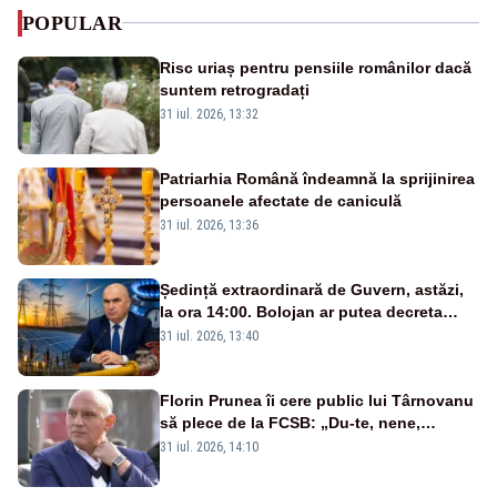
POPULAR
Risc uriaș pentru pensiile românilor dacă
suntem retrogradați
31 iul. 2026, 13:32
Patriarhia Română îndeamnă la sprijinirea
persoanele afectate de caniculă
31 iul. 2026, 13:36
Ședință extraordinară de Guvern, astăzi,
la ora 14:00. Bolojan ar putea decreta
stare de urgență energetică
31 iul. 2026, 13:40
Florin Prunea îi cere public lui Târnovanu
să plece de la FCSB: „Du-te, nene,
învârtindu-te!”
31 iul. 2026, 14:10