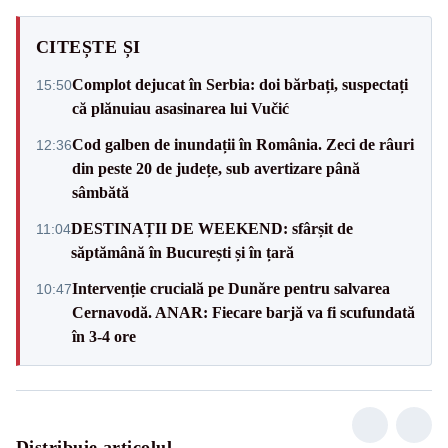
CITEȘTE ȘI
Complot dejucat în Serbia: doi bărbați, suspectați
15:50
că plănuiau asasinarea lui Vučić
Cod galben de inundații în România. Zeci de râuri
12:36
din peste 20 de județe, sub avertizare până
sâmbătă
DESTINAȚII DE WEEKEND: sfârșit de
11:04
săptămână în București și în țară
Intervenție crucială pe Dunăre pentru salvarea
10:47
Cernavodă. ANAR: Fiecare barjă va fi scufundată
în 3-4 ore
Distribuie articolul