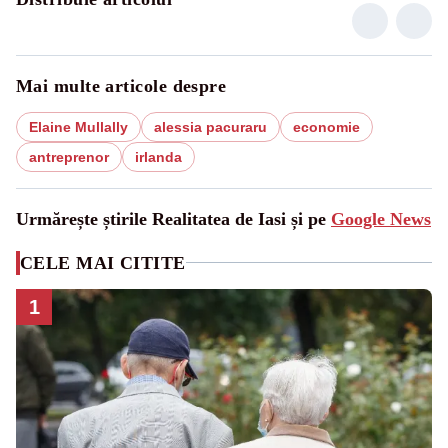
Mai multe articole despre
Elaine Mullally
alessia pacuraru
economie
antreprenor
irlanda
Urmărește știrile Realitatea de Iasi și pe
Google News
CELE MAI CITITE
1