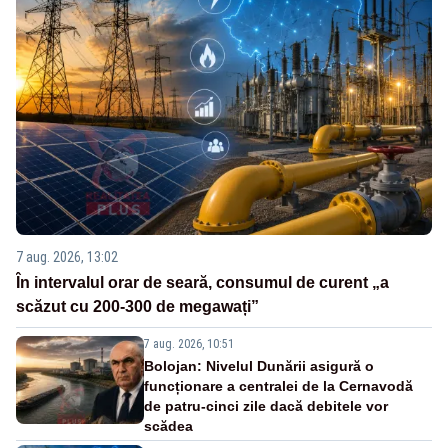
7 aug. 2026, 13:02
În intervalul orar de seară, consumul de curent „a
scăzut cu 200-300 de megawați”
7 aug. 2026, 10:51
Bolojan: Nivelul Dunării asigură o
funcționare a centralei de la Cernavodă
de patru-cinci zile dacă debitele vor
scădea