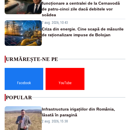
funcționare a centralei de la Cernavodă
de patru-cinci zile dacă debitele vor
scădea
7 aug. 2026, 10:43
Criza din energie. Cine scapă de măsurile
de raționalizare impuse de Bolojan
URMĂREȘTE-NE PE
Facebook
YouTube
POPULAR
Infrastructura irigațiilor din România,
lăsată în paragină
2 aug. 2026, 15:38