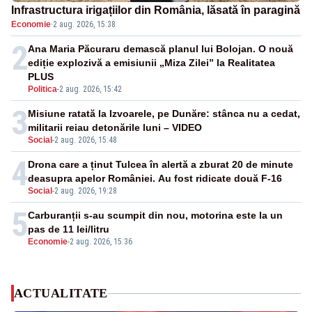
Infrastructura irigațiilor din România, lăsată în paragină
Economie
·
2 aug. 2026, 15:38
2
Ana Maria Păcuraru demască planul lui Bolojan. O nouă
ediție explozivă a emisiunii „Miza Zilei” la Realitatea
PLUS
Politica
-
2 aug. 2026, 15:42
3
Misiune ratată la Izvoarele, pe Dunăre: stânca nu a cedat,
militarii reiau detonările luni – VIDEO
Social
-
2 aug. 2026, 15:48
4
Drona care a ținut Tulcea în alertă a zburat 20 de minute
deasupra apelor României. Au fost ridicate două F-16
Social
-
2 aug. 2026, 19:28
5
Carburanții s-au scumpit din nou, motorina este la un
pas de 11 lei/litru
Economie
-
2 aug. 2026, 15:36
ACTUALITATE