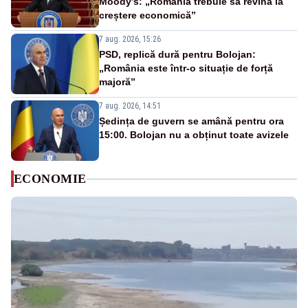
Moody’s: „România trebuie să revină la
creștere economică”
7 aug. 2026, 15:26
PSD, replică dură pentru Bolojan:
„România este într-o situație de forță
majoră”
7 aug. 2026, 14:51
Ședința de guvern se amână pentru ora
15:00. Bolojan nu a obținut toate avizele
ECONOMIE