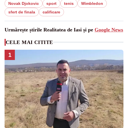
Novak Djokovic
sport
tenis
Wimbledon
sfert de finala
calificare
Urmărește știrile Realitatea de Iasi și pe
Google News
CELE MAI CITITE
1