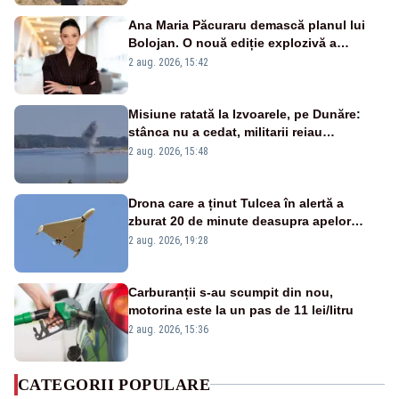
Ana Maria Păcuraru demască planul lui
Bolojan. O nouă ediție explozivă a
emisiunii „Miza Zilei” la Realitatea PLUS
2 aug. 2026, 15:42
Misiune ratată la Izvoarele, pe Dunăre:
stânca nu a cedat, militarii reiau
detonările luni – VIDEO
2 aug. 2026, 15:48
Drona care a ținut Tulcea în alertă a
zburat 20 de minute deasupra apelor
României. Au fost ridicate două F-16
2 aug. 2026, 19:28
Carburanții s-au scumpit din nou,
motorina este la un pas de 11 lei/litru
2 aug. 2026, 15:36
CATEGORII POPULARE