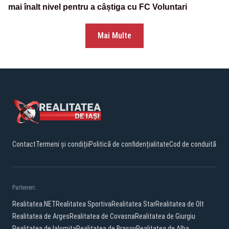
mai înalt nivel pentru a câștiga cu FC Voluntari
Mai Multe
Contact
Termeni și condiții
Politică de confidențialitate
Cod de conduită
Parteneri:
Realitatea.NET
Realitatea Sportiva
Realitatea Star
Realitatea de Olt
Realitatea de Arges
Realitatea de Covasna
Realitatea de Giurgiu
Realitatea de Ialomita
Realitatea de Brasov
Realitatea de Alba