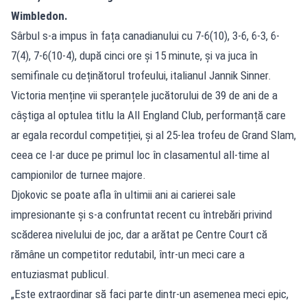
Wimbledon.
Sârbul s-a impus în fața canadianului cu 7-6(10), 3-6, 6-3, 6-
7(4), 7-6(10-4), după cinci ore și 15 minute, și va juca în
semifinale cu deținătorul trofeului, italianul Jannik Sinner.
Victoria menține vii speranțele jucătorului de 39 de ani de a
câștiga al optulea titlu la All England Club, performanță care
ar egala recordul competiției, și al 25-lea trofeu de Grand Slam,
ceea ce l-ar duce pe primul loc în clasamentul all-time al
campionilor de turnee majore.
Djokovic se poate afla în ultimii ani ai carierei sale
impresionante și s-a confruntat recent cu întrebări privind
scăderea nivelului de joc, dar a arătat pe Centre Court că
rămâne un competitor redutabil, într-un meci care a
entuziasmat publicul.
„Este extraordinar să faci parte dintr-un asemenea meci epic,