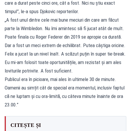
care a durat peste cinci ore, cât a fost. Nici nu știu exact
timpul”, le-a spus Djokovic reporterilor.
„A fost unul dintre cele mai bune meciuri din care am făcut
parte la Wimbledon. Nu îmi amintesc să fi jucat atât de mult.
Poate finala cu Roger Federer din 2019 se apropie ca durată.
Dar a fost un meci extrem de echilibrat. Putea câștiga oricine.
Felix a jucat la un nivel înalt. A scăzut puțin în super tie-break.
Eu mi-am folosit toate oportunitățile, am rezistat și am ales
loviturile potrivite. A fost suficient.
Publicul era în picioare, mai ales în ultimele 30 de minute.
Oamenii au simțit cât de special era momentul, inclusiv faptul
că ne luptam și cu ora-limită, cu câteva minute înainte de ora
23.00.”
CITEȘTE ȘI