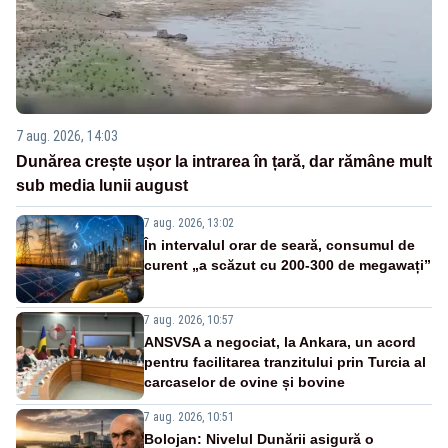
7 aug. 2026, 14:03
Dunărea crește ușor la intrarea în țară, dar rămâne mult
sub media lunii august
7 aug. 2026, 13:02
În intervalul orar de seară, consumul de
curent „a scăzut cu 200-300 de megawați”
7 aug. 2026, 10:57
ANSVSA a negociat, la Ankara, un acord
pentru facilitarea tranzitului prin Turcia al
carcaselor de ovine și bovine
7 aug. 2026, 10:51
Bolojan: Nivelul Dunării asigură o