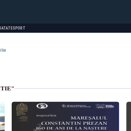
NATATE
SPORT
itie
TIE"