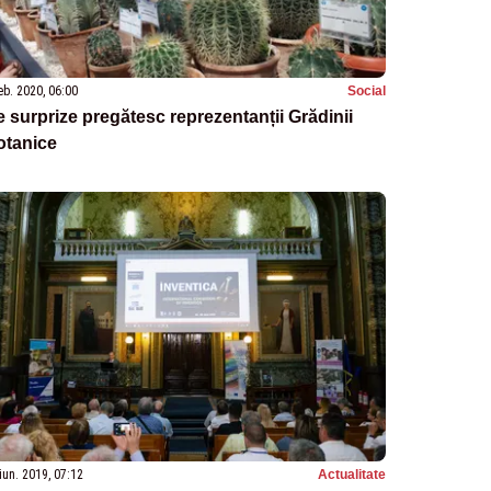
eb. 2020, 06:00
Social
 surprize pregătesc reprezentanții Grădinii
otanice
iun. 2019, 07:12
Actualitate