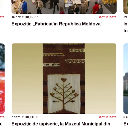
ate
16 nov. 2018, 07:57
Actualitate
29 
Expoziție „Fabricat în Republica Moldova“
In
t
ate
7 sept. 2018, 08:00
Actualitate
5 a
se
Expoziţie de tapiserie, la Muzeul Municipal din
Ex