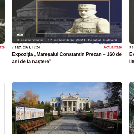
ate
7 sept. 2021, 13:24
Actualitate
3 s
Expoziția „Mareșalul Constantin Prezan – 160 de
Ex
ani de la naștere”
li