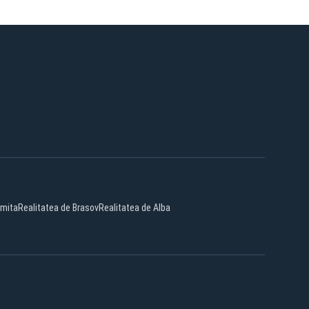
omita
Realitatea de Brasov
Realitatea de Alba
Facebook
YouTube