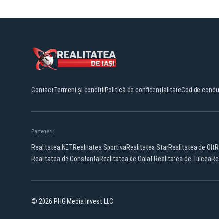
Contact
Termeni și condiții
Politică de confidențialitate
Cod de condu
Parteneri:
Realitatea.NET
Realitatea Sportiva
Realitatea Star
Realitatea de Olt
R
Realitatea de Constanta
Realitatea de Galati
Realitatea de Tulcea
Re
© 2026 PHG Media Invest LLC