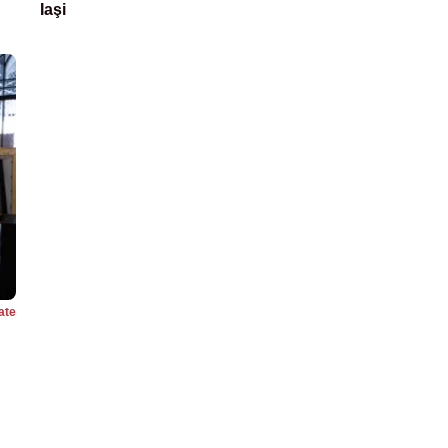
Iaşi
ate