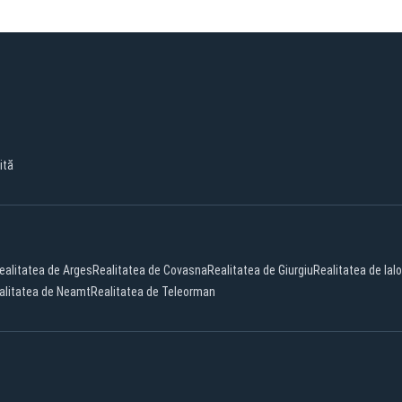
ită
ealitatea de Arges
Realitatea de Covasna
Realitatea de Giurgiu
Realitatea de Ial
alitatea de Neamt
Realitatea de Teleorman