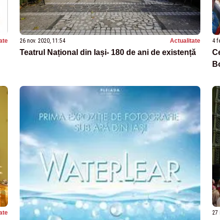
ate
26 nov. 2020, 11:54
Actualitate
4 f
Teatrul Național din Iași- 180 de ani de existență
Ce
B
ate
27 