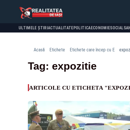
ULTIMELE ȘTIRI
ACTUALITATE
POLITICA
ECONOMIE
SOCIAL
SA
Acasă
Etichete
Etichete care încep cu E
expoz
Tag: expozitie
ARTICOLE CU ETICHETA "EXPOZI