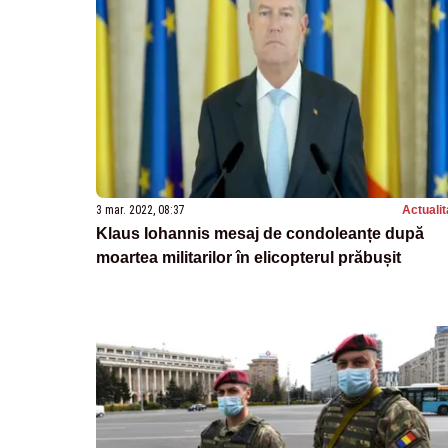
3 mar. 2022, 08:37
Actualit
Klaus Iohannis mesaj de condoleanțe după
moartea militarilor în elicopterul prăbușit