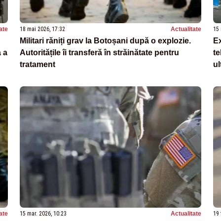
ate
18 mai 2026, 17:32
Actualitate
15 
Militari răniți grav la Botoșani după o explozie.
Ex
 a
Autoritățile îi transferă în străinătate pentru
te
tratament
ul
ate
15 mar. 2026, 10:23
Actualitate
19 