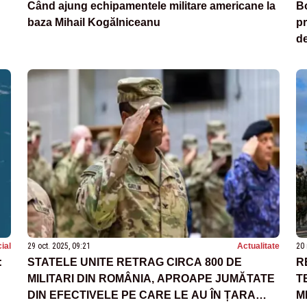
Când ajung echipamentele militare americane la
Bo
baza Mihail Kogălniceanu
pr
de
ial
29 oct. 2025, 09:21
Actualitate
20 
:
STATELE UNITE RETRAG CIRCA 800 DE
R
MILITARI DIN ROMÂNIA, APROAPE JUMĂTATE
T
DIN EFECTIVELE PE CARE LE AU ÎN ȚARA
M