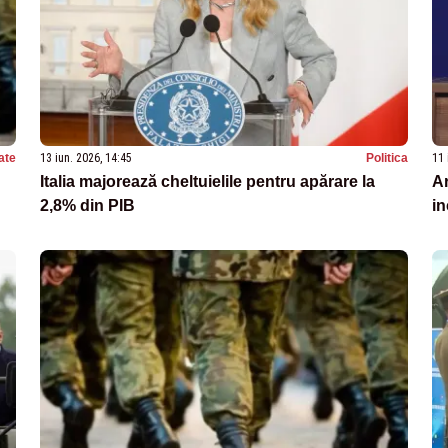
ate
13 iun. 2026, 14:45
Politica
11 
Italia majorează cheltuielile pentru apărare la
A
2,8% din PIB
in