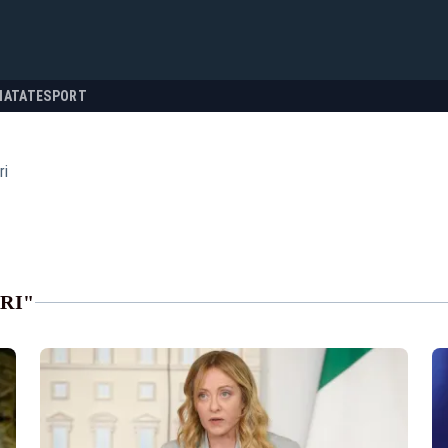
NATATE
SPORT
ri
RI"