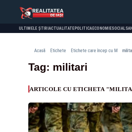
ULTIMELE ȘTIRI
ACTUALITATE
POLITICA
ECONOMIE
SOCIAL
SA
Acasă
Etichete
Etichete care încep cu M
milita
Tag: militari
ARTICOLE CU ETICHETA "MILITA