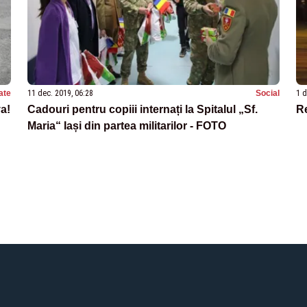
ate
11 dec. 2019, 06:28
Social
1 d
va!
Cadouri pentru copiii internați la Spitalul „Sf.
Re
Maria“ Iași din partea militarilor - FOTO