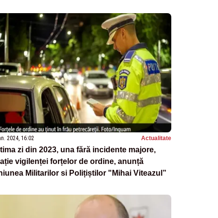
ĂZBOIUL DIN UCRAINA
an. 2024, 16:02
Actualitate
tima zi din 2023, una fără incidente majore,
ație vigilenței forțelor de ordine, anunță
iunea Militarilor si Polițiștilor "Mihai Viteazul”