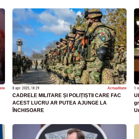
NOASTRĂ - SURSE OFICIALE
R
ate
8 apr. 2025, 18:29
Actualitate
1 i
CADRELE MILITARE ȘI POLIȚIȘTII CARE FAC
Ul
ACEST LUCRU AR PUTEA AJUNGE LA
gr
ÎNCHISOARE
Un