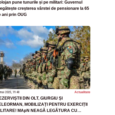
lojan pune tunurile și pe militari: Guvernul
egătește creșterea vârstei de pensionare la 65
 ani prin OUG
mai 2025, 19:48
Actualitate
EZERVIȘTII DIN OLT, GIURGIU ȘI
ELEORMAN, MOBILIZAȚI PENTRU EXERCIȚII
ILITARE! MApN NEAGĂ LEGĂTURA CU