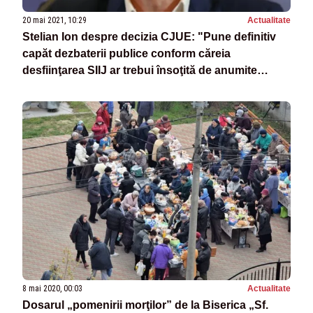
20 mai 2021, 10:29
Actualitate
Stelian Ion despre decizia CJUE: "Pune definitiv
capăt dezbaterii publice conform căreia
desfiinţarea SIIJ ar trebui însoţită de anumite
garanţii”
8 mai 2020, 00:03
Actualitate
Dosarul „pomenirii morţilor” de la Biserica „Sf.