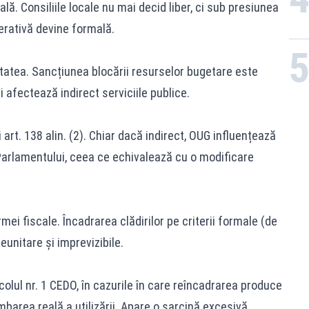
ă. Consiliile locale nu mai decid liber, ci sub presiunea
berativă devine formală.
itatea. Sancțiunea blocării resurselor bugetare este
 afectează indirect serviciile publice.
 art. 138 alin. (2). Chiar dacă indirect, OUG influențează
Parlamentului, ceea ce echivalează cu o modificare
ei fiscale. Încadrarea clădirilor pe criterii formale (de
eunitare și imprevizibile.
colul nr. 1 CEDO, în cazurile în care reîncadrarea produce
barea reală a utilizării. Apare o sarcină excesivă.