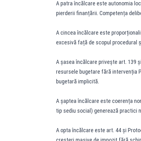
A patra încălcare este autonomia local
pierderii finanțării. Competența deli
A cincea încălcare este proporțional
excesivă față de scopul procedural și
A șasea încălcare privește art. 139 și
resursele bugetare fără intervenția 
bugetară implicită.
A șaptea încălcare este coerența norm
tip sediu social) generează practici n
A opta încălcare este art. 44 și Proto
creșteri masive de impozit fără schim