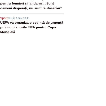
pentru fermieri și jandarmi: „Sunt
oameni disperați, nu sunt răufăcători”
5
Sport
-
30 iul. 2026, 10:33
UEFA va organiza o şedinţă de urgenţă
privind planurile FIFA pentru Cupa
Mondială