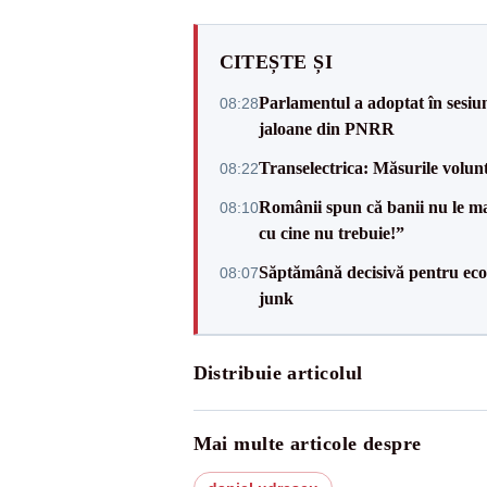
CITEȘTE ȘI
Parlamentul a adoptat în sesiun
08:28
jaloane din PNRR
Transelectrica: Măsurile volun
08:22
Românii spun că banii nu le ma
08:10
cu cine nu trebuie!”
Săptămână decisivă pentru ec
08:07
junk
Distribuie articolul
Mai multe articole despre