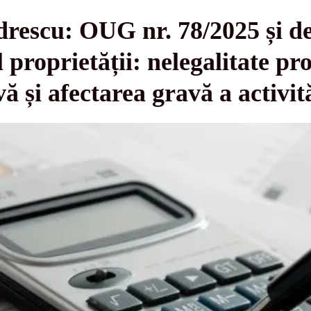
drescu: OUG nr. 78/2025 și d
l proprietății: nelegalitate pr
ă și afectarea gravă a activit