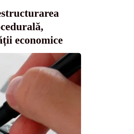
estructurarea
ocedurală,
ății economice