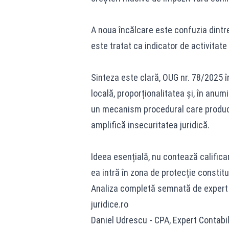
A noua încălcare este confuzia dintre
este tratat ca indicator de activitat
Sinteza este clară, OUG nr. 78/2025 înc
locală, proporționalitatea și, în anumi
un mecanism procedural care produce 
amplifică insecuritatea juridică.
Ideea esențială, nu contează calific
ea intră în zona de protecție constituț
Analiza completă semnată de expert co
juridice.ro
Daniel Udrescu - CPA, Expert Contabil