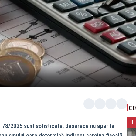
CE
1
. 78/2025 sunt sofisticate, deoarece nu apar la
mecanismului care determină indirect sarcina fiscală.