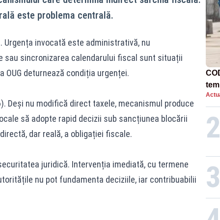
rală este problema centrală.
). Urgența invocată este administrativă, nu
ve sau sincronizarea calendarului fiscal sunt situații
rea OUG deturnează condiția urgenței.
COD
tem
Actua
(6). Deși nu modifică direct taxele, mecanismul produce
locale să adopte rapid decizii sub sancțiunea blocării
irectă, dar reală, a obligației fiscale.
, securitatea juridică. Intervenția imediată, cu termene
oritățile nu pot fundamenta deciziile, iar contribuabilii