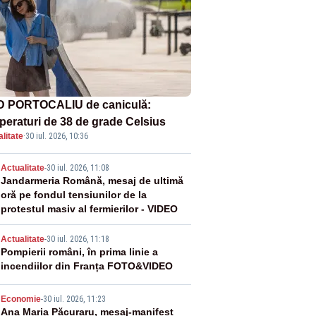
 PORTOCALIU de caniculă:
peraturi de 38 de grade Celsius
litate
·
30 iul. 2026, 10:36
2
Actualitate
-
30 iul. 2026, 11:08
Jandarmeria Română, mesaj de ultimă
oră pe fondul tensiunilor de la
protestul masiv al fermierilor - VIDEO
3
Actualitate
-
30 iul. 2026, 11:18
Pompierii români, în prima linie a
incendiilor din Franța FOTO&VIDEO
4
Economie
-
30 iul. 2026, 11:23
Ana Maria Păcuraru, mesaj-manifest