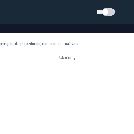
Schimba tema
Analiză Daniel Udrescu: OUG nr. 78/2025 și destructurarea regimului fiscal al proprietății: nelegalitate procedurală, confuzie normativă și afectarea gravă a activității economice
Advertising