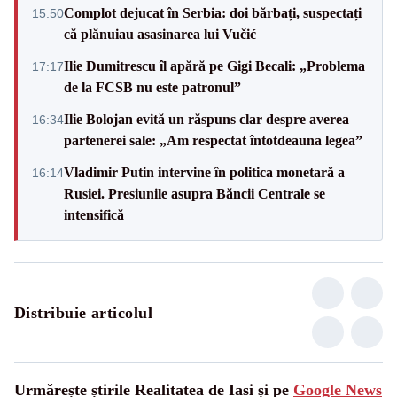
Complot dejucat în Serbia: doi bărbați, suspectați
15:50
că plănuiau asasinarea lui Vučić
Ilie Dumitrescu îl apără pe Gigi Becali: „Problema
17:17
de la FCSB nu este patronul”
Ilie Bolojan evită un răspuns clar despre averea
16:34
partenerei sale: „Am respectat întotdeauna legea”
Vladimir Putin intervine în politica monetară a
16:14
Rusiei. Presiunile asupra Băncii Centrale se
intensifică
Distribuie articolul
Urmărește știrile Realitatea de Iasi și pe
Google News