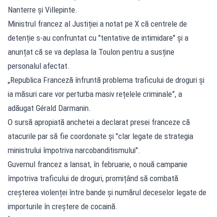
Nanterre și Villepinte.
Ministrul francez al Justiției a notat pe X că centrele de
detenție s-au confruntat cu "tentative de intimidare" și a
anunțat că se va deplasa la Toulon pentru a susține
personalul afectat.
„Republica Franceză înfruntă problema traficului de droguri și
ia măsuri care vor perturba masiv rețelele criminale”, a
adăugat Gérald Darmanin.
O sursă apropiată anchetei a declarat presei franceze că
atacurile par să fie coordonate și "clar legate de strategia
ministrului împotriva narcobanditismului".
Guvernul francez a lansat, în februarie, o nouă campanie
împotriva traficului de droguri, promițând să combată
creșterea violenței între bande și numărul deceselor legate de
importurile în creștere de cocaină.