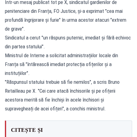
Într-un mesaj publicat tot pe X, sindicatul gardienilor de
penitenciare din Franța, FO Justice, și-a exprimat "cea mai
profundă îngrijorare și furie" în urma acestor atacuri "extrem
de grave".
Sindicatul a cerut "un răspuns puternic, imediat și fără echivoc
din partea statului".
Ministrul de Interne a solicitat administrațiilor locale din
Franța să "întărească imediat protecția ofițerilor și a
instituțiilor".
"Răspunsul statului trebuie să fie nemilos", a scris Bruno
Retailleau pe X. "Cei care atacă închisorile și pe ofițerii
acestora merită să fie închiși în acele închisori și
supravegheați de acei ofițeri", a conchis ministrul.
CITEȘTE ȘI