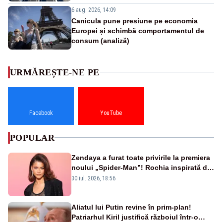
6 aug. 2026, 14:09
Canicula pune presiune pe economia
Europei și schimbă comportamentul de
consum (analiză)
URMĂREȘTE-NE PE
Facebook
YouTube
POPULAR
Zendaya a furat toate privirile la premiera
noului „Spider-Man”! Rochia inspirată de
pânza de păianjen a făcut senzație
30 iul. 2026, 18:56
Aliatul lui Putin revine în prim-plan!
Patriarhul Kiril justifică războiul într-o