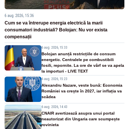
6 aug. 2026, 15:36
Cum se va întrerupe energia electrică la marii
consumatori industriali? Bolojan: Nu vor exista
compensații
6 aug. 2026, 15:33
Bolojan anunță restricțiile de consum
energetic. Centralele pe combustibili
fosili, repornite. La ore de vârf se va apela
la importuri - LIVE TEXT
6 aug. 2026, 15:23
Alexandru Nazare, veste bună: Economia
României va crește în 2027, iar inflația va
scădea
6 aug. 2026, 14:43
CNAIR avertizează asupra unui portal
neautorizat din Ungaria care scumpește
rovinieta