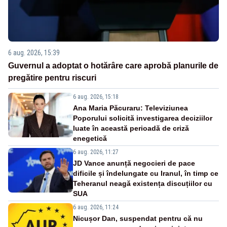
6 aug. 2026, 15:39
Guvernul a adoptat o hotărâre care aprobă planurile de
pregătire pentru riscuri
6 aug. 2026, 15:18
Ana Maria Păcuraru: Televiziunea
Poporului solicită investigarea deciziilor
luate în această perioadă de criză
enegetică
6 aug. 2026, 11:27
JD Vance anunță negocieri de pace
dificile și îndelungate cu Iranul, în timp ce
Teheranul neagă existența discuțiilor cu
SUA
6 aug. 2026, 11:24
Nicușor Dan, suspendat pentru că nu