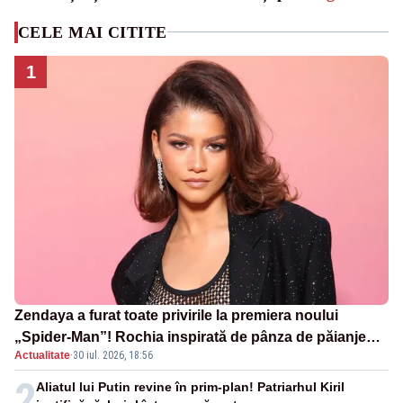
CELE MAI CITITE
1
Zendaya a furat toate privirile la premiera noului
„Spider-Man”! Rochia inspirată de pânza de păianjen a
Actualitate
·
30 iul. 2026, 18:56
făcut senzație
2
Aliatul lui Putin revine în prim-plan! Patriarhul Kiril