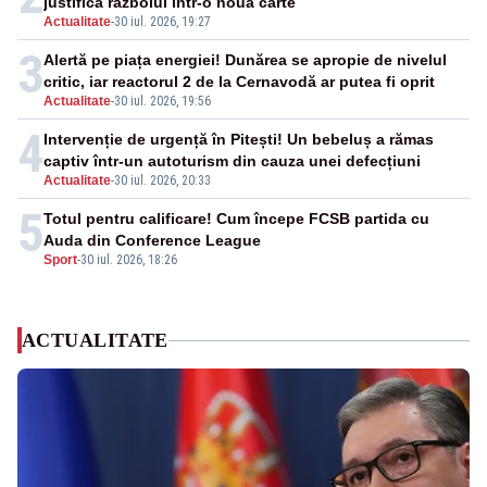
justifică războiul într-o nouă carte
Actualitate
-
30 iul. 2026, 19:27
3
Alertă pe piața energiei! Dunărea se apropie de nivelul
critic, iar reactorul 2 de la Cernavodă ar putea fi oprit
Actualitate
-
30 iul. 2026, 19:56
4
Intervenție de urgență în Pitești! Un bebeluș a rămas
captiv într-un autoturism din cauza unei defecțiuni
Actualitate
-
30 iul. 2026, 20:33
5
Totul pentru calificare! Cum începe FCSB partida cu
Auda din Conference League
Sport
-
30 iul. 2026, 18:26
ACTUALITATE