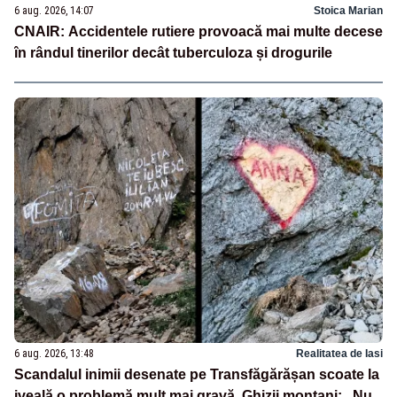
6 aug. 2026, 14:07
Stoica Marian
CNAIR: Accidentele rutiere provoacă mai multe decese
în rândul tinerilor decât tuberculoza și drogurile
6 aug. 2026, 13:48
Realitatea de Iasi
Scandalul inimii desenate pe Transfăgărășan scoate la
iveală o problemă mult mai gravă. Ghizii montani: „Nu