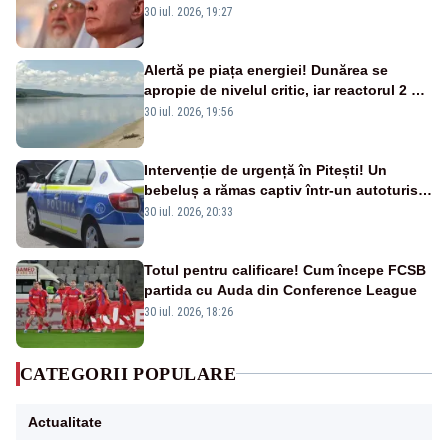
nouă carte
30 iul. 2026, 19:27
Alertă pe piața energiei! Dunărea se
apropie de nivelul critic, iar reactorul 2 de
la Cernavodă ar putea fi oprit
30 iul. 2026, 19:56
Intervenție de urgență în Pitești! Un
bebeluș a rămas captiv într-un autoturism
din cauza unei defecțiuni
30 iul. 2026, 20:33
Totul pentru calificare! Cum începe FCSB
partida cu Auda din Conference League
30 iul. 2026, 18:26
CATEGORII POPULARE
Actualitate