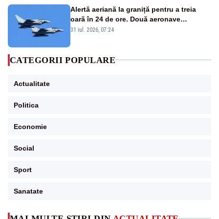
Alertă aeriană la graniță pentru a treia
oară în 24 de ore. Două aeronave
Eurofighter britanice au fost ridicate de la
31 iul. 2026, 07:24
sol
CATEGORII POPULARE
Actualitate
Politica
Economie
Social
Sport
Sanatate
MAI MULTE ȘTIRI DIN
ACTUALITATE