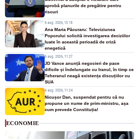
aprobă planurile de pregătire pentru
riscuri
6 aug. 2026, 15:18
Ana Maria Păcuraru: Televiziunea
Poporului solicită investigarea deciziilor
luate în această perioadă de criză
enegetică
6 aug. 2026, 11:27
JD Vance anunță negocieri de pace
dificile și îndelungate cu Iranul, în timp ce
Teheranul neagă existența discuțiilor cu
SUA
6 aug. 2026, 11:24
Nicușor Dan, suspendat pentru că nu
propune un nume de prim-ministru, așa
cum prevede Constituția!
ECONOMIE