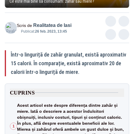
Ce este mai bine să consumăm: zahăr sau miere?
Realitatea de Iasi
Scris de
Publicat:
26 feb. 2023, 13:45
Într-o linguriță de zahăr granulat, există aproximativ
15 calorii. În comparație, există aproximativ 20 de
calorii într-o linguriță de miere.
CUPRINS
Acest articol este despre diferența dintre zahăr și
miere. Iată o descriere a acestor îndulcitori
obișnuiți, inclusiv costuri, tipuri și conținut caloric.
În plus, află despre eventualele beneficii ale lor.
1
Mierea și zahărul oferă ambele un gust dulce și bun,