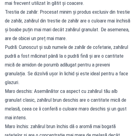
mai frecvent utilizat în gătit și coacere.
Trestia de zahăr: Procesat minim și produs exclusiv din trestie
de zahăr, zahărul din trestie de zahăr are o culoare mai închisă
și boabe puțin mai mari decât zahărul granulat. De asemenea,
are de obicei un preț mai mare.
Pudră: Cunoscut și sub numele de zahăr de cofetarie, zahărul
pudră a fost măcinat până la o pudră fină și are o cantitate
mică de amidon de porumb adăugat pentru a preveni
granulația. Se dizolvă ușor în lichid și este ideal pentru a face
glazuri.
Maro deschis: Asemănător ca aspect cu zahărul tău alb
granulat clasic, zahărul brun deschis are o cantitate mică de
melasă, ceea ce îi conferă o culoare maro deschis și un gust
mai intens.
Maro închis: zahărul brun închis dă o aromă mai bogată
rețetelor și are o concentrație mai mare de melasă decât