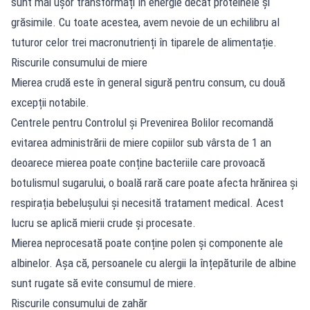
sunt mai ușor transformați în energie decât proteinele și
grăsimile. Cu toate acestea, avem nevoie de un echilibru al
tuturor celor trei macronutrienți în tiparele de alimentație.
Riscurile consumului de miere
Mierea crudă este în general sigură pentru consum, cu două
excepții notabile.
Centrele pentru Controlul și Prevenirea Bolilor recomandă
evitarea administrării de miere copiilor sub vârsta de 1 an
deoarece mierea poate conține bacteriile care provoacă
botulismul sugarului, o boală rară care poate afecta hrănirea și
respirația bebelușului și necesită tratament medical. Acest
lucru se aplică mierii crude și procesate.
Mierea neprocesată poate conține polen și componente ale
albinelor. Așa că, persoanele cu alergii la înțepăturile de albine
sunt rugate să evite consumul de miere.
Riscurile consumului de zahăr