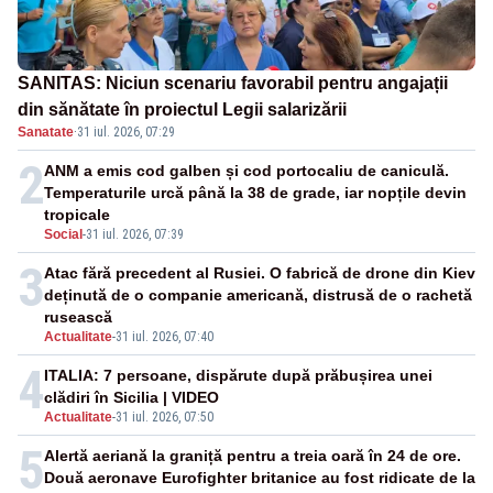
SANITAS: Niciun scenariu favorabil pentru angajații
din sănătate în proiectul Legii salarizării
Sanatate
·
31 iul. 2026, 07:29
2
ANM a emis cod galben și cod portocaliu de caniculă.
Temperaturile urcă până la 38 de grade, iar nopțile devin
tropicale
Social
-
31 iul. 2026, 07:39
3
Atac fără precedent al Rusiei. O fabrică de drone din Kiev
deținută de o companie americană, distrusă de o rachetă
rusească
Actualitate
-
31 iul. 2026, 07:40
4
ITALIA: 7 persoane, dispărute după prăbușirea unei
clădiri în Sicilia | VIDEO
Actualitate
-
31 iul. 2026, 07:50
5
Alertă aeriană la graniță pentru a treia oară în 24 de ore.
Două aeronave Eurofighter britanice au fost ridicate de la