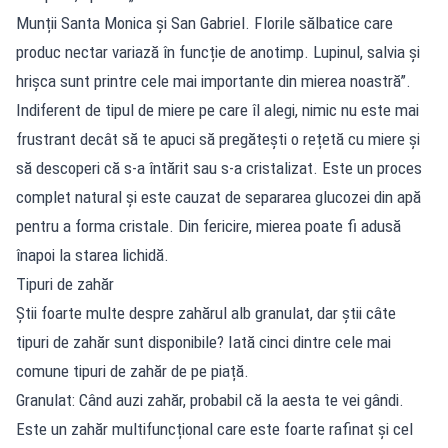
Munții Santa Monica și San Gabriel. Florile sălbatice care
produc nectar variază în funcție de anotimp. Lupinul, salvia și
hrișca sunt printre cele mai importante din mierea noastră”.
Indiferent de tipul de miere pe care îl alegi, nimic nu este mai
frustrant decât să te apuci să pregătești o rețetă cu miere și
să descoperi că s-a întărit sau s-a cristalizat. Este un proces
complet natural și este cauzat de separarea glucozei din apă
pentru a forma cristale. Din fericire, mierea poate fi adusă
înapoi la starea lichidă.
Tipuri de zahăr
Știi foarte multe despre zahărul alb granulat, dar știi câte
tipuri de zahăr sunt disponibile? Iată cinci dintre cele mai
comune tipuri de zahăr de pe piață.
Granulat: Când auzi zahăr, probabil că la aesta te vei gândi.
Este un zahăr multifuncțional care este foarte rafinat și cel