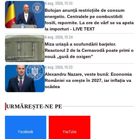
6 aug. 2026, 15:33
Bolojan anunță restricțiile de consum
energetic. Centralele pe combustibili
fosili, repornite. La ore de vârf se va apela
la importuri - LIVE TEXT
6 aug. 2026, 15:24
Miza uriașă a scufundării barjelor.
Reactorul 2 de la Cernavodă poate primi o
nouă „gură de oxigen”
6 aug. 2026, 15:23
Alexandru Nazare, veste bună: Economia
României va crește în 2027, iar inflația va
scădea
URMĂREȘTE-NE PE
Facebook
YouTube