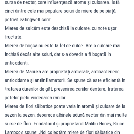
sursa de nectar, care influențează aroma și culoarea. Iată
cinci dintre cele mai populare soiuri de miere de pe piață,
potrivit eatingwell.com:
Mierea de salcâm este deschisă la culoare, cu note ușor
fructate.
Mierea de hrișcă nu este la fel de dulce. Are o culoare mai
închisă decât alte soiuri, dar s-a dovedit a fi bogată în
antioxidanți.
Mierea de Manuka are proprietăți antivirale, antibacteriene,
antioxidante și antiinflamatorii. Se spune că este eficientă în
tratarea durerilor de gât, prevenirea cariilor dentare, tratarea
petelor pielii, vindecarea rănilor.
Mierea de flori sălbatice poate varia în aromă și culoare de la
sezon la sezon, deoarece albinele adună nectar din mai multe
surse de flori. Fondatorul și proprietarul Malibu Honey, Bruce
Lampcov, spune: „Noi colectăm miere de flori sălbatice din