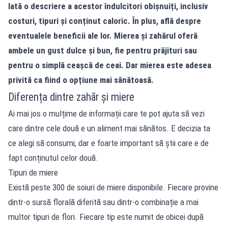
Iată o descriere a acestor îndulcitori obișnuiți, inclusiv
costuri, tipuri și conținut caloric. În plus, află despre
eventualele beneficii ale lor. Mierea și zahărul oferă
ambele un gust dulce și bun, fie pentru prăjituri sau
pentru o simplă ceașcă de ceai. Dar mierea este adesea
privită ca fiind o opțiune mai sănătoasă.
Diferența dintre zahăr și miere
Ai mai jos o mulțime de informații care te pot ajuta să vezi
care dintre cele două e un aliment mai sănătos. E decizia ta
ce alegi să consumi, dar e foarte important să știi care e de
fapt conținutul celor două.
Tipuri de miere
Există peste 300 de soiuri de miere disponibile. Fiecare provine
dintr-o sursă florală diferită sau dintr-o combinație a mai
multor tipuri de flori. Fiecare tip este numit de obicei după