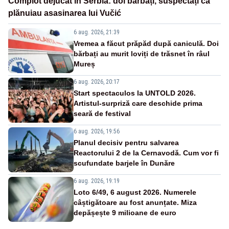
Complot dejucat în Serbia: doi bărbați, suspectați că
plănuiau asasinarea lui Vučić
6 aug. 2026, 21:39
Vremea a făcut prăpăd după caniculă. Doi
bărbați au murit loviți de trăsnet în râul
Mureș
6 aug. 2026, 20:17
Start spectaculos la UNTOLD 2026.
Artistul-surpriză care deschide prima
seară de festival
6 aug. 2026, 19:56
Planul decisiv pentru salvarea
Reactorului 2 de la Cernavodă. Cum vor fi
scufundate barjele în Dunăre
6 aug. 2026, 19:19
Loto 6/49, 6 august 2026. Numerele
câștigătoare au fost anunțate. Miza
depășește 9 milioane de euro