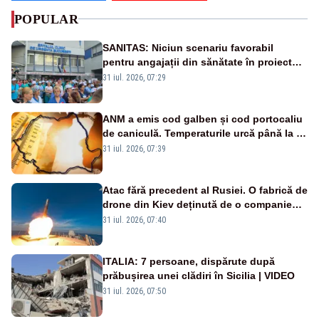
POPULAR
SANITAS: Niciun scenariu favorabil
pentru angajații din sănătate în proiectul
Legii salarizării
31 iul. 2026, 07:29
ANM a emis cod galben și cod portocaliu
de caniculă. Temperaturile urcă până la 38
de grade, iar nopțile devin tropicale
31 iul. 2026, 07:39
Atac fără precedent al Rusiei. O fabrică de
drone din Kiev deținută de o companie
americană, distrusă de o rachetă
31 iul. 2026, 07:40
rusească
ITALIA: 7 persoane, dispărute după
prăbușirea unei clădiri în Sicilia | VIDEO
31 iul. 2026, 07:50