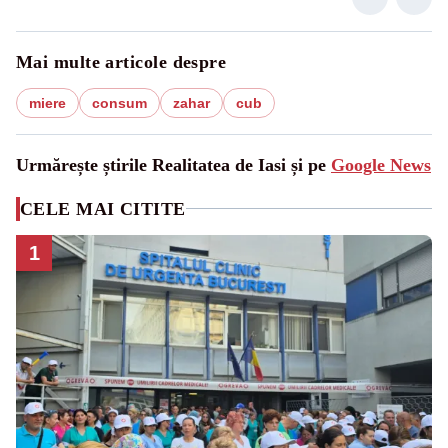
Mai multe articole despre
miere
consum
zahar
cub
Urmărește știrile Realitatea de Iasi și pe
Google News
CELE MAI CITITE
1