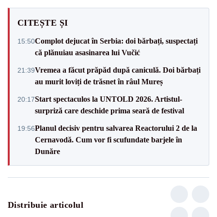
CITEȘTE ȘI
Complot dejucat în Serbia: doi bărbați, suspectați
15:50
că plănuiau asasinarea lui Vučić
Vremea a făcut prăpăd după caniculă. Doi bărbați
21:39
au murit loviți de trăsnet în râul Mureș
Start spectaculos la UNTOLD 2026. Artistul-
20:17
surpriză care deschide prima seară de festival
Planul decisiv pentru salvarea Reactorului 2 de la
19:56
Cernavodă. Cum vor fi scufundate barjele în
Dunăre
Distribuie articolul