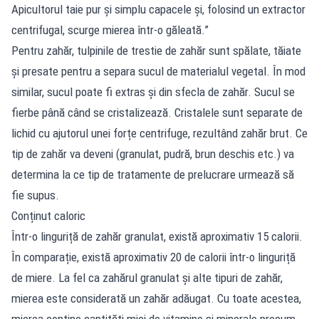
Apicultorul taie pur și simplu capacele și, folosind un extractor
centrifugal, scurge mierea într-o găleată.”
Pentru zahăr, tulpinile de trestie de zahăr sunt spălate, tăiate
și presate pentru a separa sucul de materialul vegetal. În mod
similar, sucul poate fi extras și din sfecla de zahăr. Sucul se
fierbe până când se cristalizează. Cristalele sunt separate de
lichid cu ajutorul unei forțe centrifuge, rezultând zahăr brut. Ce
tip de zahăr va deveni (granulat, pudră, brun deschis etc.) va
determina la ce tip de tratamente de prelucrare urmează să
fie supus.
Conținut caloric
Într-o linguriță de zahăr granulat, există aproximativ 15 calorii.
În comparație, există aproximativ 20 de calorii într-o linguriță
de miere. La fel ca zahărul granulat și alte tipuri de zahăr,
mierea este considerată un zahăr adăugat. Cu toate acestea,
mierea conține cantități mici de vitamine și minerale precum