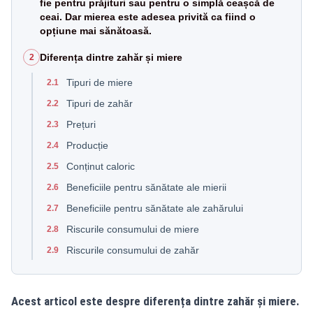
fie pentru prăjituri sau pentru o simplă ceașcă de
ceai. Dar mierea este adesea privită ca fiind o
opțiune mai sănătoasă.
Diferența dintre zahăr și miere
2
Tipuri de miere
2.1
Tipuri de zahăr
2.2
Prețuri
2.3
Producție
2.4
Conținut caloric
2.5
Beneficiile pentru sănătate ale mierii
2.6
Beneficiile pentru sănătate ale zahărului
2.7
Riscurile consumului de miere
2.8
Riscurile consumului de zahăr
2.9
Acest articol este despre diferența dintre zahăr și miere.