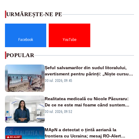
URMĂREȘTE-NE PE
Facebook
YouTube
POPULAR
Șeful salvamarilor din sudul litoralului,
avertisment pentru părinți: „Niște cursuri
de înot la piscină nu sunt suficiente”
30 iul. 2026, 09:45
Realitatea medicală cu Nicole Păcuraru:
De ce ne este mai foame când suntem
obosiți?
30 iul. 2026, 09:52
MApN a detectat o țintă aeriană la
frontiera cu Ucraina; mesaj RO-Alert