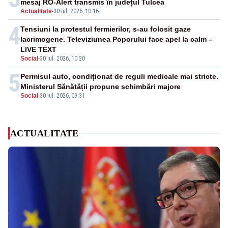
mesaj RO-Alert transmis în județul Tulcea
Actualitate
-
30 iul. 2026, 10:16
4
Tensiuni la protestul fermierilor, s-au folosit gaze
lacrimogene. Televiziunea Poporului face apel la calm –
LIVE TEXT
Social
-
30 iul. 2026, 10:20
5
Permisul auto, condiționat de reguli medicale mai stricte.
Ministerul Sănătății propune schimbări majore
Social
-
30 iul. 2026, 09:31
ACTUALITATE