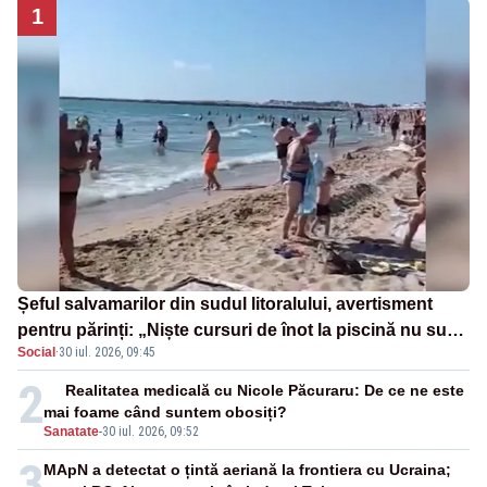
1
Șeful salvamarilor din sudul litoralului, avertisment
pentru părinți: „Niște cursuri de înot la piscină nu sunt
Social
·
30 iul. 2026, 09:45
suficiente”
2
Realitatea medicală cu Nicole Păcuraru: De ce ne este
mai foame când suntem obosiți?
Sanatate
-
30 iul. 2026, 09:52
3
MApN a detectat o țintă aeriană la frontiera cu Ucraina;