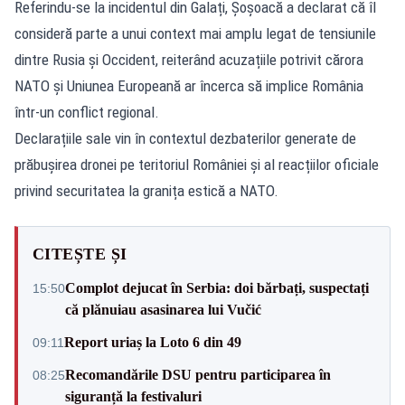
Referindu-se la incidentul din Galați, Șoșoacă a declarat că îl
consideră parte a unui context mai amplu legat de tensiunile
dintre Rusia și Occident, reiterând acuzațiile potrivit cărora
NATO și Uniunea Europeană ar încerca să implice România
într-un conflict regional.
Declarațiile sale vin în contextul dezbaterilor generate de
prăbușirea dronei pe teritoriul României și al reacțiilor oficiale
privind securitatea la granița estică a NATO.
CITEȘTE ȘI
Complot dejucat în Serbia: doi bărbați, suspectați
15:50
că plănuiau asasinarea lui Vučić
Report uriaș la Loto 6 din 49
09:11
Recomandările DSU pentru participarea în
08:25
siguranță la festivaluri