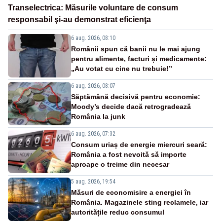
Transelectrica: Măsurile voluntare de consum
responsabil şi-au demonstrat eficienţa
6 aug. 2026, 08:10
Românii spun că banii nu le mai ajung
pentru alimente, facturi și medicamente:
„Au votat cu cine nu trebuie!”
6 aug. 2026, 08:07
Săptămână decisivă pentru economie:
Moody’s decide dacă retrogradează
România la junk
6 aug. 2026, 07:32
Consum uriaș de energie miercuri seară:
România a fost nevoită să importe
aproape o treime din necesar
5 aug. 2026, 19:54
Măsuri de economisire a energiei în
România. Magazinele sting reclamele, iar
autoritățile reduc consumul