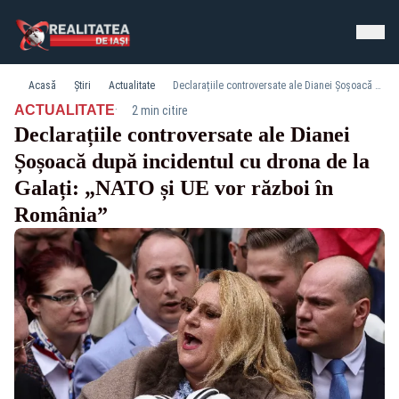
Acasă
Știri
Actualitate
Declarațiile controversate ale Dianei Șoșoacă după incidentul cu drona de la Galați: „NATO și UE vor război în România”
·
ACTUALITATE
2 min citire
Declarațiile controversate ale Dianei
Șoșoacă după incidentul cu drona de la
Galați: „NATO și UE vor război în
România”