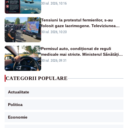
transmis în județul Tulcea
30 iul. 2026, 10:16
Tensiuni la protestul fermierilor, s-au
folosit gaze lacrimogene. Televiziunea
Poporului face apel la calm – LIVE TEXT
30 iul. 2026, 10:20
Permisul auto, condiționat de reguli
medicale mai stricte. Ministerul Sănătății
propune schimbări majore
30 iul. 2026, 09:31
CATEGORII POPULARE
Actualitate
Politica
Economie