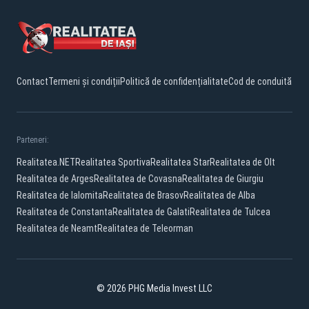
Contact
Termeni și condiții
Politică de confidențialitate
Cod de conduită
Parteneri:
Realitatea.NET
Realitatea Sportiva
Realitatea Star
Realitatea de Olt
Realitatea de Arges
Realitatea de Covasna
Realitatea de Giurgiu
Realitatea de Ialomita
Realitatea de Brasov
Realitatea de Alba
Realitatea de Constanta
Realitatea de Galati
Realitatea de Tulcea
Realitatea de Neamt
Realitatea de Teleorman
© 2026 PHG Media Invest LLC
Facebook
YouTube