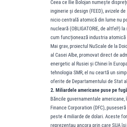
Ceea ce Ilie Bolojan numește disprețuit
inginerie și design (FEED), avizele d
nicio centrală atomică din lume nu po
nucleară (OBLIGATORIE, de altfel!) l
cum funcționează industria atomică 
Mai grav, proiectul NuScale de la Doi
al Casei Albe, promovat direct de ad
energetic al Rusiei și Chinei în Eur
tehnologia SMR, el nu ceartă un simpl
oferite de Departamentului de Stat a
2. Miliardele americane puse pe fugă:
Băncile guvernamentale americane, î
Finance Corporation (DFC), puseseră 
peste 4 miliarde de dolari. Aceste fo
reprezentau ancora prin care SUA își