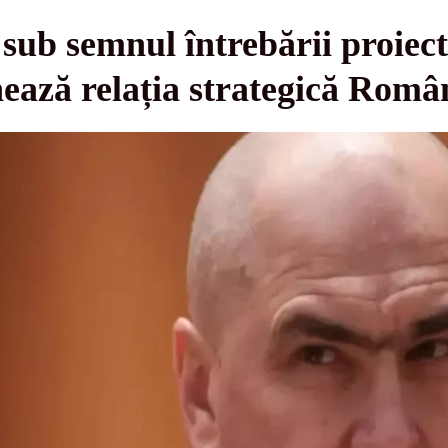
 sub semnul întrebării proiec
onează relația strategică Ro