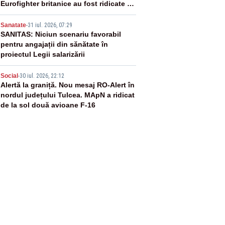
Eurofighter britanice au fost ridicate de
la sol
4
Sanatate
-
31 iul. 2026, 07:29
SANITAS: Niciun scenariu favorabil
pentru angajații din sănătate în
proiectul Legii salarizării
5
Social
-
30 iul. 2026, 22:12
Alertă la graniță. Nou mesaj RO-Alert în
nordul județului Tulcea. MApN a ridicat
de la sol două avioane F-16