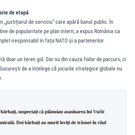
orie de etapă
n „justițiarul de serviciu” care apără banul public. În
ftine de popularitate pe plan intern, a expus România ca
omplet iresponsabil în fața NATO și a partenerilor
nă doar un teren gol. Dar nu din cauza foilor de parcurs, ci
a București de a înțelege că jocurile strategice globale nu
.
bărbați, suspectați că plănuiau asasinarea lui Vučić
culă. Doi bărbați au murit loviți de trăsnet în râul