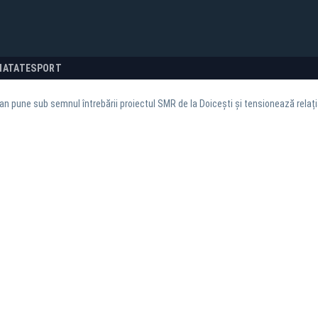
NATATE
SPORT
ojan pune sub semnul întrebării proiectul SMR de la Doicești și tensionează rel