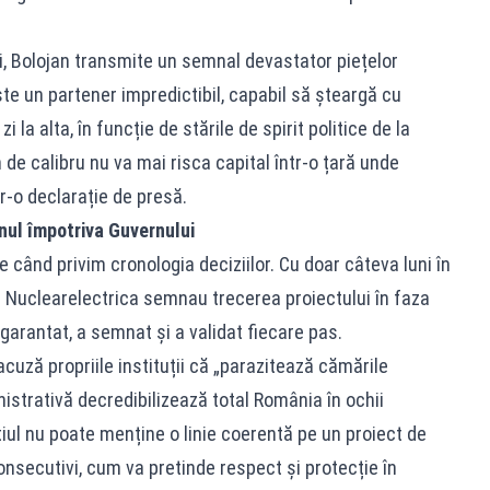
i, Bolojan transmite un semnal devastator piețelor
te un partener impredictibil, capabil să șteargă cu
 la alta, în funcție de stările de spirit politice de la
 de calibru nu va mai risca capital într-o țară unde
r-o declarație de presă.
rnul împotriva Guvernului
 când privim cronologia deciziilor. Cu doar câteva luni în
ii Nuclearelectrica semnau trecerea proiectului în faza
garantat, a semnat și a validat fiecare pas.
acuză propriile instituții că „parazitează cămările
istrativă decredibilizează total România în ochii
iul nu poate menține o linie coerentă pe un proiect de
onsecutivi, cum va pretinde respect și protecție în