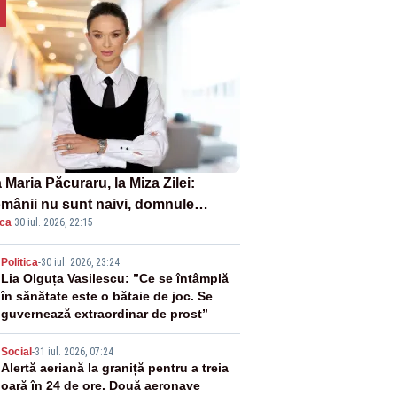
Maria Păcuraru, la Miza Zilei:
mânii nu sunt naivi, domnule
ica
·
30 iul. 2026, 22:15
mier Bolojan”
2
Politica
-
30 iul. 2026, 23:24
Lia Olguța Vasilescu: ”Ce se întâmplă
în sănătate este o bătaie de joc. Se
guvernează extraordinar de prost”
3
Social
-
31 iul. 2026, 07:24
Alertă aeriană la graniță pentru a treia
oară în 24 de ore. Două aeronave