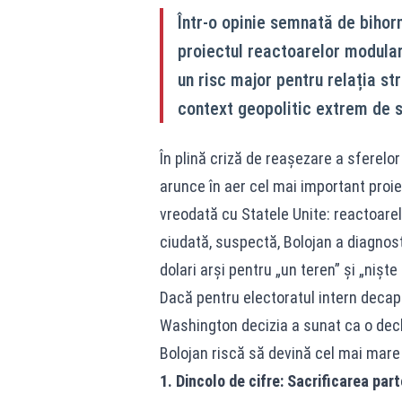
Într-o opinie semnată de bihorn
proiectul reactoarelor modular
un risc major pentru relația st
context geopolitic extrem de s
În plină criză de reașezare a sferelor
arunce în aer cel mai important proi
vreodată cu Statele Unite: reactoarel
ciudată, suspectă, Bolojan a diagnost
dolari arși pentru „un teren” și „niște
Dacă pentru electoratul intern decapi
Washington decizia a sunat ca o decla
Bolojan riscă să devină cel mai mare
1. Dincolo de cifre: Sacrificarea par