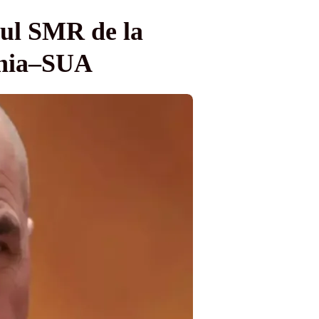
tul SMR de la
mânia–SUA