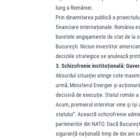
lung a României.
Prin dinamitarea publică a proiectulu
financiare internaționale: România es
buretele angajamente de stat de la o zi
București. Niciun investitor american
deciziile strategice se anulează print
3. Schizofrenie instituțională: Guve
Absurdul situației atinge cote maxime
urmă, Ministerul Energiei și acționar
decisivă de execuție. Statul român a 
Acum, premierul interimar vine și își 
statului”. Această schizofrenie admin
partenerilor din NATO. Dacă Bucureșt
siguranță națională timp de doi ani c