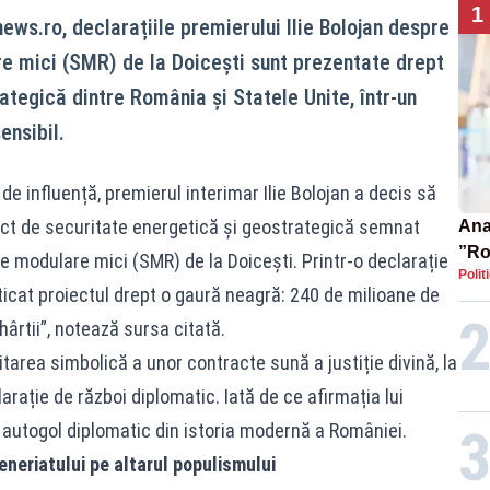
1
ews.ro, declarațiile premierului Ilie Bolojan despre
e mici (SMR) de la Doicești sunt prezentate drept
rategică dintre România și Statele Unite, într-un
ensibil.
 de influență, premierul interimar Ilie Bolojan a decis să
ect de securitate energetică și geostrategică semnat
Ana 
”Ro
e modulare mici (SMR) de la Doicești. Printr-o declarație
Polit
pre
icat proiectul drept o gaură neagră: 240 de milioane de
 hârtii”, notează
sursa citată
.
tarea simbolică a unor contracte sună a justiție divină, la
rație de război diplomatic. Iată de ce afirmația lui
 autogol diplomatic din istoria modernă a României.
teneriatului pe altarul populismului