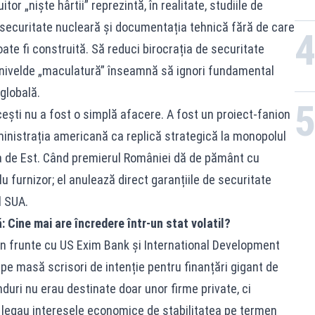
or „niște hârtii” reprezintă, în realitate, studiile de
e securitate nucleară și documentația tehnică fără de care
ate fi construită. Să reduci birocrația de securitate
a nivelde „maculatură” înseamnă să ignori fundamental
globală.
cești nu a fost o simplă afacere. A fost un proiect-fanion
ministrația americană ca replică strategică la monopolul
opa de Est. Când premierul României dă de pământ cu
u furnizor; el anulează direct garanțiile de securitate
l SUA.
 Cine mai are încredere într-un stat volatil?
n frunte cu US Exim Bank și International Development
pe masă scrisori de intenție pentru finanțări gigant de
nduri nu erau destinate doar unor firme private, ci
 legau interesele economice de stabilitatea pe termen