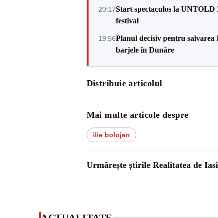
Start spectaculos la UNTOLD 20
20:17
festival
Planul decisiv pentru salvarea
19:56
barjele în Dunăre
Distribuie articolul
Mai multe articole despre
ilie bolojan
Urmărește știrile Realitatea de Iasi
ACTUALITATE