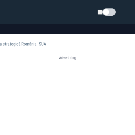
Schimba tema
ația strategică România–SUA
Advertising