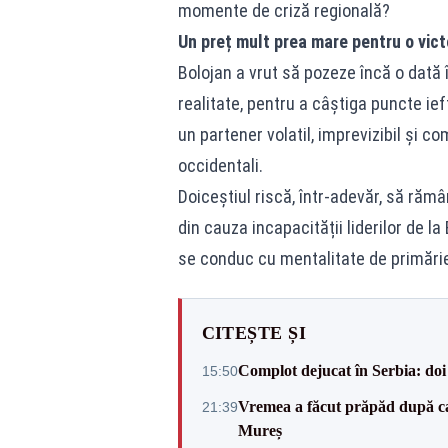
momente de criză regională?
Un preț mult prea mare pentru o vict
Bolojan a vrut să pozeze încă o dată î
realitate, pentru a câștiga puncte ie
un partener volatil, imprevizibil și c
occidentali.
Doiceștiul riscă, într-adevăr, să rămâ
din cauza incapacității liderilor de l
se conduc cu mentalitate de primărie
CITEȘTE ȘI
Complot dejucat în Serbia: doi 
15:50
Vremea a făcut prăpăd după cani
21:39
Mureș