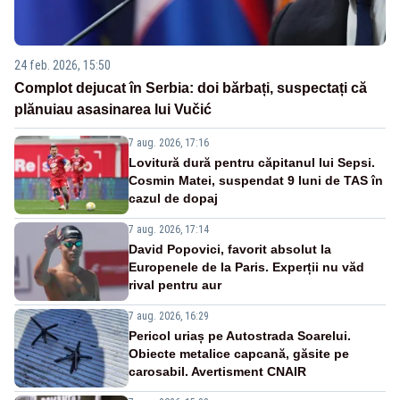
24 feb. 2026, 15:50
Complot dejucat în Serbia: doi bărbați, suspectați că
plănuiau asasinarea lui Vučić
7 aug. 2026, 17:16
Lovitură dură pentru căpitanul lui Sepsi.
Cosmin Matei, suspendat 9 luni de TAS în
cazul de dopaj
7 aug. 2026, 17:14
David Popovici, favorit absolut la
Europenele de la Paris. Experții nu văd
rival pentru aur
7 aug. 2026, 16:29
Pericol uriaș pe Autostrada Soarelui.
Obiecte metalice capcană, găsite pe
carosabil. Avertisment CNAIR