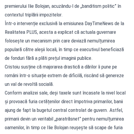
premierului Ilie Bolojan, acuzându-l de „banditism politic” în
contextul triplării impozitelor.
Într-o intervenție exclusivă la emisiunea DayTimeNews de la
Realitatea PLUS, acesta a explicat că actuala guvernare
folosește un mecanism prin care deviază nemulțumirea
populară către aleșii locali, în timp ce executivul beneficiază
de fonduri fără a plăti prețul imaginii publice.
Cristoiu susține că majorarea drastică a dărilor îi pune pe
români într-o situație extrem de dificilă, riscând să genereze
un val de revoltă socială.
Conform analizei sale, deși taxele sunt încasate la nivel local
și provoacă furia cetățenilor direct împotriva primarilor, banii
ajung de fapt la bugetul central controlat de guvern. Astfel,
primarii devin un veritabil „paratrăsnet” pentru nemulțumirea
oamenilor, în timp ce Ilie Bolojan reușește să scape de furia