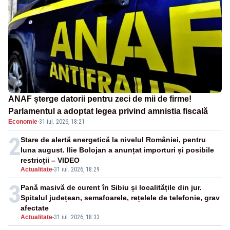
ANAF șterge datorii pentru zeci de mii de firme!
Parlamentul a adoptat legea privind amnistia fiscală
Economie
·
31 iul. 2026, 18:21
2
Stare de alertă energetică la nivelul României, pentru
luna august. Ilie Bolojan a anunțat importuri și posibile
restricții – VIDEO
Actualitate
-
31 iul. 2026, 18:29
3
Pană masivă de curent în Sibiu și localitățile din jur.
Spitalul județean, semafoarele, rețelele de telefonie, grav
afectate
Actualitate
-
31 iul. 2026, 18:33