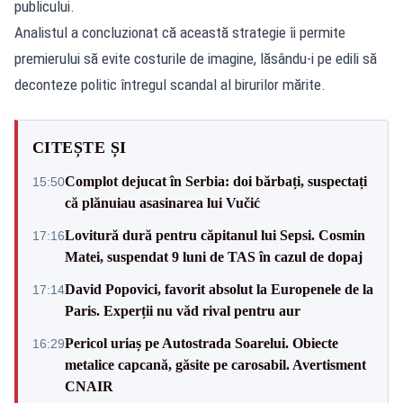
publicului.
Analistul a concluzionat că această strategie îi permite
premierului să evite costurile de imagine, lăsându-i pe edili să
deconteze politic întregul scandal al birurilor mărite.
CITEȘTE ȘI
Complot dejucat în Serbia: doi bărbați, suspectați
15:50
că plănuiau asasinarea lui Vučić
Lovitură dură pentru căpitanul lui Sepsi. Cosmin
17:16
Matei, suspendat 9 luni de TAS în cazul de dopaj
David Popovici, favorit absolut la Europenele de la
17:14
Paris. Experții nu văd rival pentru aur
Pericol uriaș pe Autostrada Soarelui. Obiecte
16:29
metalice capcană, găsite pe carosabil. Avertisment
CNAIR