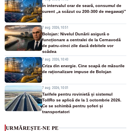
În intervalul orar de seară, consumul de
curent „a scăzut cu 200-300 de megawați”
7 aug. 2026, 10:51
Bolojan: Nivelul Dunării asigură o
funcționare a centralei de la Cernavodă
de patru-cinci zile dacă debitele vor
scădea
7 aug. 2026, 10:43
Criza din energie. Cine scapă de măsurile
de raționalizare impuse de Bolojan
7 aug. 2026, 10:01
Tarifele pentru rovinietă și sistemul
TollRo se aplică de la 1 octombrie 2026.
Ce se schimbă pentru șoferi și
transportatori
URMĂREȘTE-NE PE