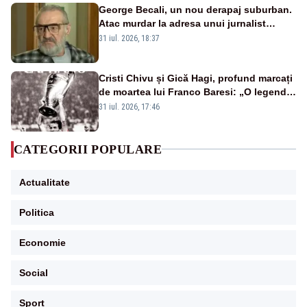
George Becali, un nou derapaj suburban.
Atac murdar la adresa unui jurnalist
sportiv – AUDIO
31 iul. 2026, 18:37
Cristi Chivu și Gică Hagi, profund marcați
de moartea lui Franco Baresi: „O legendă
a fotbalului mondial”
31 iul. 2026, 17:46
CATEGORII POPULARE
Actualitate
Politica
Economie
Social
Sport