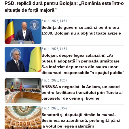
PSD, replică dură pentru Bolojan: „România este într-o
situație de forță majoră”
7 aug. 2026, 14:51
Ședința de guvern se amână pentru ora
15:00. Bolojan nu a obținut toate avizele
7 aug. 2026, 11:51
Bolojan, despre legea salarizării: „Ar
putea fi adoptată în perioada următoare.
S-a întârziat depunerea din cauza unor
discursuri iresponsabile în spaţiul public”
7 aug. 2026, 10:57
ANSVSA a negociat, la Ankara, un acord
pentru facilitarea tranzitului prin Turcia al
carcaselor de ovine și bovine
7 aug. 2026, 09:49
Senatorii și deputații rămân la muncă.
Sesiunea extraordinară, prelungită până
la votul pe legea salarizării