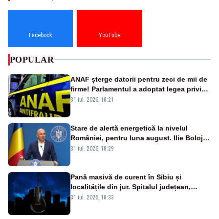
Facebook
YouTube
POPULAR
ANAF șterge datorii pentru zeci de mii de
firme! Parlamentul a adoptat legea privind
amnistia fiscală
31 iul. 2026, 18:21
Stare de alertă energetică la nivelul
României, pentru luna august. Ilie Bolojan
a anunțat importuri și posibile restricții –
31 iul. 2026, 18:29
VIDEO
Pană masivă de curent în Sibiu și
localitățile din jur. Spitalul județean,
semafoarele, rețelele de telefonie, grav
31 iul. 2026, 18:33
afectate