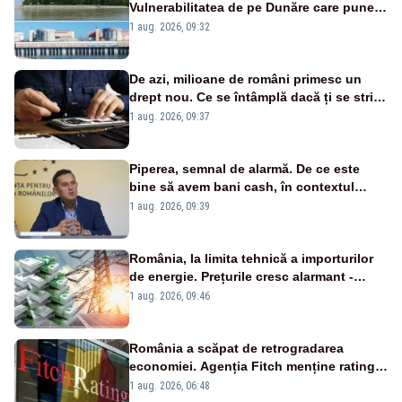
Vulnerabilitatea de pe Dunăre care pune
în pericol Centrala Cernavodă era
1 aug. 2026, 09:32
cunoscută de pe vremea lui Ceaușescu
De azi, milioane de români primesc un
drept nou. Ce se întâmplă dacă ți se strică
un produs
1 aug. 2026, 09:37
Piperea, semnal de alarmă. De ce este
bine să avem bani cash, în contextul
alertei energetice?
1 aug. 2026, 09:39
România, la limita tehnică a importurilor
de energie. Prețurile cresc alarmant -
Analiză Realitatea Plus
1 aug. 2026, 09:46
România a scăpat de retrogradarea
economiei. Agenția Fitch menține ratingul
„BBB-” cu perspectivă negativă
1 aug. 2026, 06:48