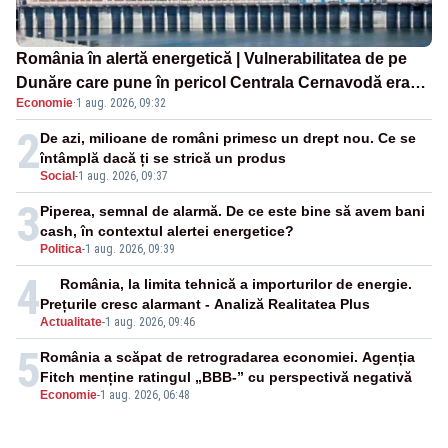
România în alertă energetică | Vulnerabilitatea de pe
Dunăre care pune în pericol Centrala Cernavodă era
Economie
·
1 aug. 2026, 09:32
cunoscută de pe vremea lui Ceaușescu
2
De azi, milioane de români primesc un drept nou. Ce se
întâmplă dacă ți se strică un produs
Social
-
1 aug. 2026, 09:37
3
Piperea, semnal de alarmă. De ce este bine să avem bani
cash, în contextul alertei energetice?
Politica
-
1 aug. 2026, 09:39
4
România, la limita tehnică a importurilor de energie.
Prețurile cresc alarmant - Analiză Realitatea Plus
Actualitate
-
1 aug. 2026, 09:46
5
România a scăpat de retrogradarea economiei. Agenția
Fitch menține ratingul „BBB-” cu perspectivă negativă
Economie
-
1 aug. 2026, 06:48