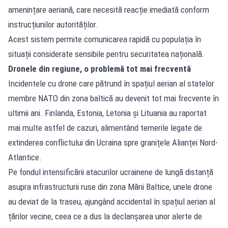
amenințare aeriană, care necesită reacție imediată conform
instrucțiunilor autorităților.
Acest sistem permite comunicarea rapidă cu populația în
situații considerate sensibile pentru securitatea națională.
Dronele din regiune, o problemă tot mai frecventă
Incidentele cu drone care pătrund în spațiul aerian al statelor
membre NATO din zona baltică au devenit tot mai frecvente în
ultimii ani. Finlanda, Estonia, Letonia și Lituania au raportat
mai multe astfel de cazuri, alimentând temerile legate de
extinderea conflictului din Ucraina spre granițele Alianței Nord-
Atlantice.
Pe fondul intensificării atacurilor ucrainene de lungă distanță
asupra infrastructurii ruse din zona Mării Baltice, unele drone
au deviat de la traseu, ajungând accidental în spațiul aerian al
țărilor vecine, ceea ce a dus la declanșarea unor alerte de