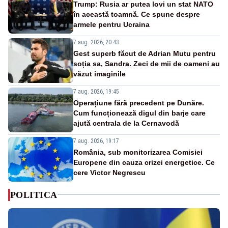
Trump: Rusia ar putea lovi un stat NATO
în această toamnă. Ce spune despre
armele pentru Ucraina
7 aug. 2026, 20:43
Gest superb făcut de Adrian Mutu pentru
soția sa, Sandra. Zeci de mii de oameni au
văzut imaginile
7 aug. 2026, 19:45
Operațiune fără precedent pe Dunăre.
Cum funcționează digul din barje care
ajută centrala de la Cernavodă
7 aug. 2026, 19:17
România, sub monitorizarea Comisiei
Europene din cauza crizei energetice. Ce
cere Victor Negrescu
POLITICA