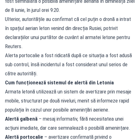
fost semnalată o posibilă amenințare aeriană în dimineața zilei
de 8 iunie, în jurul orei 9:20.
Ulterior, autoritățile au confirmat că cel puțin o dronă a intrat
în spațiul aerian leton venind din direcția Rusiei, potrivit
declarațiilor unui purtător de cuvânt al armatei letone pentru
Reuters.
Alerta portocalie a fost ridicată după ce situația a fost adusă
sub control, însă incidentul a fost considerat unul serios de
către autorități.
Cum funcționează sistemul de alertă din Letonia
Armata letonă utilizează un sistem de avertizare prin mesaje
mobile, structurat pe două niveluri, menit să informeze rapid
populația în cazul unor posibile amenințări aeriene.
Alertă galbenă
– mesaj informativ, fără necesitatea unei
acțiuni imediate, dar care semnalează o posibilă amenințare.
Alertă portocalie
– avertizare confirmată privind o