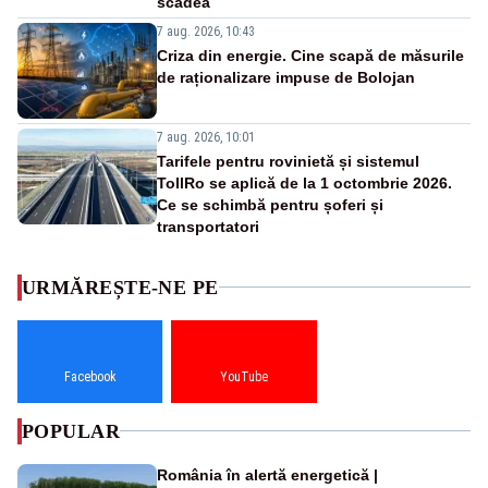
scădea
7 aug. 2026, 10:43
Criza din energie. Cine scapă de măsurile
de raționalizare impuse de Bolojan
7 aug. 2026, 10:01
Tarifele pentru rovinietă și sistemul
TollRo se aplică de la 1 octombrie 2026.
Ce se schimbă pentru șoferi și
transportatori
URMĂREȘTE-NE PE
Facebook
YouTube
POPULAR
România în alertă energetică |