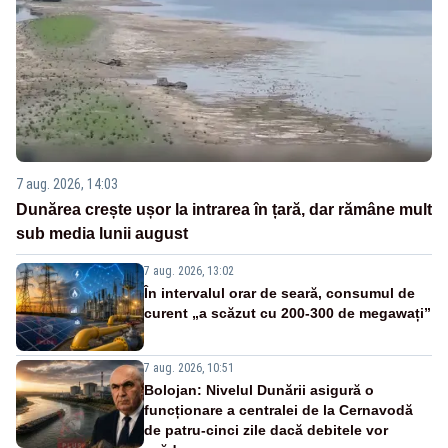
7 aug. 2026, 14:03
Dunărea crește ușor la intrarea în țară, dar rămâne mult
sub media lunii august
7 aug. 2026, 13:02
În intervalul orar de seară, consumul de
curent „a scăzut cu 200-300 de megawați”
7 aug. 2026, 10:51
Bolojan: Nivelul Dunării asigură o
funcționare a centralei de la Cernavodă
de patru-cinci zile dacă debitele vor