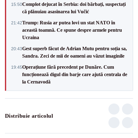
Complot dejucat în Serbia: doi bărbați, suspectați
15:50
că plănuiau asasinarea lui Vučić
Trump: Rusia ar putea lovi un stat NATO în
21:42
această toamnă. Ce spune despre armele pentru
Ucraina
Gest superb făcut de Adrian Mutu pentru soția sa,
20:43
Sandra. Zeci de mii de oameni au văzut imaginile
Operațiune fără precedent pe Dunăre. Cum
19:45
funcționează digul din barje care ajută centrala de
la Cernavodă
Distribuie articolul