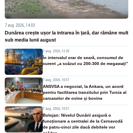
7 aug. 2026, 14:03
Dunărea crește ușor la intrarea în țară, dar rămâne mult
sub media lunii august
7 aug. 2026, 13:02
În intervalul orar de seară, consumul de
curent „a scăzut cu 200-300 de megawați”
7 aug. 2026, 10:57
ANSVSA a negociat, la Ankara, un acord
pentru facilitarea tranzitului prin Turcia al
carcaselor de ovine și bovine
7 aug. 2026, 10:51
Bolojan: Nivelul Dunării asigură o
funcționare a centralei de la Cernavodă
de patru-cinci zile dacă debitele vor
scădea