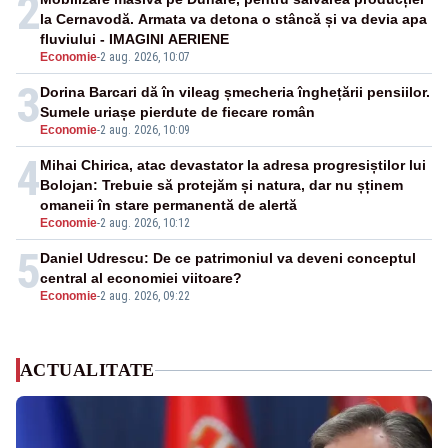
2
la Cernavodă. Armata va detona o stâncă și va devia apa
fluviului - IMAGINI AERIENE
Economie
-
2 aug. 2026, 10:07
3
Dorina Barcari dă în vileag șmecheria înghețării pensiilor.
Sumele uriașe pierdute de fiecare român
Economie
-
2 aug. 2026, 10:09
4
Mihai Chirica, atac devastator la adresa progresiștilor lui
Bolojan: Trebuie să protejăm și natura, dar nu șținem
omaneii în stare permanentă de alertă
Economie
-
2 aug. 2026, 10:12
5
Daniel Udrescu: De ce patrimoniul va deveni conceptul
central al economiei viitoare?
Economie
-
2 aug. 2026, 09:22
ACTUALITATE