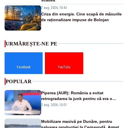
7 aug. 2026, 10:43
Criza din energie. Cine scapă de măsurile
de raționalizare impuse de Bolojan
URMĂREȘTE-NE PE
Facebook
YouTube
POPULAR
Piperea (AUR): România a evitat
retrogradarea la junk pentru că era o
catastrofă pentru bănci și fondurile de
2 aug. 2026, 10:01
pensii
Mobilizare masivă pe Dunăre, pentru
salvarea producției la Cernavodă. Armata