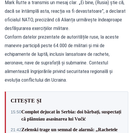
Mark Rutte a transmis un mesaj clar. „Ei bine, (Rusia) știe că,
dacă se întâmplă asta, reacția va fi devastatoare”, a declarat
oficialul NATO, precizând că Alianța urmărește îndeaproape
desfășurarea exercițiilor militare.
Conform datelor prezentate de autoritățile ruse, la aceste
manevre participă peste 64.000 de militari și mii de
echipamente de luptă, inclusiv lansatoare de rachete,
aeronave, nave de suprafață și submarine. Contextul
alimentează îngrijorările privind securitatea regională și
evoluția conflictului din Ucraina.
CITEȘTE ȘI
Complot dejucat în Serbia: doi bărbați, suspectați
15:50
că plănuiau asasinarea lui Vučić
Zelenski trage un semnal de alarmă: „Rachetele
21:42