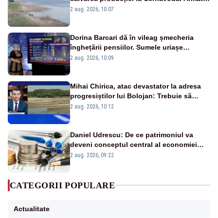
va detona o stâncă și va devia apa
2 aug. 2026, 10:07
fluviului - IMAGINI AERIENE
Dorina Barcari dă în vileag șmecheria
înghețării pensiilor. Sumele uriașe
pierdute de fiecare român
2 aug. 2026, 10:09
Mihai Chirica, atac devastator la adresa
progresiștilor lui Bolojan: Trebuie să
protejăm și natura, dar nu șținem omaneii
2 aug. 2026, 10:12
în stare permanentă de alertă
Daniel Udrescu: De ce patrimoniul va
deveni conceptul central al economiei
viitoare?
2 aug. 2026, 09:22
CATEGORII POPULARE
Actualitate