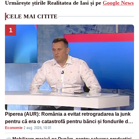
Urmărește știrile Realitatea de Iasi și pe
Google News
CELE MAI CITITE
1
Piperea (AUR): România a evitat retrogradarea la junk
pentru că era o catastrofă pentru bănci și fondurile de
Economie
·
2 aug. 2026, 10:01
pensii
Mobilizare masivă pe Dunăre, pentru salvarea producției