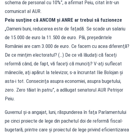
schema de personal cu 10%”, a afirmat Peiu, citat într-un
comunicat al AUR.
Peiu susţine că ANCOM şi ANRE ar trebui să fuzioneze
„Oameni buni, reducerea este de faţadă. Se scade un salariu
de 15.000 de euro la 11.500 de euro. Păi, preşedintele
României are cam 3.000 de euro. Ce facem cu acea diferenţă?
De ce minţim electoratul? (…) De ce vă lăudaţi că faceţi
reformă când, de fapt, vă faceţi că munciţi? V-aţi suflecat
mânecile, aţi apărut la televizor, s-a încruntat Ilie Bolojan şi
asta-i tot. Consecinţa asupra economiei, asupra bugetului,
zero. Zero tăiat în patru”, a adăugat senatorul AUR Petrişor
Peiu.
Guvernul şi-a angajat, luni, răspunderea în faţa Parlamentului
pe cinci proiecte de lege din pachetul doi de reformă fiscal-
bugetară, printre care şi proiectul de lege privind eficientizarea