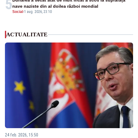
5
Dunărea a secat atât de mult încât a scos la suprafață
nave naziste din al doilea război mondial
Social
-
1 aug. 2026, 23:10
ACTUALITATE
24 feb. 2026, 15:50