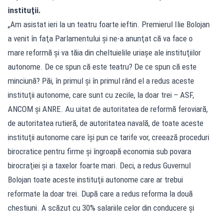
instituţii.
„Am asistat ieri la un teatru foarte ieftin. Premierul Ilie Bolojan
a venit în faţa Parlamentului şi ne-a anunţat că va face o
mare reformă şi va tăia din cheltuielile uriaşe ale instituţiilor
autonome. De ce spun că este teatru? De ce spun că este
minciună? Păi, în primul şi în primul rând el a redus aceste
instituţii autonome, care sunt cu zecile, la doar trei – ASF,
ANCOM şi ANRE. Au uitat de autoritatea de reformă feroviară,
de autoritatea rutieră, de autoritatea navală, de toate aceste
instituţii autonome care îşi pun ce tarife vor, creează proceduri
birocratice pentru firme şi îngroapă economia sub povara
birocraţiei şi a taxelor foarte mari. Deci, a redus Guvernul
Bolojan toate aceste instituţii autonome care ar trebui
reformate la doar trei. După care a redus reforma la două
chestiuni. A scăzut cu 30% salariile celor din conducere şi