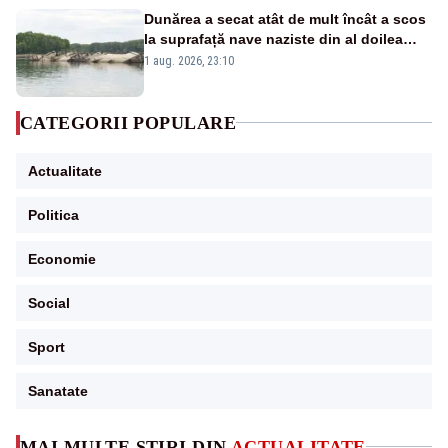
Dunărea a secat atât de mult încât a scos
la suprafață nave naziste din al doilea
război mondial
1 aug. 2026, 23:10
CATEGORII POPULARE
Actualitate
Politica
Economie
Social
Sport
Sanatate
MAI MULTE ȘTIRI DIN
ACTUALITATE