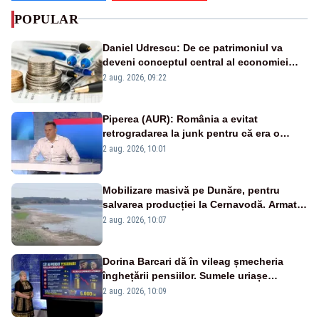
POPULAR
Daniel Udrescu: De ce patrimoniul va
deveni conceptul central al economiei
viitoare?
2 aug. 2026, 09:22
Piperea (AUR): România a evitat
retrogradarea la junk pentru că era o
catastrofă pentru bănci și fondurile de
2 aug. 2026, 10:01
pensii
Mobilizare masivă pe Dunăre, pentru
salvarea producției la Cernavodă. Armata
va detona o stâncă și va devia apa
2 aug. 2026, 10:07
fluviului - IMAGINI AERIENE
Dorina Barcari dă în vileag șmecheria
înghețării pensiilor. Sumele uriașe
pierdute de fiecare român
2 aug. 2026, 10:09