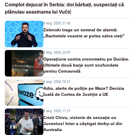
Complot dejucat în Serbia: doi bărbați, suspectați că
plănuiau asasinarea lui Vučić
8 aug. 2026, 21:42
Zelenski trage un semnal de alarmă:
„Rachetele voastre ar putea salva vieți”
8 aug. 2026, 20:07
Operațiune contra cronometru pe Dunăre.
Ultimele două barje sunt scufundate
pentru Cernavodă
8 aug. 2026, 18:31
Adio, alerte de poliție pe Waze? Decizia
luată de Curtea de Justiție a UE
8 aug. 2026, 17:31
Cristi Chivu, victorie de senzație cu
Juventus! Inter a câștigat derby-ul din
Australia