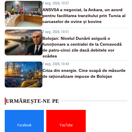
7 aug. 2026, 10:57
ANSVSA a negociat, la Ankara, un acord
pentru facilitarea tranzitului prin Turcia al
carcaselor de ovine și bovine
7 aug. 2026, 10:51
Bolojan: Nivelul Dunării asigură o
funcționare a centralei de la Cernavodă
de patru-cinci zile dacă debitele vor
scădea
7 aug. 2026, 10:43
Criza din energie. Cine scapă de măsurile
de raționalizare impuse de Bolojan
URMĂREȘTE-NE PE
Facebook
YouTube