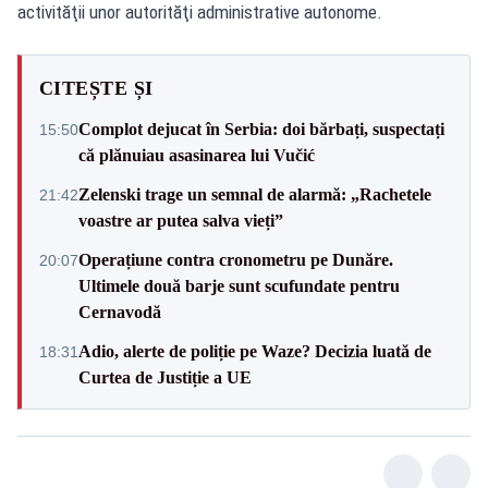
activităţii unor autorităţi administrative autonome.
CITEȘTE ȘI
Complot dejucat în Serbia: doi bărbați, suspectați
15:50
că plănuiau asasinarea lui Vučić
Zelenski trage un semnal de alarmă: „Rachetele
21:42
voastre ar putea salva vieți”
Operațiune contra cronometru pe Dunăre.
20:07
Ultimele două barje sunt scufundate pentru
Cernavodă
Adio, alerte de poliție pe Waze? Decizia luată de
18:31
Curtea de Justiție a UE