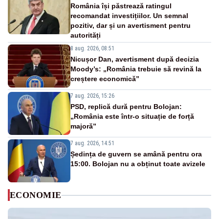
România își păstrează ratingul
recomandat investițiilor. Un semnal
pozitiv, dar și un avertisment pentru
autorități
8 aug. 2026, 08:51
Nicușor Dan, avertisment după decizia
Moody’s: „România trebuie să revină la
creștere economică”
7 aug. 2026, 15:26
PSD, replică dură pentru Bolojan:
„România este într-o situație de forță
majoră”
7 aug. 2026, 14:51
Ședința de guvern se amână pentru ora
15:00. Bolojan nu a obținut toate avizele
ECONOMIE