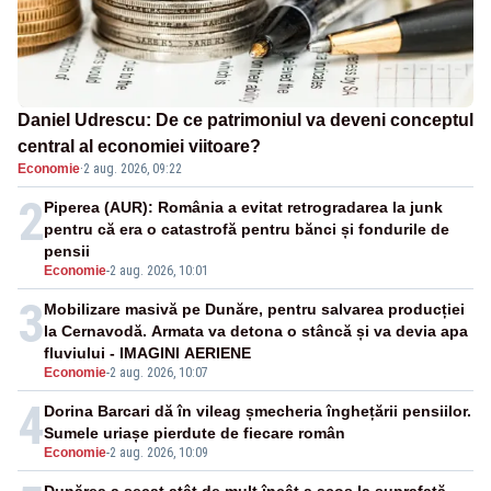
Daniel Udrescu: De ce patrimoniul va deveni conceptul
central al economiei viitoare?
Economie
·
2 aug. 2026, 09:22
2
Piperea (AUR): România a evitat retrogradarea la junk
pentru că era o catastrofă pentru bănci și fondurile de
pensii
Economie
-
2 aug. 2026, 10:01
3
Mobilizare masivă pe Dunăre, pentru salvarea producției
la Cernavodă. Armata va detona o stâncă și va devia apa
fluviului - IMAGINI AERIENE
Economie
-
2 aug. 2026, 10:07
4
Dorina Barcari dă în vileag șmecheria înghețării pensiilor.
Sumele uriașe pierdute de fiecare român
Economie
-
2 aug. 2026, 10:09