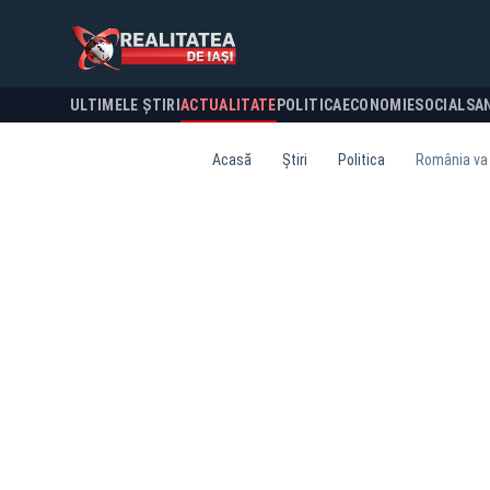
ULTIMELE ȘTIRI
ACTUALITATE
POLITICA
ECONOMIE
SOCIAL
SA
Acasă
Știri
Politica
România va g