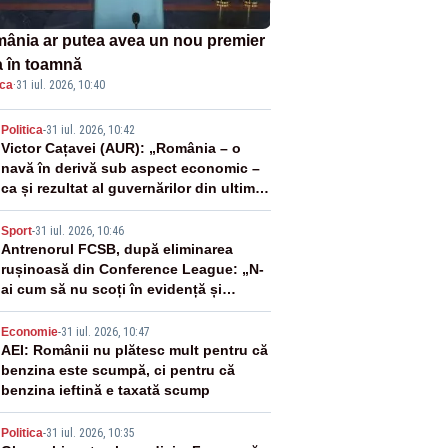
ânia ar putea avea un nou premier
a în toamnă
ica
·
31 iul. 2026, 10:40
2
Politica
-
31 iul. 2026, 10:42
Victor Cațavei (AUR): „România – o
navă în derivă sub aspect economic –
ca și rezultat al guvernărilor din ultimii
36 de ani”
3
Sport
-
31 iul. 2026, 10:46
Antrenorul FCSB, după eliminarea
rușinoasă din Conference League: „N-
ai cum să nu scoți în evidență și
lucrurile bune”
4
Economie
-
31 iul. 2026, 10:47
AEI: Românii nu plătesc mult pentru că
benzina este scumpă, ci pentru că
benzina ieftină e taxată scump
Politica
-
31 iul. 2026, 10:35