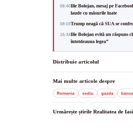
Ilie Bolojan, mesaj pe Facebook
08:40
laude cu măsurile luate
Trump neagă că SUA se confru
08:03
Ilie Bolojan evită un răspuns c
16:34
întotdeauna legea”
Distribuie articolul
Mai multe articole despre
Romania
sediu
gazda
banca
Urmărește știrile Realitatea de Iasi