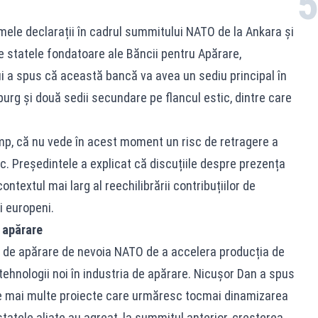
mele declarații în cadrul summitului NATO de la Ankara și
e statele fondatoare ale Băncii pentru Apărare,
lui a spus că această bancă va avea un sediu principal în
rg și două sedii secundare pe flancul estic, dintre care
imp, că nu vede în acest moment un risc de retragere a
c. Președintele a explicat că discuțiile despre prezența
ontextul mai larg al reechilibrării contribuțiilor de
ii europeni.
e apărare
ii de apărare de nevoia NATO de a accelera producția de
tehnologii noi în industria de apărare. Nicușor Dan a spus
te mai multe proiecte care urmăresc tocmai dinamizarea
atele aliate au agreat, la summitul anterior, creșterea