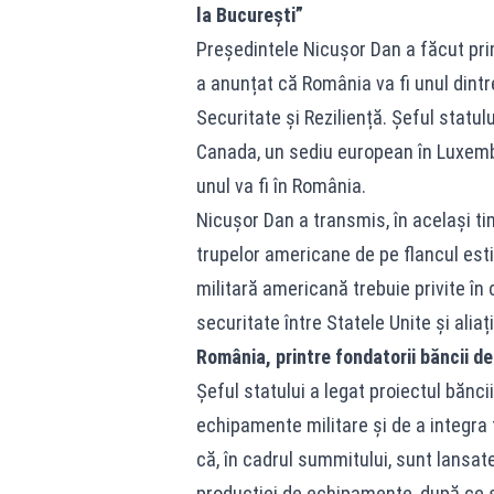
la București”
Președintele Nicușor Dan a făcut pri
a anunțat că România va fi unul dintr
Securitate și Reziliență. Șeful statu
Canada, un sediu european în Luxembu
unul va fi în România.
Nicușor Dan a transmis, în același t
trupelor americane de pe flancul esti
militară americană trebuie privite în c
securitate între Statele Unite și aliaț
România, printre fondatorii băncii d
Șeful statului a legat proiectul bănc
echipamente militare și de a integra 
că, în cadrul summitului, sunt lansa
producției de echipamente, după ce st