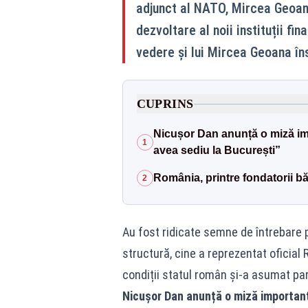
adjunct al NATO, Mircea Geoană
dezvoltare al noii instituții fi
vedere și lui Mircea Geoana în
CUPRINS
Nicușor Dan anunță o miză i
1
avea sediu la București”
România, printre fondatorii bă
2
Au fost ridicate semne de întrebare 
structură, cine a reprezentat oficial 
condiții statul român și-a asumat par
Nicușor Dan anunță o miză importan