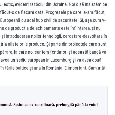
l estic, evident războiul din Ucraina. Noi o să insistăm pe
ăcut-o de fiecare dată. Progresele pe care le-am făcut,
Europeană cu acel hub civil de securitate. Și, așa cum v-
e de producție de echipamente este înființarea, și nu
i introducerea noilor tehnologii, cercetare-dezvoltare în
ria aliatelor le produce. Și parte din proiectele care sunt
părare, la care noi suntem fondatori și această bancă va
a avea un sediu european în Luxemburg și va avea două
în țările baltice și una în România. E important. Cam atât
 muncă. Sesiunea extraordinară, prelungită până la votul