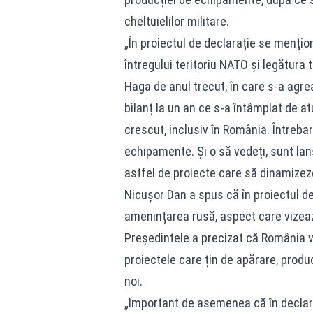
cheltuielilor militare.
„În proiectul de declarație se mențio
întregului teritoriu NATO și legătura
Haga de anul trecut, în care s-a agreat
bilanț la un an ce s-a întâmplat de at
crescut, inclusiv în România. Întreb
echipamente. Și o să vedeți, sunt la
astfel de proiecte care să dinamize
Nicușor Dan a spus că în proiectul d
amenințarea rusă, aspect care vizează
Președintele a precizat că România v
proiectele care țin de apărare, produ
noi.
„Important de asemenea că în declara