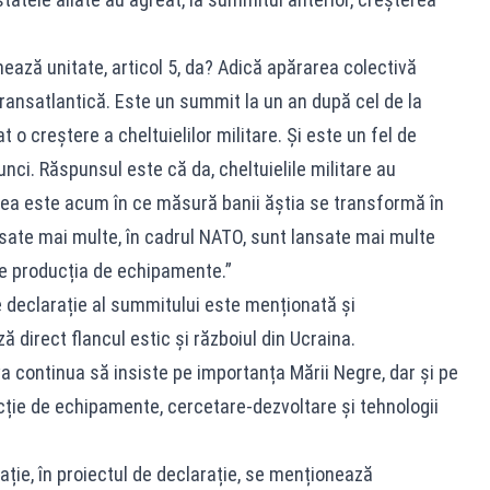
nează unitate, articol 5, da? Adică apărarea colectivă
 transatlantică. Este un summit la un an după cel de la
 o creștere a cheltuielilor militare. Și este un fel de
unci. Răspunsul este că da, cheltuielile militare au
area este acum în ce măsură banii ăștia se transformă în
nsate mai multe, în cadrul NATO, sunt lansate mai multe
ze producția de echipamente.”
e declarație al summitului este menționată și
 direct flancul estic și războiul din Ucraina.
a continua să insiste pe importanța Mării Negre, dar și pe
cție de echipamente, cercetare-dezvoltare și tehnologii
ție, în proiectul de declarație, se menționează