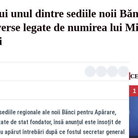
 unul dintre sediile noii Băn
erse legate de numirea lui M
i
CE
1
ediile regionale ale noii Bănci pentru Apărare,
tate de stat fondator, însă anunțul este însoțit de
au apărut întrebări după ce fostul secretar general