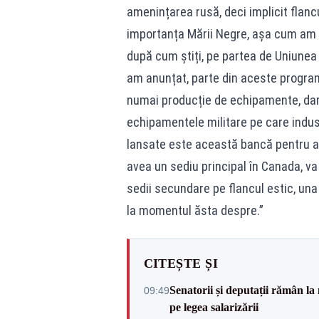
amenințarea rusă, deci implicit flancu
importanța Mării Negre, așa cum am f
după cum știți, pe partea de Uniunea 
am anunțat, parte din aceste program
numai producție de echipamente, dar ș
echipamentele militare pe care indust
lansate este această bancă pentru a
avea un sediu principal în Canada, v
sedii secundare pe flancul estic, una 
la momentul ăsta despre.”
CITEȘTE ȘI
Senatorii și deputații rămân la
09:49
pe legea salarizării