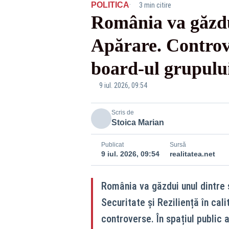
·
POLITICA
3 min citire
România va găzdui
Apărare. Controv
board-ul grupulu
9 iul. 2026, 09:54
Scris de
Stoica Marian
Publicat
Sursă
9 iul. 2026, 09:54
realitatea.net
România va găzdui unul dintre s
Securitate și Reziliență în cali
controverse. În spațiul public 