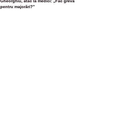
5
Gheorghiu, atac la medici: „Fac grevă
pentru majorări?”