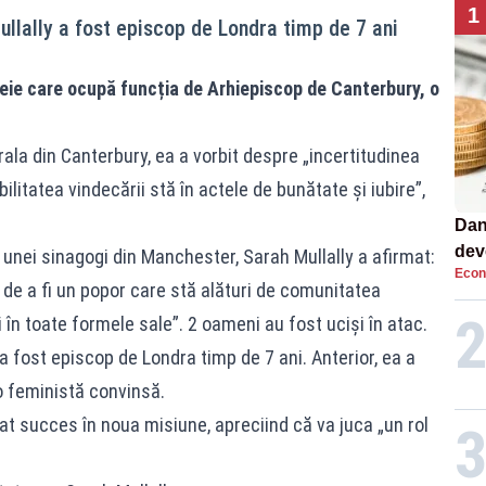
1
ullally a fost episcop de Londra timp de 7 ani
eie care ocupă funcția de Arhiepiscop de Canterbury, o
drala din Canterbury, ea a vorbit despre „incertitudinea
ilitatea vindecării stă în actele de bunătate și iubire”,
Dan
dev
unei sinagogi din Manchester, Sarah Mullally a afirmat:
Econ
viit
de a fi un popor care stă alături de comunitatea
în toate formele sale”. 2 oameni au fost uciși în atac.
 a fost episcop de Londra timp de 7 ani. Anterior, ea a
o feministă convinsă.
rat succes în noua misiune, apreciind că va juca „un rol