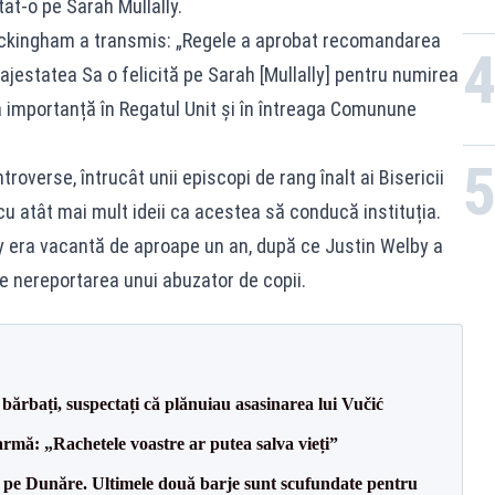
tat-o pe Sarah Mullally.
Buckingham a transmis: „Regele a aprobat recomandarea
jestatea Sa o felicită pe Sarah [Mullally] pentru numirea
 importanță în Regatul Unit și în întreaga Comunune
roverse, întrucât unii episcopi de rang înalt ai Bisericii
cu atât mai mult ideii ca acestea să conducă instituția.
y era vacantă de aproape un an, după ce Justin Welby a
de nereportarea unui abuzator de copii.
bărbați, suspectați că plănuiau asasinarea lui Vučić
rmă: „Rachetele voastre ar putea salva vieți”
pe Dunăre. Ultimele două barje sunt scufundate pentru