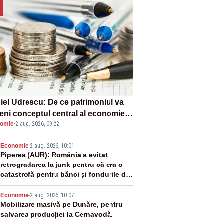
iel Udrescu: De ce patrimoniul va
eni conceptul central al economiei
omie
·
2 aug. 2026, 09:22
oare?
2
Economie
-
2 aug. 2026, 10:01
Piperea (AUR): România a evitat
retrogradarea la junk pentru că era o
catastrofă pentru bănci și fondurile de
pensii
3
Economie
-
2 aug. 2026, 10:07
Mobilizare masivă pe Dunăre, pentru
salvarea producției la Cernavodă.