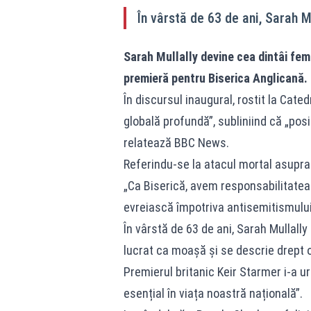
În vârstă de 63 de ani, Sarah M
Sarah Mullally devine cea dintâi fem
premieră pentru Biserica Anglicană.
În discursul inaugural, rostit la Cate
globală profundă”, subliniind că „posib
relatează BBC News.
Referindu-se la atacul mortal asupra 
„Ca Biserică, avem responsabilitatea 
evreiască împotriva antisemitismului 
În vârstă de 63 de ani, Sarah Mullally
lucrat ca moașă și se descrie drept 
Premierul britanic Keir Starmer i-a u
esențial în viața noastră națională”.