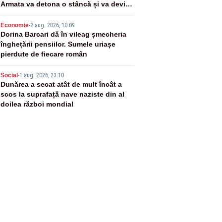
Armata va detona o stâncă și va devia
apa fluviului - IMAGINI AERIENE
4
Economie
-
2 aug. 2026, 10:09
Dorina Barcari dă în vileag șmecheria
înghețării pensiilor. Sumele uriașe
pierdute de fiecare român
5
Social
-
1 aug. 2026, 23:10
Dunărea a secat atât de mult încât a
scos la suprafață nave naziste din al
doilea război mondial