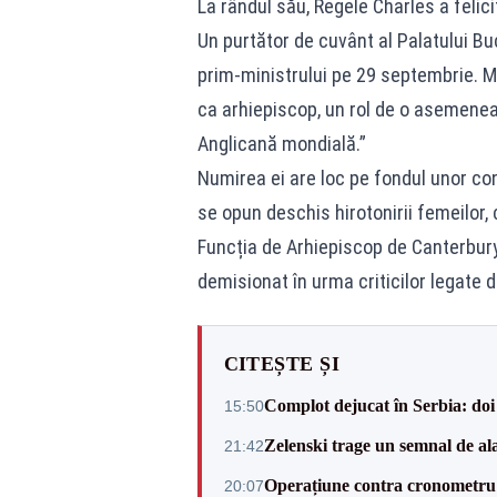
La rândul său, Regele Charles a felici
Un purtător de cuvânt al Palatului 
prim-ministrului pe 29 septembrie. Ma
ca arhiepiscop, un rol de o asemenea
Anglicană mondială.”
Numirea ei are loc pe fondul unor cont
se opun deschis hirotonirii femeilor, 
Funcția de Arhiepiscop de Canterbur
demisionat în urma criticilor legate 
CITEȘTE ȘI
Complot dejucat în Serbia: doi 
15:50
Zelenski trage un semnal de ala
21:42
Operațiune contra cronometru 
20:07