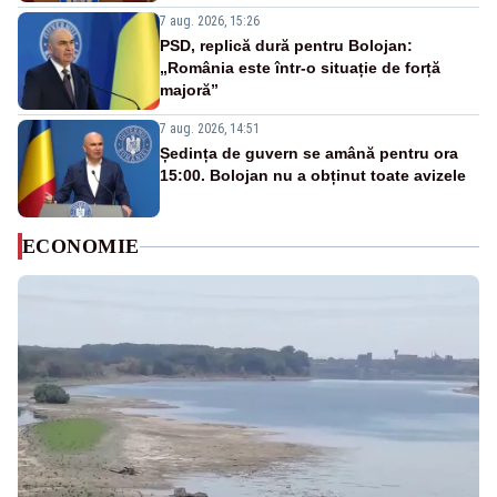
7 aug. 2026, 15:26
PSD, replică dură pentru Bolojan:
„România este într-o situație de forță
majoră”
7 aug. 2026, 14:51
Ședința de guvern se amână pentru ora
15:00. Bolojan nu a obținut toate avizele
ECONOMIE