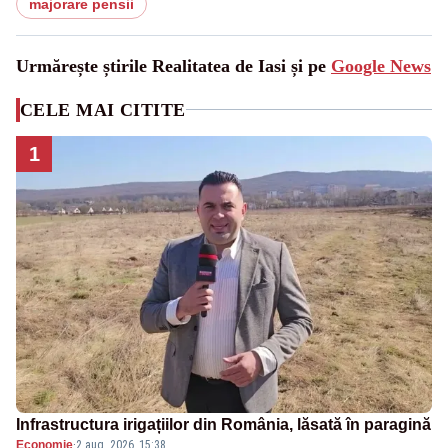
majorare pensii
Urmărește știrile Realitatea de Iasi și pe
Google News
CELE MAI CITITE
1
Infrastructura irigațiilor din România, lăsată în paragină
Economie
·
2 aug. 2026, 15:38