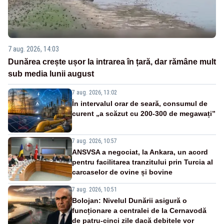
7 aug. 2026, 14:03
Dunărea crește ușor la intrarea în țară, dar rămâne mult
sub media lunii august
7 aug. 2026, 13:02
În intervalul orar de seară, consumul de
curent „a scăzut cu 200-300 de megawați”
7 aug. 2026, 10:57
ANSVSA a negociat, la Ankara, un acord
pentru facilitarea tranzitului prin Turcia al
carcaselor de ovine și bovine
7 aug. 2026, 10:51
Bolojan: Nivelul Dunării asigură o
funcționare a centralei de la Cernavodă
de patru-cinci zile dacă debitele vor