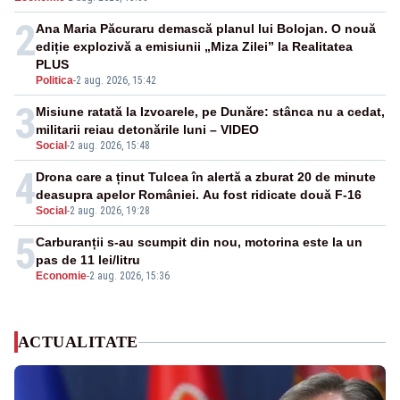
2
Ana Maria Păcuraru demască planul lui Bolojan. O nouă
ediție explozivă a emisiunii „Miza Zilei” la Realitatea
PLUS
Politica
-
2 aug. 2026, 15:42
3
Misiune ratată la Izvoarele, pe Dunăre: stânca nu a cedat,
militarii reiau detonările luni – VIDEO
Social
-
2 aug. 2026, 15:48
4
Drona care a ținut Tulcea în alertă a zburat 20 de minute
deasupra apelor României. Au fost ridicate două F-16
Social
-
2 aug. 2026, 19:28
5
Carburanții s-au scumpit din nou, motorina este la un
pas de 11 lei/litru
Economie
-
2 aug. 2026, 15:36
ACTUALITATE