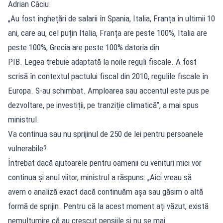
Adrian Câciu.
„Au fost înghețări de salarii în Spania, Italia, Franța în ultimii 10
ani, care au, cel puțin Italia, Franța are peste 100%, Italia are
peste 100%, Grecia are peste 100% datoria din
PIB. Legea trebuie adaptată la noile reguli fiscale. A fost
scrisă în contextul pactului fiscal din 2010, regulile fiscale în
Europa. S-au schimbat. Amploarea sau accentul este pus pe
dezvoltare, pe investiții, pe tranziție climatică”, a mai spus
ministrul.
Va continua sau nu sprijinul de 250 de lei pentru persoanele
vulnerabile?
Întrebat dacă ajutoarele pentru oamenii cu venituri mici vor
continua și anul viitor, ministrul a răspuns: „Aici vreau să
avem o analiză exact dacă continuăm așa sau găsim o altă
formă de sprijin. Pentru că la acest moment ați văzut, există
nemulțumire că au crescut pensiile și nu se mai