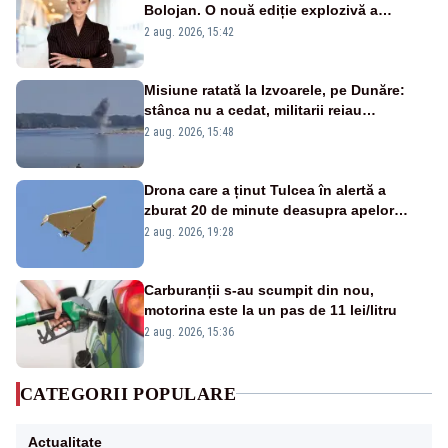
Bolojan. O nouă ediție explozivă a
emisiunii „Miza Zilei” la Realitatea PLUS
2 aug. 2026, 15:42
Misiune ratată la Izvoarele, pe Dunăre:
stânca nu a cedat, militarii reiau
detonările luni – VIDEO
2 aug. 2026, 15:48
Drona care a ținut Tulcea în alertă a
zburat 20 de minute deasupra apelor
României. Au fost ridicate două F-16
2 aug. 2026, 19:28
Carburanții s-au scumpit din nou,
motorina este la un pas de 11 lei/litru
2 aug. 2026, 15:36
CATEGORII POPULARE
Actualitate