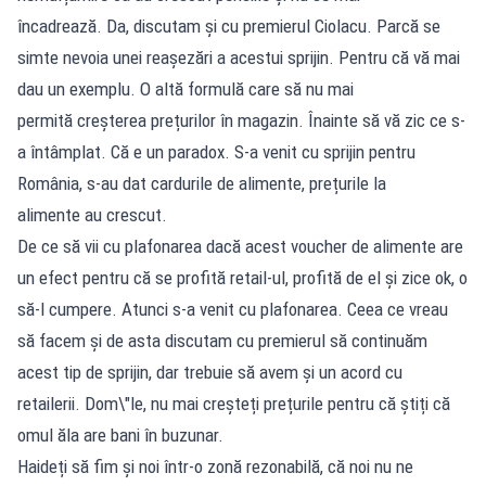
încadrează. Da, discutam și cu premierul Ciolacu. Parcă se
simte nevoia unei reașezări a acestui sprijin. Pentru că vă mai
dau un exemplu. O altă formulă care să nu mai
permită creșterea prețurilor în magazin. Înainte să vă zic ce s-
a întâmplat. Că e un paradox. S-a venit cu sprijin pentru
România, s-au dat cardurile de alimente, prețurile la
alimente au crescut.
De ce să vii cu plafonarea dacă acest voucher de alimente are
un efect pentru că se profită retail-ul, profită de el și zice ok, o
să-l cumpere. Atunci s-a venit cu plafonarea. Ceea ce vreau
să facem și de asta discutam cu premierul să continuăm
acest tip de sprijin, dar trebuie să avem și un acord cu
retailerii. Dom\"le, nu mai creșteți prețurile pentru că știți că
omul ăla are bani în buzunar.
Haideți să fim și noi într-o zonă rezonabilă, că noi nu ne