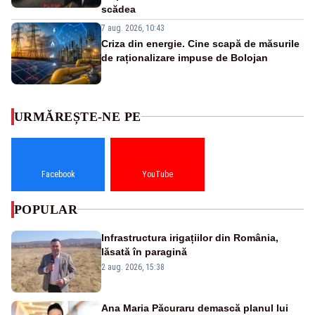
scădea
7 aug. 2026, 10:43
Criza din energie. Cine scapă de măsurile
de raționalizare impuse de Bolojan
URMĂREȘTE-NE PE
Facebook
YouTube
POPULAR
Infrastructura irigațiilor din România,
lăsată în paragină
2 aug. 2026, 15:38
Ana Maria Păcuraru demască planul lui