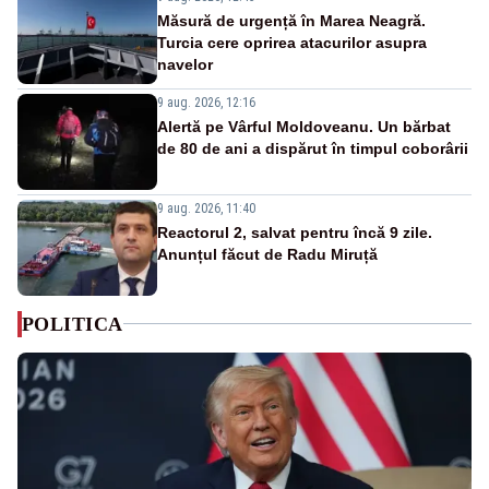
Măsură de urgență în Marea Neagră.
Turcia cere oprirea atacurilor asupra
navelor
9 aug. 2026, 12:16
Alertă pe Vârful Moldoveanu. Un bărbat
de 80 de ani a dispărut în timpul coborârii
9 aug. 2026, 11:40
Reactorul 2, salvat pentru încă 9 zile.
Anunțul făcut de Radu Miruță
POLITICA