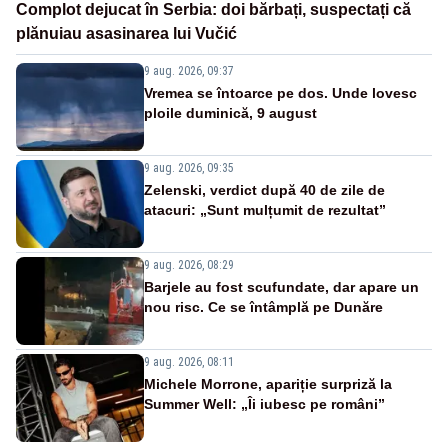
Complot dejucat în Serbia: doi bărbați, suspectați că
plănuiau asasinarea lui Vučić
9 aug. 2026, 09:37
Vremea se întoarce pe dos. Unde lovesc
ploile duminică, 9 august
9 aug. 2026, 09:35
Zelenski, verdict după 40 de zile de
atacuri: „Sunt mulțumit de rezultat”
9 aug. 2026, 08:29
Barjele au fost scufundate, dar apare un
nou risc. Ce se întâmplă pe Dunăre
9 aug. 2026, 08:11
Michele Morrone, apariție surpriză la
Summer Well: „Îi iubesc pe români”