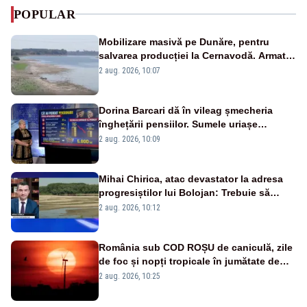
POPULAR
Mobilizare masivă pe Dunăre, pentru
salvarea producției la Cernavodă. Armata
va detona o stâncă și va devia apa
2 aug. 2026, 10:07
fluviului - IMAGINI AERIENE
Dorina Barcari dă în vileag șmecheria
înghețării pensiilor. Sumele uriașe
pierdute de fiecare român
2 aug. 2026, 10:09
Mihai Chirica, atac devastator la adresa
progresiștilor lui Bolojan: Trebuie să
protejăm și natura, dar nu șținem omaneii
2 aug. 2026, 10:12
în stare permanentă de alertă
România sub COD ROȘU de caniculă, zile
de foc și nopți tropicale în jumătate de
țară
2 aug. 2026, 10:25