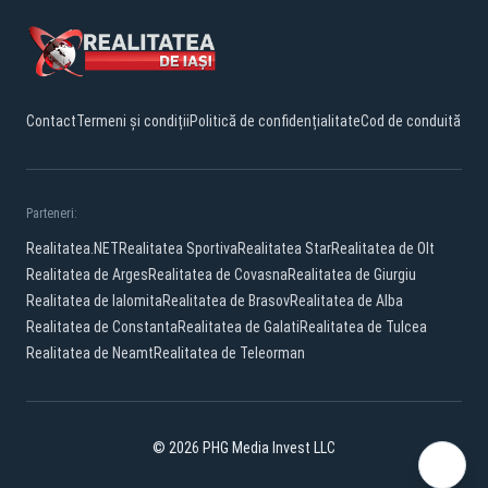
Contact
Termeni și condiții
Politică de confidențialitate
Cod de conduită
Parteneri:
Realitatea.NET
Realitatea Sportiva
Realitatea Star
Realitatea de Olt
Realitatea de Arges
Realitatea de Covasna
Realitatea de Giurgiu
Realitatea de Ialomita
Realitatea de Brasov
Realitatea de Alba
Realitatea de Constanta
Realitatea de Galati
Realitatea de Tulcea
Realitatea de Neamt
Realitatea de Teleorman
© 2026 PHG Media Invest LLC
Facebook
YouTube