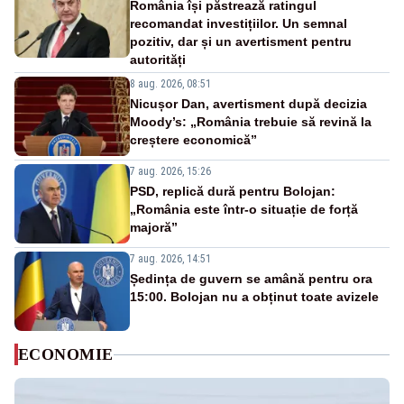
România își păstrează ratingul
recomandat investițiilor. Un semnal
pozitiv, dar și un avertisment pentru
autorități
8 aug. 2026, 08:51
Nicușor Dan, avertisment după decizia
Moody’s: „România trebuie să revină la
creștere economică”
7 aug. 2026, 15:26
PSD, replică dură pentru Bolojan:
„România este într-o situație de forță
majoră”
7 aug. 2026, 14:51
Ședința de guvern se amână pentru ora
15:00. Bolojan nu a obținut toate avizele
ECONOMIE