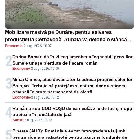
Mobilizare masivă pe Dunăre, pentru salvarea
producției la Cernavodă. Armata va detona o stâncă și
Economie
·
2 aug. 2026, 10:07
va devia apa fluviului - IMAGINI AERIENE
2
Dorina Barcari dă în vileag șmecheria înghețării pensiilor.
Sumele uriașe pierdute de fiecare român
Economie
-
2 aug. 2026, 10:09
3
Mihai Chirica, atac devastator la adresa progresiștilor lui
Bolojan: Trebuie să protejăm și natura, dar nu șținem
omaneii în stare permanentă de alertă
Economie
-
2 aug. 2026, 10:12
4
România sub COD ROȘU de caniculă, zile de foc și nopți
tropicale în jumătate de țară
Social
-
2 aug. 2026, 10:25
5
Piperea (AUR): România a evitat retrogradarea la junk
pentru că era o catastrofă pentru bănci și fondurile de