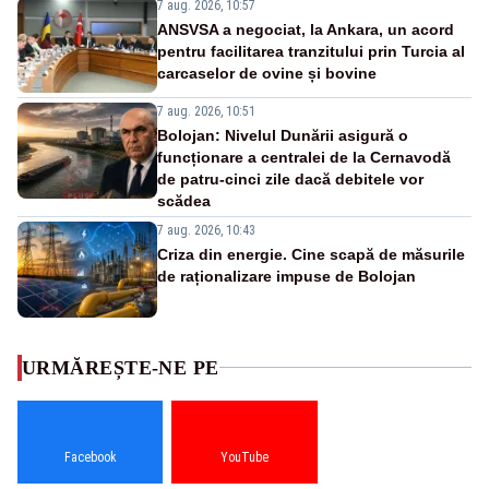
7 aug. 2026, 10:57
ANSVSA a negociat, la Ankara, un acord
pentru facilitarea tranzitului prin Turcia al
carcaselor de ovine și bovine
7 aug. 2026, 10:51
Bolojan: Nivelul Dunării asigură o
funcționare a centralei de la Cernavodă
de patru-cinci zile dacă debitele vor
scădea
7 aug. 2026, 10:43
Criza din energie. Cine scapă de măsurile
de raționalizare impuse de Bolojan
URMĂREȘTE-NE PE
Facebook
YouTube