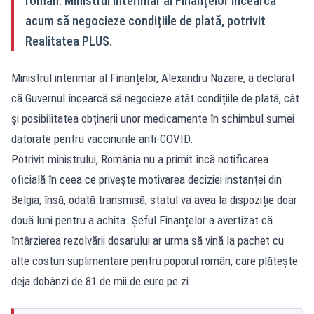
român. Ministrul interimar al Finanțelor încearcă
acum să negocieze condițiile de plată, potrivit
Realitatea PLUS.
Ministrul interimar al Finanțelor, Alexandru Nazare, a declarat
că Guvernul încearcă să negocieze atât condițiile de plată, cât
și posibilitatea obținerii unor medicamente în schimbul sumei
datorate pentru vaccinurile anti-COVID.
Potrivit ministrului, România nu a primit încă notificarea
oficială în ceea ce privește motivarea deciziei instanței din
Belgia, însă, odată transmisă, statul va avea la dispoziție doar
două luni pentru a achita. Șeful Finanțelor a avertizat că
întârzierea rezolvării dosarului ar urma să vină la pachet cu
alte costuri suplimentare pentru poporul român, care plătește
deja dobânzi de 81 de mii de euro pe zi.