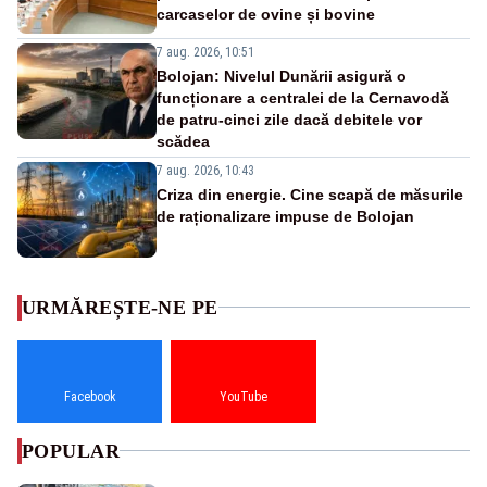
carcaselor de ovine și bovine
7 aug. 2026, 10:51
Bolojan: Nivelul Dunării asigură o
funcționare a centralei de la Cernavodă
de patru-cinci zile dacă debitele vor
scădea
7 aug. 2026, 10:43
Criza din energie. Cine scapă de măsurile
de raționalizare impuse de Bolojan
URMĂREȘTE-NE PE
Facebook
YouTube
POPULAR