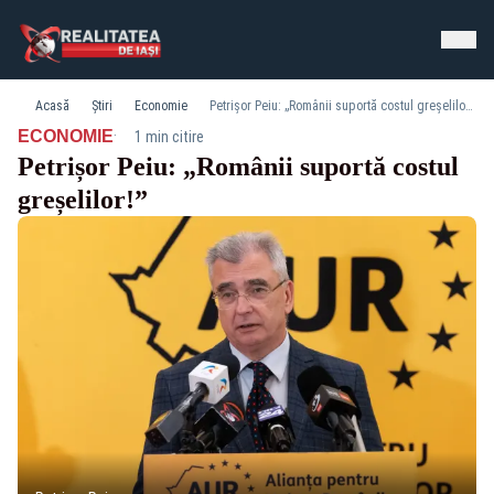
Acasă
Știri
Economie
Petrișor Peiu: „Românii suportă costul greșelilor!”
·
ECONOMIE
1 min citire
Petrișor Peiu: „Românii suportă costul
greșelilor!”