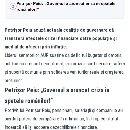
Petrișor Peiu: „Guvernul a aruncat criza în spatele
2
românilor!”
Petrișor Peiu acuză actuala coaliție de guvernare că
transferă efectele crizei financiare către populație și
mediul de afaceri prin inflație.
Liderul senatorilor AUR susține că deficitul bugetar și datoria
publică au crescut necontrolat, iar românii sunt cei care suferă
și suportă costurile prin scăderea veniturilor reale și creșterea
prețurilor.
Petrișor Peiu: „Guvernul a aruncat criza în
spatele românilor!”
Potrivit lui Petrișor Peiu
, pensionarii, salariații și companiile au
pierdut putere de cumpărare în ultimul an, în timp ce statul
încearcă să își acopere dezechilibrele financiare.