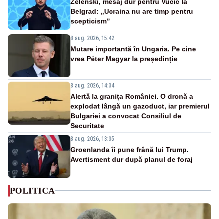
Zelenski, mesaj dur pentru Vučić la
Belgrad: „Ucraina nu are timp pentru
scepticism”
8 aug. 2026, 15:42
Mutare importantă în Ungaria. Pe cine
vrea Péter Magyar la președinție
8 aug. 2026, 14:34
Alertă la granița României. O dronă a
explodat lângă un gazoduct, iar premierul
Bulgariei a convocat Consiliul de
Securitate
8 aug. 2026, 13:35
Groenlanda îi pune frână lui Trump.
Avertisment dur după planul de foraj
POLITICA