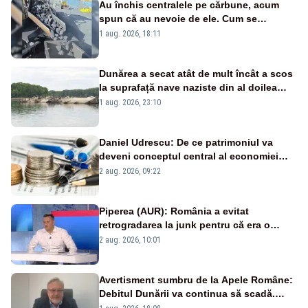
Au închis centralele pe cărbune, acum
spun că au nevoie de ele. Cum se
pasează vina în plină criză energetică
1 aug. 2026, 18:11
Dunărea a secat atât de mult încât a scos
la suprafață nave naziste din al doilea
război mondial
1 aug. 2026, 23:10
Daniel Udrescu: De ce patrimoniul va
deveni conceptul central al economiei
viitoare?
2 aug. 2026, 09:22
Piperea (AUR): România a evitat
retrogradarea la junk pentru că era o
catastrofă pentru bănci și fondurile de
2 aug. 2026, 10:01
pensii
Avertisment sumbru de la Apele Române:
Debitul Dunării va continua să scadă.
Cernavodă s-ar putea închide în 4 zile