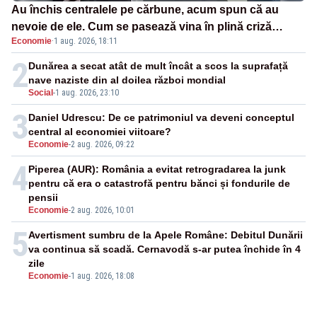
Au închis centralele pe cărbune, acum spun că au
nevoie de ele. Cum se pasează vina în plină criză
Economie
·
1 aug. 2026, 18:11
energetică
2
Dunărea a secat atât de mult încât a scos la suprafață
nave naziste din al doilea război mondial
Social
-
1 aug. 2026, 23:10
3
Daniel Udrescu: De ce patrimoniul va deveni conceptul
central al economiei viitoare?
Economie
-
2 aug. 2026, 09:22
4
Piperea (AUR): România a evitat retrogradarea la junk
pentru că era o catastrofă pentru bănci și fondurile de
pensii
Economie
-
2 aug. 2026, 10:01
5
Avertisment sumbru de la Apele Române: Debitul Dunării
va continua să scadă. Cernavodă s-ar putea închide în 4
zile
Economie
-
1 aug. 2026, 18:08