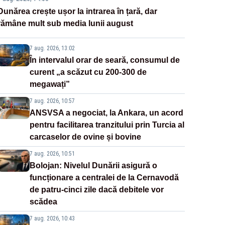
Dunărea crește ușor la intrarea în țară, dar
rămâne mult sub media lunii august
7 aug. 2026, 13:02
În intervalul orar de seară, consumul de
curent „a scăzut cu 200-300 de
megawați”
7 aug. 2026, 10:57
ANSVSA a negociat, la Ankara, un acord
pentru facilitarea tranzitului prin Turcia al
carcaselor de ovine și bovine
7 aug. 2026, 10:51
Bolojan: Nivelul Dunării asigură o
funcționare a centralei de la Cernavodă
de patru-cinci zile dacă debitele vor
scădea
7 aug. 2026, 10:43