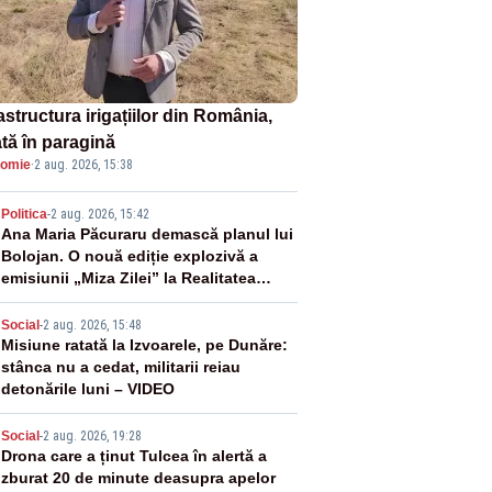
astructura irigațiilor din România,
ată în paragină
omie
·
2 aug. 2026, 15:38
2
Politica
-
2 aug. 2026, 15:42
Ana Maria Păcuraru demască planul lui
Bolojan. O nouă ediție explozivă a
emisiunii „Miza Zilei” la Realitatea
PLUS
3
Social
-
2 aug. 2026, 15:48
Misiune ratată la Izvoarele, pe Dunăre:
stânca nu a cedat, militarii reiau
detonările luni – VIDEO
4
Social
-
2 aug. 2026, 19:28
Drona care a ținut Tulcea în alertă a
zburat 20 de minute deasupra apelor