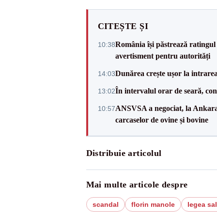
CITEȘTE ȘI
România își păstrează ratingul 
10:38
avertisment pentru autorități
Dunărea crește ușor la intrare
14:03
În intervalul orar de seară, c
13:02
ANSVSA a negociat, la Ankara, 
10:57
carcaselor de ovine și bovine
Distribuie articolul
Mai multe articole despre
scandal
florin manole
legea sal