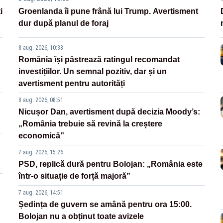
i
Groenlanda îi pune frână lui Trump. Avertisment
dur după planul de foraj
8 aug. 2026, 10:38
România își păstrează ratingul recomandat
investițiilor. Un semnal pozitiv, dar și un
avertisment pentru autorități
8 aug. 2026, 08:51
Nicușor Dan, avertisment după decizia Moody’s:
„România trebuie să revină la creștere
economică”
7 aug. 2026, 15:26
PSD, replică dură pentru Bolojan: „România este
într-o situație de forță majoră”
7 aug. 2026, 14:51
Ședința de guvern se amână pentru ora 15:00.
Bolojan nu a obținut toate avizele