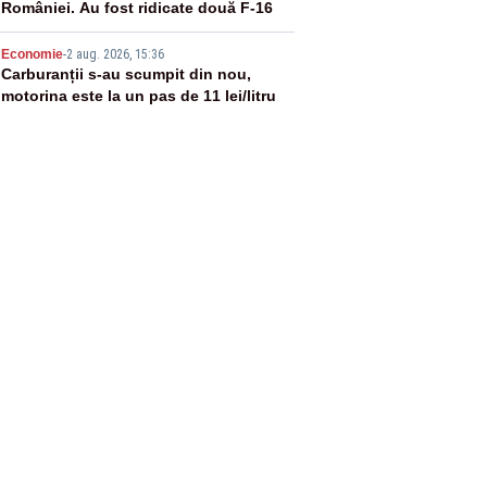
României. Au fost ridicate două F-16
5
Economie
-
2 aug. 2026, 15:36
Carburanții s-au scumpit din nou,
motorina este la un pas de 11 lei/litru