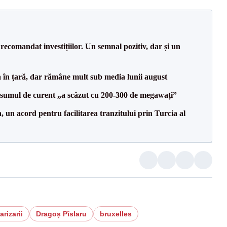
recomandat investițiilor. Un semnal pozitiv, dar și un
a în țară, dar rămâne mult sub media lunii august
onsumul de curent „a scăzut cu 200-300 de megawați”
un acord pentru facilitarea tranzitului prin Turcia al
arizarii
Dragoș Pîslaru
bruxelles