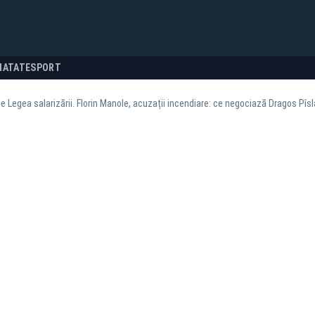
NATATE
SPORT
 Legea salarizării. Florin Manole, acuzații incendiare: ce negociază Dragos Pîsla