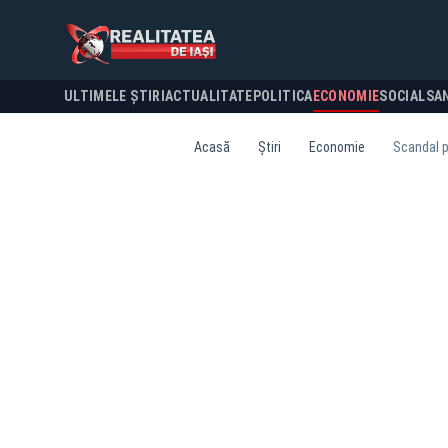
ULTIMELE ȘTIRI
ACTUALITATE
POLITICA
ECONOMIE
SOCIAL
SA
Acasă
Știri
Economie
Scandal pe