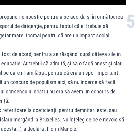
re propunerile noastre pentru a se acorda și în următoarea
sporul de dirigenție, pentru faptul că el trebuie să
getar mare, tocmai pentru că are un impact social
 fost de acord, pentru a se răzgândi după câteva zile în
 educație. Ar trebui să admită, și să o facă onest și clar,
ul pe care i l-am lăsat, pentru că era un spor important
că un concurs de populism aici, să nu încerce să facă
opul consensului nostru nu era să avem un concurs de
nță.
 referitoare la coeficienții pentru demnitari este, sau
îslaru mergând la Bruxelles. Nu înțeleg de ce e nevoie să
acesta...”, a declarat Florin Manole.