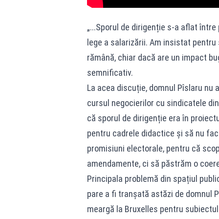
„...Sporul de dirigenție s-a aflat înt
lege a salarizării. Am insistat pentru 
rămână, chiar dacă are un impact bu
semnificativ.
La acea discuție, domnul Pîslaru nu a
cursul negocierilor cu sindicatele din
că sporul de dirigenție era în proiect
pentru cadrele didactice și să nu fa
promisiuni electorale, pentru că sc
amendamente, ci să păstrăm o coere
Principala problemă din spațiul public
pare a fi tranșată astăzi de domnul P
meargă la Bruxelles pentru subiectul 