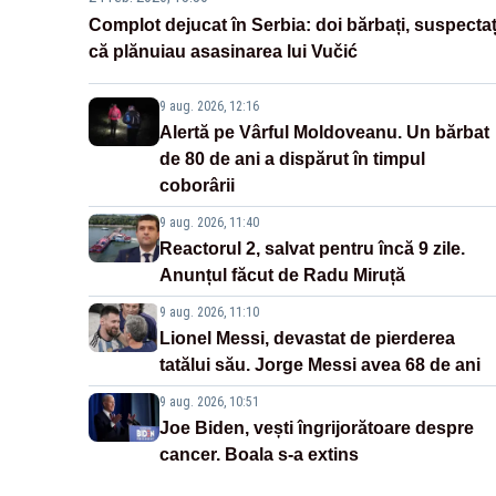
Complot dejucat în Serbia: doi bărbați, suspectaț
că plănuiau asasinarea lui Vučić
9 aug. 2026, 12:16
Alertă pe Vârful Moldoveanu. Un bărbat
de 80 de ani a dispărut în timpul
coborârii
9 aug. 2026, 11:40
Reactorul 2, salvat pentru încă 9 zile.
Anunțul făcut de Radu Miruță
9 aug. 2026, 11:10
Lionel Messi, devastat de pierderea
tatălui său. Jorge Messi avea 68 de ani
9 aug. 2026, 10:51
Joe Biden, vești îngrijorătoare despre
cancer. Boala s-a extins