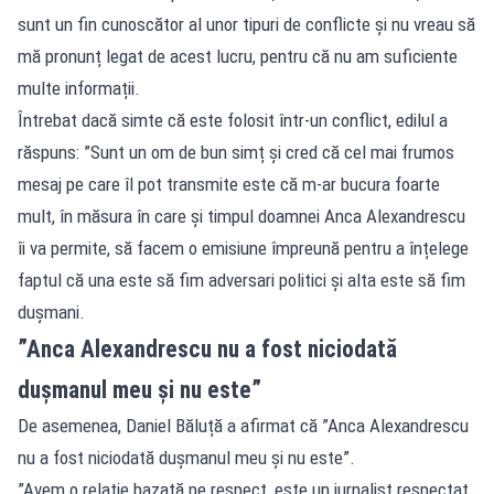
sunt un fin cunoscător al unor tipuri de conflicte și nu vreau să
mă pronunț legat de acest lucru, pentru că nu am suficiente
multe informații.
Întrebat dacă simte că este folosit într-un conflict, edilul a
răspuns: ”Sunt un om de bun simț și cred că cel mai frumos
mesaj pe care îl pot transmite este că m-ar bucura foarte
mult, în măsura în care și timpul doamnei Anca Alexandrescu
îi va permite, să facem o emisiune împreună pentru a înțelege
faptul că una este să fim adversari politici și alta este să fim
dușmani.
”Anca Alexandrescu nu a fost niciodată
dușmanul meu și nu este”
De asemenea, Daniel Băluță a afirmat că ”Anca Alexandrescu
nu a fost niciodată dușmanul meu și nu este”.
”Avem o relație bazată pe respect, este un jurnalist respectat,