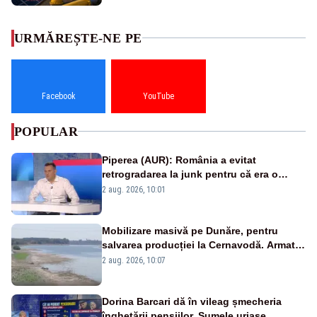
URMĂREȘTE-NE PE
Facebook
YouTube
POPULAR
Piperea (AUR): România a evitat
retrogradarea la junk pentru că era o
catastrofă pentru bănci și fondurile de
2 aug. 2026, 10:01
pensii
Mobilizare masivă pe Dunăre, pentru
salvarea producției la Cernavodă. Armata
va detona o stâncă și va devia apa
2 aug. 2026, 10:07
fluviului - IMAGINI AERIENE
Dorina Barcari dă în vileag șmecheria
înghețării pensiilor. Sumele uriașe