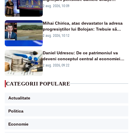
pierdute de fiecare român
2 aug. 2026, 10:09
Mihai Chirica, atac devastator la adresa
progresiștilor lui Bolojan: Trebuie să
protejăm și natura, dar nu șținem omaneii
2 aug. 2026, 10:12
în stare permanentă de alertă
Daniel Udrescu: De ce patrimoniul va
deveni conceptul central al economiei
viitoare?
2 aug. 2026, 09:22
CATEGORII POPULARE
Actualitate
Politica
Economie