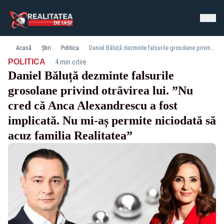
Acasă
Știri
Politica
Daniel Băluță dezminte falsurile grosolane privind otrăvirea lui. ”Nu cred că Anca Alexandrescu a fost implicată. Nu mi-aș permite niciodată să acuz familia Realitatea”
·
POLITICA
4 min citire
Daniel Băluță dezminte falsurile
grosolane privind otrăvirea lui. ”Nu
cred că Anca Alexandrescu a fost
implicată. Nu mi-aș permite niciodată să
acuz familia Realitatea”