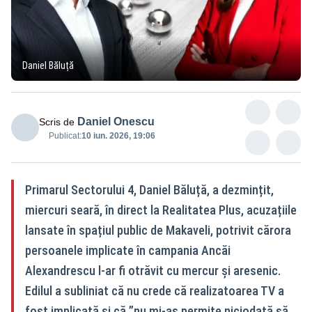
Daniel Băluță
Daniel Onescu
Scris de
Publicat:
10 iun. 2026, 19:06
Primarul Sectorului 4, Daniel Băluță, a dezmințit,
miercuri seară, în direct la Realitatea Plus, acuzațiile
lansate în spațiul public de Makaveli, potrivit cărora
persoanele implicate în campania Ancăi
Alexandrescu l-ar fi otrăvit cu mercur și aresenic.
Edilul a subliniat că nu crede că realizatoarea TV a
fost implicată și că ”nu mi-aș permite niciodată să