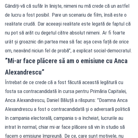
Gândiți-vă că sufăr în liniște, nimeni nu mă crede că un astfel
de lucru a fost posibil. Pare un scenariu de film, însă este o
realitate crudă. Dar aceeași realitate este legată de faptul că
nu pot să arăt cu degetul către absolut nimeni. Ar fi foarte
urât și groaznic din partea mea să fac așa ceva față de orice
om, neavând niciun fel de probă”, a explicat social-democratul.
”Mi-ar face plăcere să am o emisiune cu Anca
Alexandrescu”
Întrebat de ce crede că a fost făcută această legătură cu
fosta sa contracandidată în cursa pentru Primăria Capitalei,
Anca Alexandrescu, Daniel Băluță a răspuns: ”Doamna Anca
Alexandrescu a fost o contracandidată și o adversară politică
în campania electorală, campania s-a încheiat, lucrurile au
intrat în normal, chiar mi-ar face plăcere să vin în studio să
facem o emisiune împreună. De ce, care sunt motivele, nu