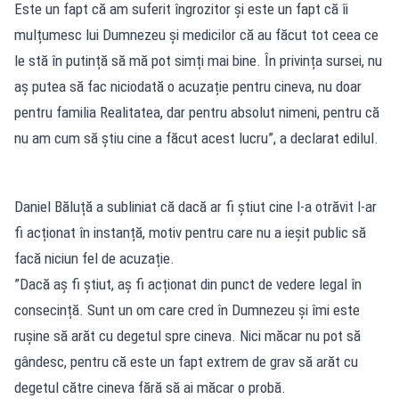
Este un fapt că am suferit îngrozitor și este un fapt că îi
mulțumesc lui Dumnezeu și medicilor că au făcut tot ceea ce
le stă în putință să mă pot simți mai bine. În privința sursei, nu
aș putea să fac niciodată o acuzație pentru cineva, nu doar
pentru familia Realitatea, dar pentru absolut nimeni, pentru că
nu am cum să știu cine a făcut acest lucru”, a declarat edilul.
Daniel Băluță a subliniat că dacă ar fi știut cine l-a otrăvit l-ar
fi acționat în instanță, motiv pentru care nu a ieșit public să
facă niciun fel de acuzație.
”Dacă aș fi știut, aș fi acționat din punct de vedere legal în
consecință. Sunt un om care cred în Dumnezeu și îmi este
rușine să arăt cu degetul spre cineva. Nici măcar nu pot să
gândesc, pentru că este un fapt extrem de grav să arăt cu
degetul către cineva fără să ai măcar o probă.