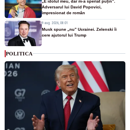
„E idolul meu, dar m-a speriat puțin”.
Adversarul lui David Popovici,
impresionat de român
9 aug. 2026, 08:01
Musk spune „nu” Ucrainei. Zelenski îi
cere ajutorul lui Trump
POLITICA