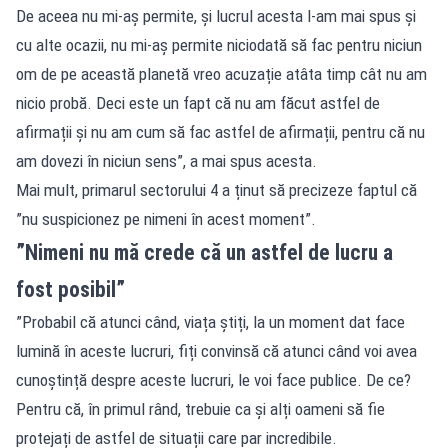
De aceea nu mi-aș permite, și lucrul acesta l-am mai spus și
cu alte ocazii, nu mi-aș permite niciodată să fac pentru niciun
om de pe această planetă vreo acuzație atâta timp cât nu am
nicio probă. Deci este un fapt că nu am făcut astfel de
afirmații și nu am cum să fac astfel de afirmații, pentru că nu
am dovezi în niciun sens”, a mai spus acesta.
Mai mult, primarul sectorului 4 a ținut să precizeze faptul că
”nu suspicionez pe nimeni în acest moment”.
”Nimeni nu mă crede că un astfel de lucru a
fost posibil”
”Probabil că atunci când, viața știți, la un moment dat face
lumină în aceste lucruri, fiți convinsă că atunci când voi avea
cunoștință despre aceste lucruri, le voi face publice. De ce?
Pentru că, în primul rând, trebuie ca și alți oameni să fie
protejați de astfel de situații care par incredibile.