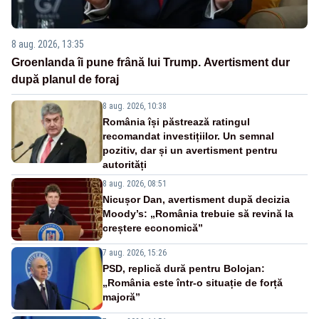
8 aug. 2026, 13:35
Groenlanda îi pune frână lui Trump. Avertisment dur
după planul de foraj
8 aug. 2026, 10:38
România își păstrează ratingul
recomandat investițiilor. Un semnal
pozitiv, dar și un avertisment pentru
autorități
8 aug. 2026, 08:51
Nicușor Dan, avertisment după decizia
Moody’s: „România trebuie să revină la
creștere economică”
7 aug. 2026, 15:26
PSD, replică dură pentru Bolojan:
„România este într-o situație de forță
majoră”