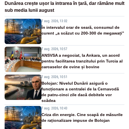
Dunărea crește ușor la intrarea în țară, dar rămâne mult
sub media lunii august
7 aug. 2026, 13:02
În intervalul orar de seară, consumul de
curent „a scăzut cu 200-300 de megawați”
7 aug. 2026, 10:57
ANSVSA a negociat, la Ankara, un acord
pentru facilitarea tranzitului prin Turcia al
carcaselor de ovine și bovine
7 aug. 2026, 10:51
Bolojan: Nivelul Dunării asigură o
funcționare a centralei de la Cernavodă
de patru-cinci zile dacă debitele vor
scădea
7 aug. 2026, 10:43
Criza din energie. Cine scapă de măsurile
de raționalizare impuse de Bolojan