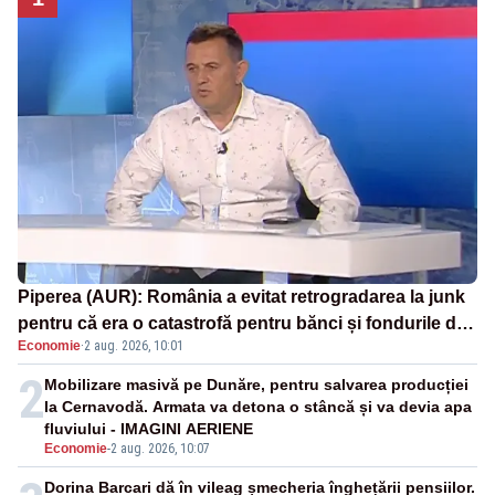
Piperea (AUR): România a evitat retrogradarea la junk
pentru că era o catastrofă pentru bănci și fondurile de
Economie
·
2 aug. 2026, 10:01
pensii
2
Mobilizare masivă pe Dunăre, pentru salvarea producției
la Cernavodă. Armata va detona o stâncă și va devia apa
fluviului - IMAGINI AERIENE
Economie
-
2 aug. 2026, 10:07
Dorina Barcari dă în vileag șmecheria înghețării pensiilor.