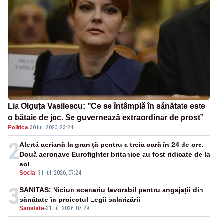
Lia Olguța Vasilescu: ”Ce se întâmplă în sănătate este
o bătaie de joc. Se guvernează extraordinar de prost”
Politica
·
30 iul. 2026, 23:24
2
Alertă aeriană la graniță pentru a treia oară în 24 de ore.
Două aeronave Eurofighter britanice au fost ridicate de la
sol
Social
-
31 iul. 2026, 07:24
3
SANITAS: Niciun scenariu favorabil pentru angajații din
sănătate în proiectul Legii salarizării
Sanatate
-
31 iul. 2026, 07:29