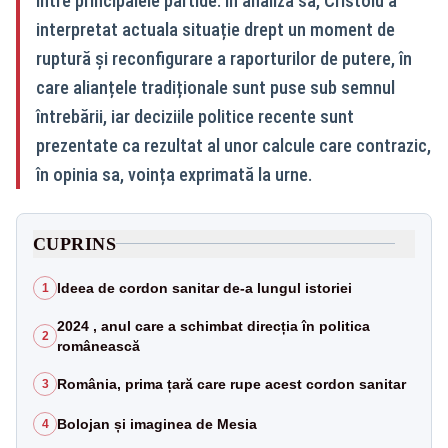
între principalele partide. În analiza sa, Cristoiu a
interpretat actuala situație drept un moment de
ruptură și reconfigurare a raporturilor de putere, în
care alianțele tradiționale sunt puse sub semnul
întrebării, iar deciziile politice recente sunt
prezentate ca rezultat al unor calcule care contrazic,
în opinia sa, voința exprimată la urne.
CUPRINS
Ideea de cordon sanitar de-a lungul istoriei
1
2024 , anul care a schimbat direcția în politica
2
românească
România, prima țară care rupe acest cordon sanitar
3
Bolojan și imaginea de Mesia
4