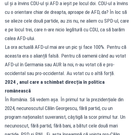
ul și a învins CDU-ul și AFD a ieșit pe locul doi. CDU-ul a învins
cu o orientare chiar de dreapta, aproape de AFD, da? În loc să
se alieze cele două partide, au zis nu, ne aliem cu SPD-ul, care
e pe locul trei, care n-are nicio legătură cu CDU, ca să barăm
calea AFD-ului.
La ora actuală AFD-ul mai are un pic și face 100%. Pentru că
aceasta era o alianță falsă. Pentru că oamenii când au votat
AFD-ul în Germania sau AUR la noi, n-au votat că e pro-
occidental sau pro-occidental. Au votat cu o altă forță.
2024 , anul care a schimbat direcția în politica
românească
În România. Să vedem așa. În primul tur la prezidențiale din
2024, necunoscutul Călin Georgescu, fără partid, cu un
program naționalist suveranist, câștigă la scor primul tur. Un
necunoscut, fără partid, fără bani, a bătut cele două mari
partide, PSD și PNL. Ei, asta înseamnă că voința pro-Călin