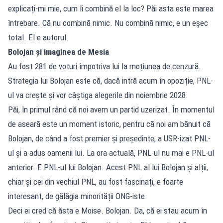
explicați-mi mie, cum îi combină el la loc? Păi asta este marea
întrebare. Că nu combină nimic. Nu combină nimic, e un eșec
total. El e autorul.
Bolojan și imaginea de Mesia
Au fost 281 de voturi împotriva lui la moțiunea de cenzură.
Strategia lui Bolojan este că, dacă intră acum în opoziție, PNL-
ul va crește și vor câștiga alegerile din noiembrie 2028.
Păi, în primul rând că noi avem un partid uzerizat. În momentul
de aseară este un moment istoric, pentru că noi am bănuit că
Bolojan, de când a fost premier și președinte, a USR-izat PNL-
ul și a adus oamenii lui. La ora actuală, PNL-ul nu mai e PNL-ul
anterior. E PNL-ul lui Bolojan. Acest PNL al lui Bolojan și alții,
chiar și cei din vechiul PNL, au fost fascinați, e foarte
interesant, de gălăgia minorității ONG-iste.
Deci ei cred că ăsta e Moise. Bolojan. Da, că ei stau acum în