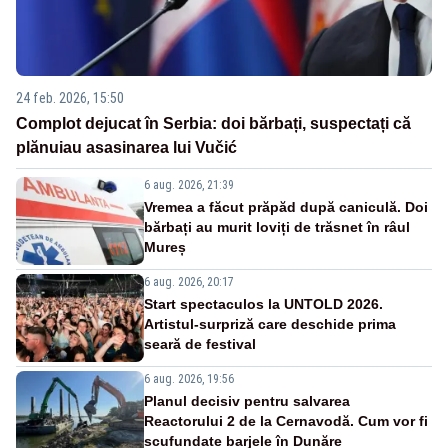
24 feb. 2026, 15:50
Complot dejucat în Serbia: doi bărbați, suspectați că
plănuiau asasinarea lui Vučić
6 aug. 2026, 21:39
Vremea a făcut prăpăd după caniculă. Doi
bărbați au murit loviți de trăsnet în râul
Mureș
6 aug. 2026, 20:17
Start spectaculos la UNTOLD 2026.
Artistul-surpriză care deschide prima
seară de festival
6 aug. 2026, 19:56
Planul decisiv pentru salvarea
Reactorului 2 de la Cernavodă. Cum vor fi
scufundate barjele în Dunăre