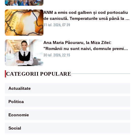
ANM a emis cod galben și cod portocaliu
de caniculă. Temperaturile urcă până la 38
de grade, iar nopțile devin tropicale
31 iul. 2026, 07:39
Ana Maria Păcuraru, la Miza Zilei:
”Românii nu sunt naivi, domnule premier
Bolojan”
30 iul. 2026, 22:15
CATEGORII POPULARE
Actualitate
Politica
Economie
Social