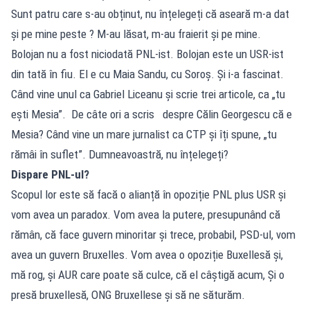
Sunt patru care s-au obținut, nu înțelegeți că aseară m-a dat
și pe mine peste ? M-au lăsat, m-au fraierit și pe mine.
Bolojan nu a fost niciodată PNL-ist. Bolojan este un USR-ist
din tată în fiu. El e cu Maia Sandu, cu Soroș. Și i-a fascinat.
Când vine unul ca Gabriel Liceanu și scrie trei articole, ca „tu
ești Mesia”. De câte ori a scris despre Călin Georgescu că e
Mesia? Când vine un mare jurnalist ca CTP și îți spune, „tu
rămâi în suflet”. Dumneavoastră, nu înțelegeți?
Dispare PNL-ul?
Scopul lor este să facă o alianță în opoziție PNL plus USR și
vom avea un paradox. Vom avea la putere, presupunând că
rămân, că face guvern minoritar și trece, probabil, PSD-ul, vom
avea un guvern Bruxelles. Vom avea o opoziție Buxellesă și,
mă rog, și AUR care poate să culce, că el câștigă acum, Și o
presă bruxellesă, ONG Bruxellese și să ne săturăm.