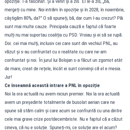
opoziție. I-a fascinat. Și a venit și a zis. El le-a zis, „bă,
mergeți cu mine. Noi intrăm în opoziție și în 2028, în noiembrie,
câștigăm 80%, da?” O să spuneți, bă, dar cum l-au crezut? Păi
sunt mai multe cauze. Principala cauză e faptul că foarte
mulți nu mai suportau coaliția cu PSD. Vroiau și ei să se rupă.
Doi. cei mai mulți, inclusiv cei care sunt din vechiul PNL, au
văzut și s-au confruntat cu o realitate cu care ne-am
confruntat și noi. În jurul lui Bolojan s-a făcut un zgomot atât
de mare, creat de rețele, încât ei sunt convinși că el e mesia.
Jur!
Ce înseamnă această intrare a PNL în opoziție
Noi la ora actuală nu avem niciun premier. Noi la ora actuală
avem un președinte totalmente de busolat aerian care ne
spune să stăm calm și care acum se confruntă cu una dintre
cele mai grave crize postdecembriste. Nu e faptul că a căzut
cineva, că nu e soluție. Spuneți-mi, ce soluție are el acum?