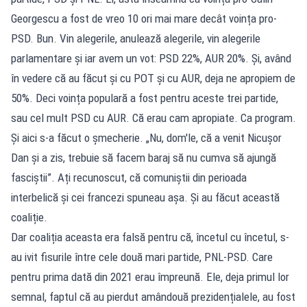
Georgescu a fost de vreo 10 ori mai mare decât voința pro-
PSD. Bun. Vin alegerile, anulează alegerile, vin alegerile
parlamentare și iar avem un vot: PSD 22%, AUR 20%. Și, având
în vedere că au făcut și cu POT și cu AUR, deja ne apropiem de
50%. Deci voința populară a fost pentru aceste trei partide,
sau cel mult PSD cu AUR. Că erau cam apropiate. Ca program.
Și aici s-a făcut o șmecherie. „Nu, dom'le, că a venit Nicușor
Dan și a zis, trebuie să facem baraj să nu cumva să ajungă
fasciştii”. Ați recunoscut, că comuniștii din perioada
interbelică și cei francezi spuneau așa. Și au făcut această
coaliție.
Dar coaliția aceasta era falsă pentru că, încetul cu încetul, s-
au ivit fisurile între cele două mari partide, PNL-PSD. Care
pentru prima dată din 2021 erau împreună. Ele, deja primul lor
semnal, faptul că au pierdut amândouă prezidențialele, au fost