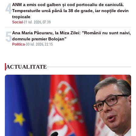
4
ANM a emis cod galben și cod portocaliu de caniculă.
Temperaturile urcă până la 38 de grade, iar nopțile devin
tropicale
Social
-
31 iul. 2026, 07:39
5
Ana Maria Păcuraru, la Miza Zilei: ”Românii nu sunt naivi,
domnule premier Bolojan”
Politica
-
30 iul. 2026, 22:15
ACTUALITATE