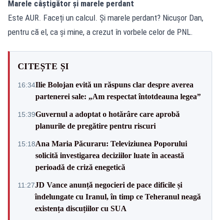
Marele câștigător și marele perdant
Este AUR. Faceți un calcul. Și marele perdant? Nicușor Dan,
pentru că el, ca și mine, a crezut în vorbele celor de PNL.
CITEȘTE ȘI
Ilie Bolojan evită un răspuns clar despre averea
16:34
partenerei sale: „Am respectat întotdeauna legea”
Guvernul a adoptat o hotărâre care aprobă
15:39
planurile de pregătire pentru riscuri
Ana Maria Păcuraru: Televiziunea Poporului
15:18
solicită investigarea deciziilor luate în această
perioadă de criză enegetică
JD Vance anunță negocieri de pace dificile și
11:27
îndelungate cu Iranul, în timp ce Teheranul neagă
existența discuțiilor cu SUA