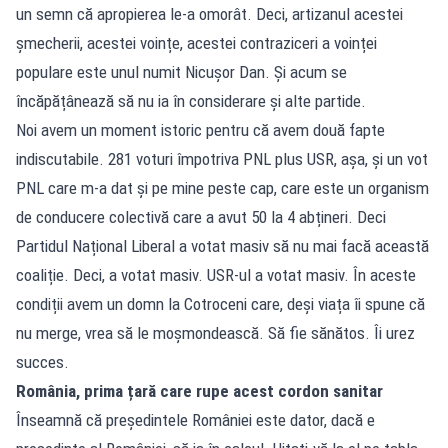
un semn că apropierea le-a omorât. Deci, artizanul acestei
șmecherii, acestei voințe, acestei contraziceri a voinței
populare este unul numit Nicușor Dan. Și acum se
încăpățânează să nu ia în considerare și alte partide.
Noi avem un moment istoric pentru că avem două fapte
indiscutabile. 281 voturi împotriva PNL plus USR, așa, și un vot
PNL care m-a dat și pe mine peste cap, care este un organism
de conducere colectivă care a avut 50 la 4 abțineri. Deci
Partidul Național Liberal a votat masiv să nu mai facă această
coaliție. Deci, a votat masiv. USR-ul a votat masiv. În aceste
condiții avem un domn la Cotroceni care, deși viața îi spune că
nu merge, vrea să le moșmondească. Să fie sănătos. Îi urez
succes.
România, prima țară care rupe acest cordon sanitar
Înseamnă că președintele României este dator, dacă e