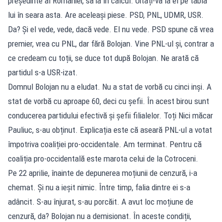
președinte al României, să ia în calcul. Uitați-vă la el pe tabla
lui în seara asta. Are aceleași piese. PSD, PNL, UDMR, USR.
Da? Și el vede, vede, dacă vede. El nu vede. PSD spune că vrea
premier, vrea cu PNL, dar fără Bolojan. Vine PNL-ul și, contrar a
ce credeam cu toții, se duce tot după Bolojan. Ne arată că
partidul s-a USR-izat.
Domnul Bolojan nu a eludat. Nu a stat de vorbă cu cinci inși. A
stat de vorbă cu aproape 60, deci cu șefii. În acest birou sunt
conducerea partidului efectivă și șefii filialelor. Toți Nici măcar
Pauliuc, s-au obținut. Explicația este că aseară PNL-ul a votat
împotriva coaliției pro-occidentale. Am terminat. Pentru că
coaliția pro-occidentală este marota celui de la Cotroceni.
Pe 22 aprilie, înainte de depunerea moțiunii de cenzură, i-a
chemat. Și nu a ieșit nimic. Între timp, falia dintre ei s-a
adâncit. S-au înjurat, s-au porcăit. A avut loc moțiune de
cenzură, da? Bolojan nu a demisionat. În aceste condiții,