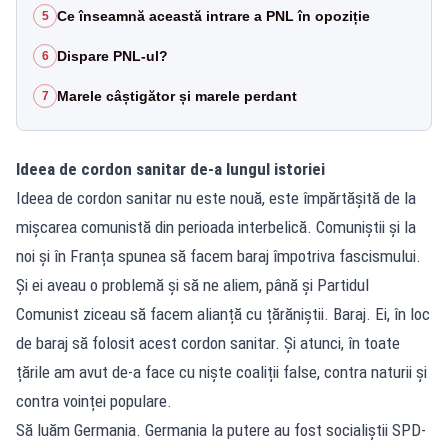
Ce înseamnă această intrare a PNL în opoziție
5
Dispare PNL-ul?
6
Marele câștigător și marele perdant
7
Ideea de cordon sanitar de-a lungul istoriei
Ideea de cordon sanitar nu este nouă, este împărtășită de la
mișcarea comunistă din perioada interbelică. Comuniștii și la
noi și în Franța spunea să facem baraj împotriva fascismului.
Și ei aveau o problemă și să ne aliem, până și Partidul
Comunist ziceau să facem alianță cu țărăniștii. Baraj. Ei, în loc
de baraj să folosit acest cordon sanitar. Și atunci, în toate
țările am avut de-a face cu niște coaliții false, contra naturii și
contra voinței populare.
Să luăm Germania. Germania la putere au fost socialiștii SPD-