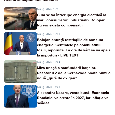
6 aug. 2026, 15:36
Cum se va întrerupe energia electrică la
marii consumatori industriali? Bolojan:
Nu vor exista compensații
6 aug. 2026, 15:33
Bolojan anunță restricțiile de consum
energetic. Centralele pe combustibili
fosili, repornite. La ore de vârf se va apela
la importuri - LIVE TEXT
6 aug. 2026, 15:24
Miza uriașă a scufundării barjelor.
Reactorul 2 de la Cernavodă poate primi o
nouă „gură de oxigen”
6 aug. 2026, 15:23
Alexandru Nazare, veste bună: Economia
României va crește în 2027, iar inflația va
scădea