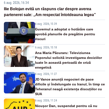
6 aug. 2026, 16:34
Ilie Bolojan evită un răspuns clar despre averea
partenerei sale: „Am respectat întotdeauna legea”
6 aug. 2026, 15:39
Guvernul a adoptat o hotărâre care
aprobă planurile de pregătire pentru
riscuri
6 aug. 2026, 15:18
Ana Maria Păcuraru: Televiziunea
Poporului solicită investigarea deciziilor
luate în această perioadă de criză
enegetică
6 aug. 2026, 11:27
JD Vance anunță negocieri de pace
dificile și îndelungate cu Iranul, în timp ce
Teheranul neagă existența discuțiilor cu
SUA
6 aug. 2026, 11:24
Nicușor Dan, suspendat pentru că nu