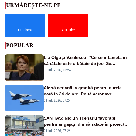
URMĂREȘTE-NE PE
Facebook
YouTube
POPULAR
Lia Olguța Vasilescu: ”Ce se întâmplă în
sănătate este o bătaie de joc. Se
guvernează extraordinar de prost”
30 iul. 2026, 23:24
Alertă aeriană la graniță pentru a treia
oară în 24 de ore. Două aeronave
Eurofighter britanice au fost ridicate de la
31 iul. 2026, 07:24
sol
SANITAS: Niciun scenariu favorabil
pentru angajații din sănătate în proiectul
Legii salarizării
31 iul. 2026, 07:29