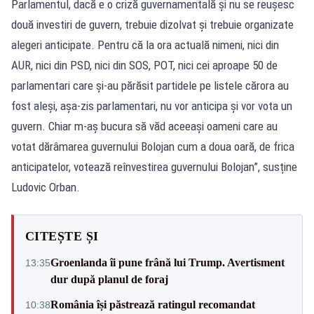
Parlamentul, dacă e o criză guvernamentală și nu se reușesc
două investiri de guvern, trebuie dizolvat și trebuie organizate
alegeri anticipate. Pentru că la ora actuală nimeni, nici din
AUR, nici din PSD, nici din SOS, POT, nici cei aproape 50 de
parlamentari care și-au părăsit partidele pe listele cărora au
fost aleși, așa-zis parlamentari, nu vor anticipa și vor vota un
guvern. Chiar m-aș bucura să văd aceeași oameni care au
votat dărâmarea guvernului Bolojan cum a doua oară, de frica
anticipatelor, votează reînvestirea guvernului Bolojan”, susține
Ludovic Orban.
CITEȘTE ȘI
Groenlanda îi pune frână lui Trump. Avertisment
13:35
dur după planul de foraj
România își păstrează ratingul recomandat
10:38