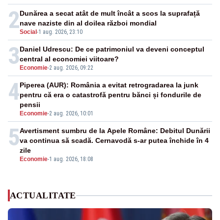
2
Dunărea a secat atât de mult încât a scos la suprafață
nave naziste din al doilea război mondial
Social
-
1 aug. 2026, 23:10
3
Daniel Udrescu: De ce patrimoniul va deveni conceptul
central al economiei viitoare?
Economie
-
2 aug. 2026, 09:22
4
Piperea (AUR): România a evitat retrogradarea la junk
pentru că era o catastrofă pentru bănci și fondurile de
pensii
Economie
-
2 aug. 2026, 10:01
5
Avertisment sumbru de la Apele Române: Debitul Dunării
va continua să scadă. Cernavodă s-ar putea închide în 4
zile
Economie
-
1 aug. 2026, 18:08
ACTUALITATE