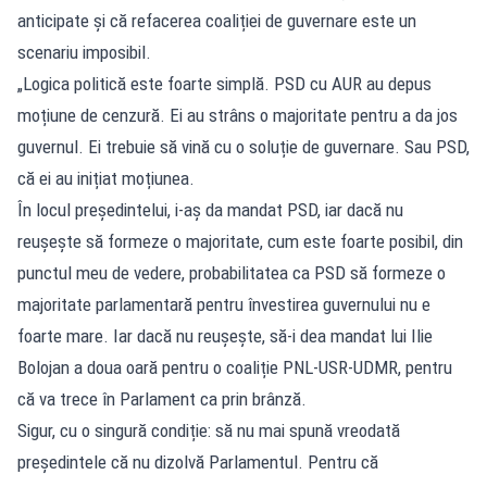
anticipate și că refacerea coaliției de guvernare este un
scenariu imposibil.
„Logica politică este foarte simplă. PSD cu AUR au depus
moțiune de cenzură. Ei au strâns o majoritate pentru a da jos
guvernul. Ei trebuie să vină cu o soluție de guvernare. Sau PSD,
că ei au inițiat moțiunea.
În locul președintelui, i-aș da mandat PSD, iar dacă nu
reușește să formeze o majoritate, cum este foarte posibil, din
punctul meu de vedere, probabilitatea ca PSD să formeze o
majoritate parlamentară pentru învestirea guvernului nu e
foarte mare. Iar dacă nu reușește, să-i dea mandat lui Ilie
Bolojan a doua oară pentru o coaliție PNL-USR-UDMR, pentru
că va trece în Parlament ca prin brânză.
Sigur, cu o singură condiție: să nu mai spună vreodată
președintele că nu dizolvă Parlamentul. Pentru că