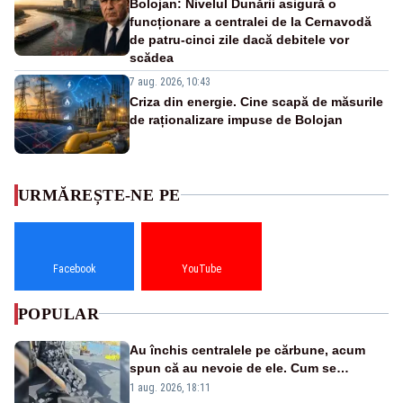
Bolojan: Nivelul Dunării asigură o
funcționare a centralei de la Cernavodă
de patru-cinci zile dacă debitele vor
scădea
7 aug. 2026, 10:43
Criza din energie. Cine scapă de măsurile
de raționalizare impuse de Bolojan
URMĂREȘTE-NE PE
Facebook
YouTube
POPULAR
Au închis centralele pe cărbune, acum
spun că au nevoie de ele. Cum se
pasează vina în plină criză energetică
1 aug. 2026, 18:11