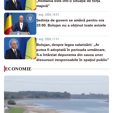
„România este într-o situație de forță
majoră”
7 aug. 2026, 14:51
Ședința de guvern se amână pentru ora
15:00. Bolojan nu a obținut toate avizele
7 aug. 2026, 11:51
Bolojan, despre legea salarizării: „Ar
putea fi adoptată în perioada următoare.
S-a întârziat depunerea din cauza unor
discursuri iresponsabile în spaţiul public”
ECONOMIE