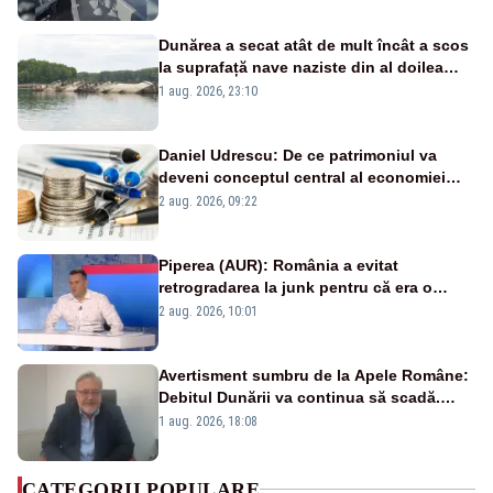
Dunărea a secat atât de mult încât a scos
la suprafață nave naziste din al doilea
război mondial
1 aug. 2026, 23:10
Daniel Udrescu: De ce patrimoniul va
deveni conceptul central al economiei
viitoare?
2 aug. 2026, 09:22
Piperea (AUR): România a evitat
retrogradarea la junk pentru că era o
catastrofă pentru bănci și fondurile de
2 aug. 2026, 10:01
pensii
Avertisment sumbru de la Apele Române:
Debitul Dunării va continua să scadă.
Cernavodă s-ar putea închide în 4 zile
1 aug. 2026, 18:08
CATEGORII POPULARE