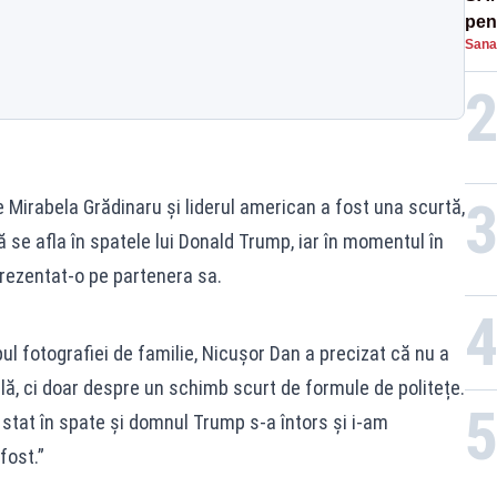
pent
Sana
proi
 Mirabela Grădinaru și liderul american a fost una scurtă,
ă se afla în spatele lui Donald Trump, iar în momentul în
 prezentat-o pe partenera sa.
pul fotografiei de familie, Nicușor Dan a precizat că nu a
ă, ci doar despre un schimb scurt de formule de politețe.
m stat în spate și domnul Trump s-a întors și i-am
fost.”