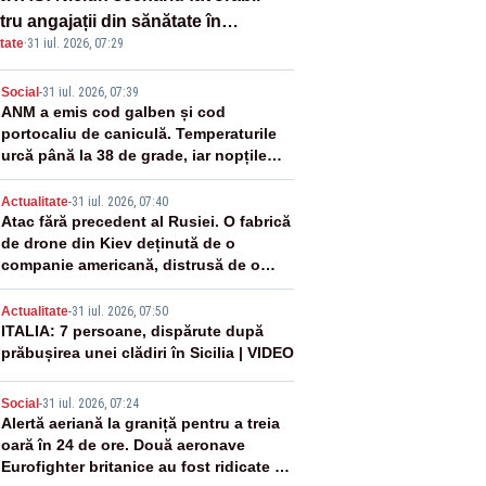
ru angajații din sănătate în
tate
·
31 iul. 2026, 07:29
ectul Legii salarizării
2
Social
-
31 iul. 2026, 07:39
ANM a emis cod galben și cod
portocaliu de caniculă. Temperaturile
urcă până la 38 de grade, iar nopțile
devin tropicale
3
Actualitate
-
31 iul. 2026, 07:40
Atac fără precedent al Rusiei. O fabrică
de drone din Kiev deținută de o
companie americană, distrusă de o
rachetă rusească
4
Actualitate
-
31 iul. 2026, 07:50
ITALIA: 7 persoane, dispărute după
prăbușirea unei clădiri în Sicilia | VIDEO
5
Social
-
31 iul. 2026, 07:24
Alertă aeriană la graniță pentru a treia
oară în 24 de ore. Două aeronave
Eurofighter britanice au fost ridicate de