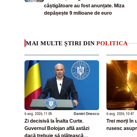
câștigătoare au fost anunțate. Miza
depășește 9 milioane de euro
MAI MULTE ȘTIRI DIN
POLITICA
6 aug. 2026, 11:05
Daniel Onescu
6 aug. 2026, 10:47
Zi decisivă la Înalta Curte.
Trei morți în
Guvernul Bolojan află astăzi
rusesc asupr
dacă trebuie să plătească