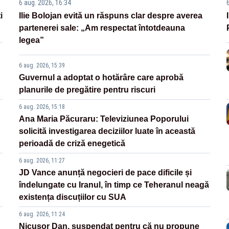
6 aug. 2026, 16:34
i
Ilie Bolojan evită un răspuns clar despre averea
partenerei sale: „Am respectat întotdeauna
legea”
6 aug. 2026, 15:39
Guvernul a adoptat o hotărâre care aprobă
planurile de pregătire pentru riscuri
6 aug. 2026, 15:18
Ana Maria Păcuraru: Televiziunea Poporului
solicită investigarea deciziilor luate în această
perioadă de criză enegetică
6 aug. 2026, 11:27
JD Vance anunță negocieri de pace dificile și
îndelungate cu Iranul, în timp ce Teheranul neagă
existența discuțiilor cu SUA
6 aug. 2026, 11:24
Nicușor Dan, suspendat pentru că nu propune