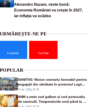
Alexandru Nazare, veste bună:
Economia României va crește în 2027,
iar inflația va scădea
URMĂREȘTE-NE PE
Facebook
YouTube
POPULAR
SANITAS: Niciun scenariu favorabil pentru
angajații din sănătate în proiectul Legii
salarizării
31 iul. 2026, 07:29
ANM a emis cod galben și cod portocaliu
de caniculă. Temperaturile urcă până la 38
de grade, iar nopțile devin tropicale
31 iul. 2026, 07:39