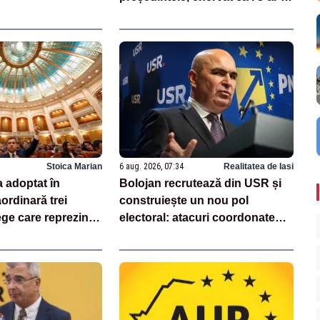
ascuns penuria de rachete –
SURSE
Stoica Marian
6 aug. 2026, 07:34
Realitatea de Iasi
 adoptat în
Bolojan recrutează din USR și
ordinară trei
construiește un nou pol
ege care reprezintă
electoral: atacuri coordonate
 PNRR
pentru menținerea la putere