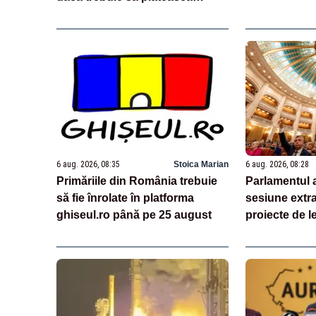
aproape un miliard de euro
grefierilor
6 aug. 2026, 08:35
Stoica Marian
6 aug. 2026, 08:28
Primăriile din România trebuie
Parlamentul a
să fie înrolate în platforma
sesiune extra
ghiseul.ro până pe 25 august
proiecte de l
jaloane din