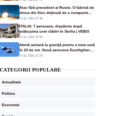
Atac fără precedent al Rusiei. O fabrică de
drone din Kiev deținută de o companie
americană, distrusă de o rachetă rusească
31 iul. 2026, 07:40
ITALIA: 7 persoane, dispărute după
prăbușirea unei clădiri în Sicilia | VIDEO
31 iul. 2026, 07:50
Alertă aeriană la graniță pentru a treia oară
în 24 de ore. Două aeronave Eurofighter
britanice au fost ridicate de la sol
31 iul. 2026, 07:24
CATEGORII POPULARE
Actualitate
Politica
Economie