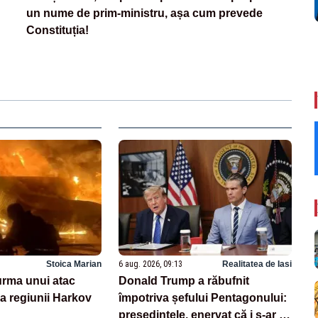
un nume de prim-ministru, așa cum prevede
Constituția!
Stoica Marian
6 aug. 2026, 09:13
Realitatea de Iasi
 urma unui atac
Donald Trump a răbufnit
a regiunii Harkov
împotriva șefului Pentagonului:
președintele, enervat că i s-ar fi