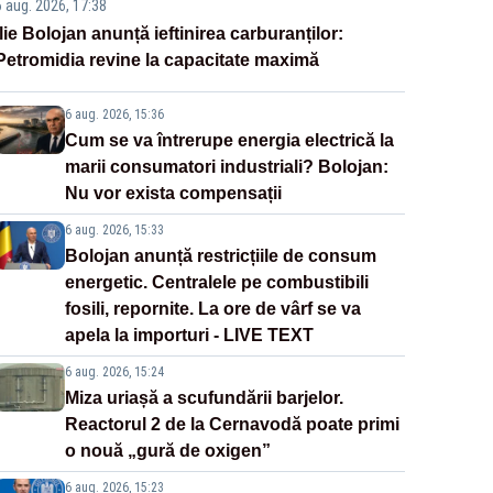
6 aug. 2026, 17:38
Ilie Bolojan anunță ieftinirea carburanților:
Petromidia revine la capacitate maximă
6 aug. 2026, 15:36
Cum se va întrerupe energia electrică la
marii consumatori industriali? Bolojan:
Nu vor exista compensații
6 aug. 2026, 15:33
Bolojan anunță restricțiile de consum
energetic. Centralele pe combustibili
fosili, repornite. La ore de vârf se va
apela la importuri - LIVE TEXT
6 aug. 2026, 15:24
Miza uriașă a scufundării barjelor.
Reactorul 2 de la Cernavodă poate primi
o nouă „gură de oxigen”
6 aug. 2026, 15:23