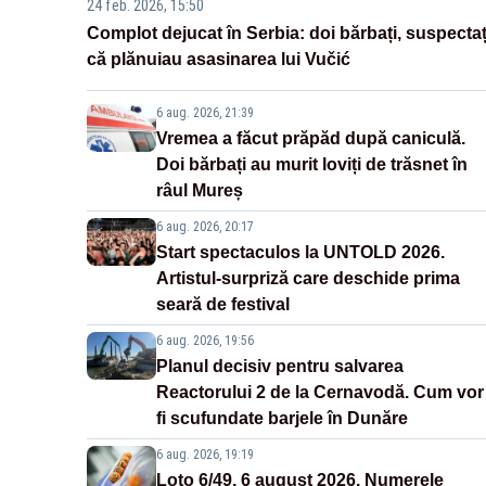
24 feb. 2026, 15:50
Complot dejucat în Serbia: doi bărbați, suspectaț
că plănuiau asasinarea lui Vučić
6 aug. 2026, 21:39
Vremea a făcut prăpăd după caniculă.
Doi bărbați au murit loviți de trăsnet în
râul Mureș
6 aug. 2026, 20:17
Start spectaculos la UNTOLD 2026.
Artistul-surpriză care deschide prima
seară de festival
6 aug. 2026, 19:56
Planul decisiv pentru salvarea
Reactorului 2 de la Cernavodă. Cum vor
fi scufundate barjele în Dunăre
6 aug. 2026, 19:19
Loto 6/49, 6 august 2026. Numerele