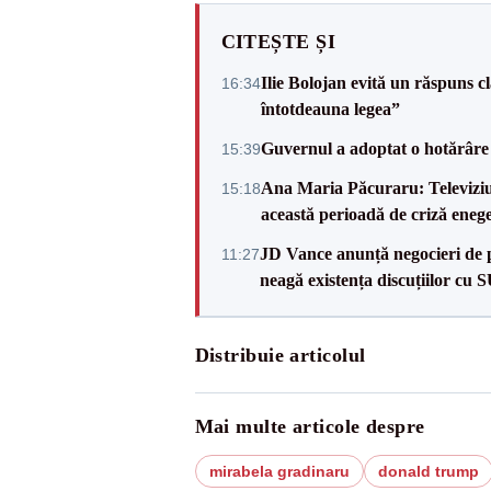
CITEȘTE ȘI
Ilie Bolojan evită un răspuns c
16:34
întotdeauna legea”
Guvernul a adoptat o hotărâre 
15:39
Ana Maria Păcuraru: Televiziune
15:18
această perioadă de criză enege
JD Vance anunță negocieri de pa
11:27
neagă existența discuțiilor cu 
Distribuie articolul
Mai multe articole despre
mirabela gradinaru
donald trump