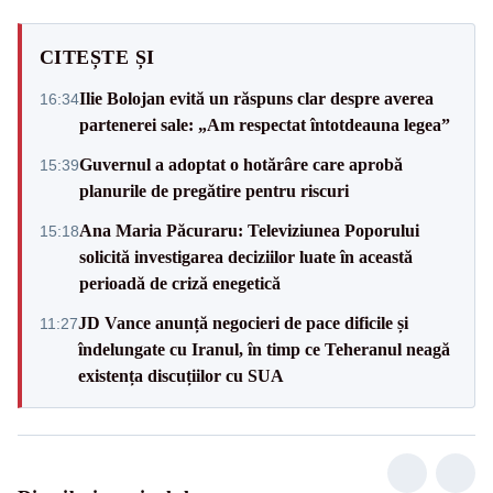
CITEȘTE ȘI
Ilie Bolojan evită un răspuns clar despre averea
16:34
partenerei sale: „Am respectat întotdeauna legea”
Guvernul a adoptat o hotărâre care aprobă
15:39
planurile de pregătire pentru riscuri
Ana Maria Păcuraru: Televiziunea Poporului
15:18
solicită investigarea deciziilor luate în această
perioadă de criză enegetică
JD Vance anunță negocieri de pace dificile și
11:27
îndelungate cu Iranul, în timp ce Teheranul neagă
existența discuțiilor cu SUA