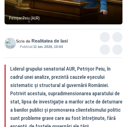
Petrișor Peiu (AUR)
Realitatea de Iasi
Scris de
Publicat:
11 iun. 2026, 10:04
Liderul grupului senatorial AUR, Petrișor Peiu, în
cadrul unei analize, prezintă cauzele eșecului
sistematic și structural al guvernării României.
Potrivit acestuia, supradimensionarea aparatului de
stat, lipsa de investigație a marilor acte de deturnare
a banilor publici și promovarea clientelismului politic
sunt probleme grave care au fost întreținute, fără
excepții, de fostele guvernări ale țării.