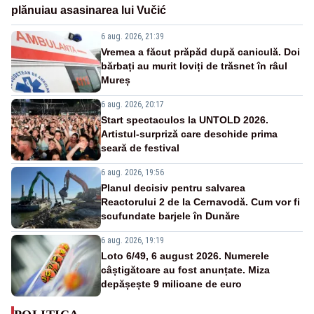
plănuiau asasinarea lui Vučić
6 aug. 2026, 21:39
Vremea a făcut prăpăd după caniculă. Doi
bărbați au murit loviți de trăsnet în râul
Mureș
6 aug. 2026, 20:17
Start spectaculos la UNTOLD 2026.
Artistul-surpriză care deschide prima
seară de festival
6 aug. 2026, 19:56
Planul decisiv pentru salvarea
Reactorului 2 de la Cernavodă. Cum vor fi
scufundate barjele în Dunăre
6 aug. 2026, 19:19
Loto 6/49, 6 august 2026. Numerele
câștigătoare au fost anunțate. Miza
depășește 9 milioane de euro