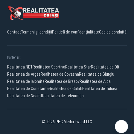
Contact
Termeni și condiții
Politică de confidențialitate
Cod de conduită
Parteneri:
Realitatea.NET
Realitatea Sportiva
Realitatea Star
Realitatea de Olt
Realitatea de Arges
Realitatea de Covasna
Realitatea de Giurgiu
Realitatea de Ialomita
Realitatea de Brasov
Realitatea de Alba
Realitatea de Constanta
Realitatea de Galati
Realitatea de Tulcea
Realitatea de Neamt
Realitatea de Teleorman
© 2026 PHG Media Invest LLC
Facebook
YouTube