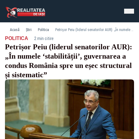
Acasă
Știri
Politica
Petrișor Peiu (liderul senatorilor AUR): „În numele ‘stabilității’, guvernarea a condus România spre un eșec structural și sistematic”
·
POLITICA
2 min citire
Petrișor Peiu (liderul senatorilor AUR):
„În numele ‘stabilității’, guvernarea a
condus România spre un eșec structural
și sistematic”