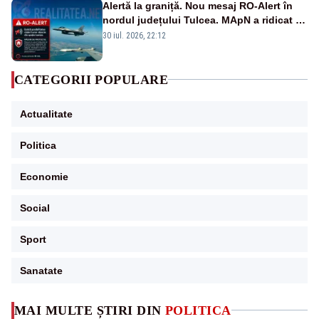
Alertă la graniță. Nou mesaj RO-Alert în
nordul județului Tulcea. MApN a ridicat de
la sol două avioane F-16
30 iul. 2026, 22:12
CATEGORII POPULARE
Actualitate
Politica
Economie
Social
Sport
Sanatate
MAI MULTE ȘTIRI DIN
POLITICA