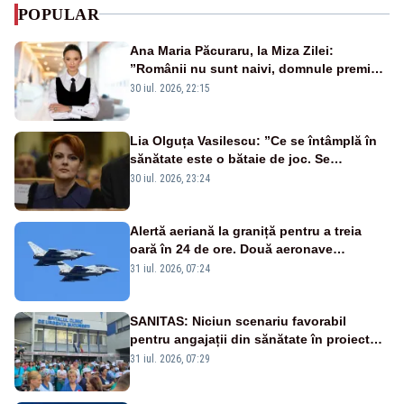
POPULAR
Ana Maria Păcuraru, la Miza Zilei:
”Românii nu sunt naivi, domnule premier
Bolojan”
30 iul. 2026, 22:15
Lia Olguța Vasilescu: ”Ce se întâmplă în
sănătate este o bătaie de joc. Se
guvernează extraordinar de prost”
30 iul. 2026, 23:24
Alertă aeriană la graniță pentru a treia
oară în 24 de ore. Două aeronave
Eurofighter britanice au fost ridicate de la
31 iul. 2026, 07:24
sol
SANITAS: Niciun scenariu favorabil
pentru angajații din sănătate în proiectul
Legii salarizării
31 iul. 2026, 07:29