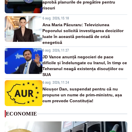
aprobă planurile de pregătire pentru
riscuri
6 aug. 2026, 15:18
Ana Maria Păcuraru: Televiziunea
Poporului solicită investigarea deciziilor
luate în această perioadă de criză
enegetică
6 aug. 2026, 11:27
JD Vance anunță negocieri de pace
dificile și îndelungate cu Iranul, în timp ce
Teheranul neagă existența discuțiilor cu
SUA
6 aug. 2026, 11:24
Nicușor Dan, suspendat pentru că nu
propune un nume de prim-ministru, așa
cum prevede Constituția!
ECONOMIE