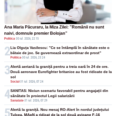
Ana Maria Păcuraru, la Miza Zilei: ”Românii nu sunt
naivi, domnule premier Bolojan”
Politica
·
30 iul. 2026, 22:15
2
Lia Olguța Vasilescu: ”Ce se întâmplă în sănătate este o
bătaie de joc. Se guvernează extraordinar de prost”
Politica
-
30 iul. 2026, 23:24
3
Alertă aeriană la graniță pentru a treia oară în 24 de ore.
Două aeronave Eurofighter britanice au fost ridicate de la
sol
Social
-
31 iul. 2026, 07:24
4
SANITAS: Niciun scenariu favorabil pentru angajații din
sănătate în proiectul Legii salarizării
Sanatate
-
31 iul. 2026, 07:29
5
Alertă la graniță. Nou mesaj RO-Alert în nordul județului
Tulcea. MApN a ridicat de la sol două avioane F-16