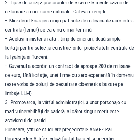
2. Lipsa de curaj a procurorilor de a cerceta marile cazuri de
deturnare a unor sume colosale. Câteva exemple:
– Ministerul Energiei a îngropat sute de milioane de euro într-o
centrala (Iernut) pe care nu o mai termină;
– Același minister a ratat, timp de cinci ani, două simple
licitații pentru selecția constructorilor proiectatelir centrale de
la Ișalnița și Turceni;
– Guvernul a acordat un contract de aproape 200 de milioane
de euro, fără licitație, unei firme cu zero experiență în domeniu
(este vorba de soluții de securitate cibernetica bazate pe
limbaje LLM);
3. Promovarea, la vârful administrației, a unor personaje cu
mari vulnerabilități de carieră, al căror singur merit este
activismul de partid.
Bunăoară, știți ce studii are președintele ANAF? Pai
Universitatea Artifex, adică fostul liceu al cooperației