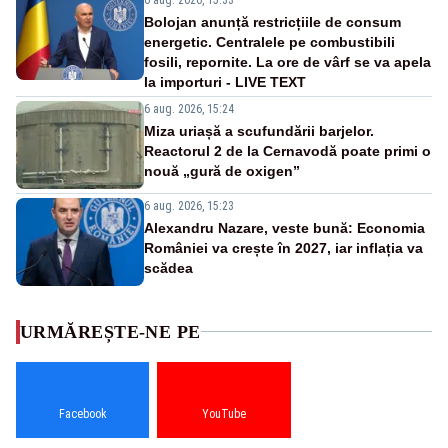
Bolojan anunță restricțiile de consum
energetic. Centralele pe combustibili
fosili, repornite. La ore de vârf se va apela
la importuri - LIVE TEXT
6 aug. 2026, 15:24
Miza uriașă a scufundării barjelor.
Reactorul 2 de la Cernavodă poate primi o
nouă „gură de oxigen”
6 aug. 2026, 15:23
Alexandru Nazare, veste bună: Economia
României va crește în 2027, iar inflația va
scădea
URMĂREȘTE-NE PE
Facebook
YouTube