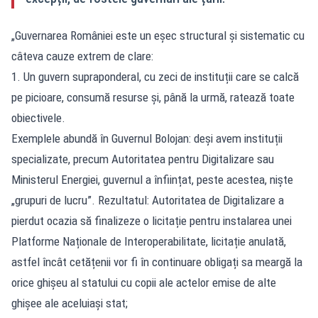
„Guvernarea României este un eșec structural și sistematic cu
câteva cauze extrem de clare:
1. Un guvern supraponderal, cu zeci de instituții care se calcă
pe picioare, consumă resurse și, până la urmă, ratează toate
obiectivele.
Exemplele abundă în Guvernul Bolojan: deși avem instituții
specializate, precum Autoritatea pentru Digitalizare sau
Ministerul Energiei, guvernul a înființat, peste acestea, niște
„grupuri de lucru”. Rezultatul: Autoritatea de Digitalizare a
pierdut ocazia să finalizeze o licitație pentru instalarea unei
Platforme Naționale de Interoperabilitate, licitație anulată,
astfel încât cetățenii vor fi în continuare obligați sa meargă la
orice ghișeu al statului cu copii ale actelor emise de alte
ghișee ale aceluiași stat;