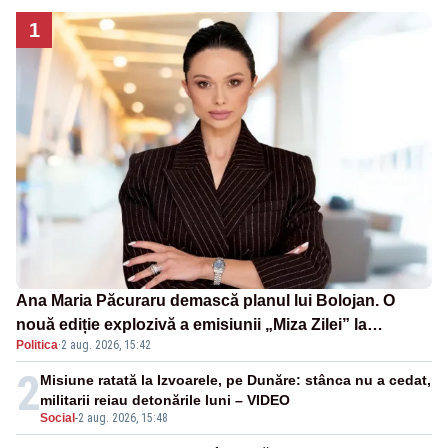
1
Ana Maria Păcuraru demască planul lui Bolojan. O
nouă ediție explozivă a emisiunii „Miza Zilei” la
Politica
·
2 aug. 2026, 15:42
Realitatea PLUS
2
Misiune ratată la Izvoarele, pe Dunăre: stânca nu a cedat,
militarii reiau detonările luni – VIDEO
Social
-
2 aug. 2026, 15:48