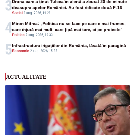
3
Drona care a ținut Tulcea în alertă a zburat 20 de minute
deasupra apelor României. Au fost ridicate două F-16
Social
-
2 aug. 2026, 19:28
4
Miron Mitrea: „Politica nu se face pe care e mai frumos,
care înjură mai mult, care țipă mai tare, ci pe proiecte”
Politica
-
2 aug. 2026, 19:33
5
Infrastructura irigațiilor din România, lăsată în paragină
Economie
-
2 aug. 2026, 15:38
ACTUALITATE