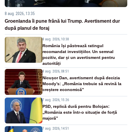
8 aug. 2026, 13:35
Groenlanda îi pune frână lui Trump. Avertisment dur
după planul de foraj
8 aug. 2026, 10:38
România își păstrează ratingul
recomandat investițiilor. Un semnal
pozitiv, dar și un avertisment pentru
autorități
8 aug. 2026, 08:51
Nicușor Dan, avertisment după decizia
Moody’s: „România trebuie să revină la
creștere economică”
7 aug. 2026, 15:26
PSD, replică dură pentru Bolojan:
„România este într-o situație de forță
majoră”
7 aug. 2026, 14:51