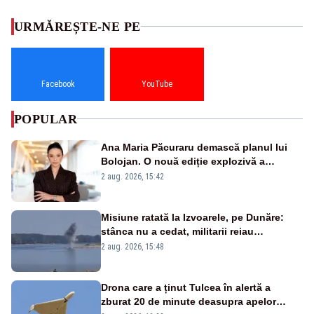
URMĂREȘTE-NE PE
Facebook
YouTube
POPULAR
Ana Maria Păcuraru demască planul lui
Bolojan. O nouă ediție explozivă a
emisiunii „Miza Zilei” la Realitatea PLUS
2 aug. 2026, 15:42
Misiune ratată la Izvoarele, pe Dunăre:
stânca nu a cedat, militarii reiau
detonările luni – VIDEO
2 aug. 2026, 15:48
Drona care a ținut Tulcea în alertă a
zburat 20 de minute deasupra apelor