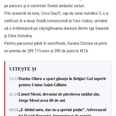
pe parcurs și a controlat finalul ambelor seturi.
Prin această victorie, Coco Gauff, cap de serie numărul 3, s-a
calificat în a doua finală consecutivă la Foro Italico, urmând
să o întâlnească pe câștigătoarea duelului dintre Iga Swiatek
și Elina Svitolina.
Pentru parcursul până în semifinale, Sorana Cîrstea va primi
un premiu de 289.115 euro și 390 de puncte WTA.
CITEȘTE ȘI
Darius Olaru a spart gheața în Belgia! Gol superb
13:37
pentru Union Saint-Gilloise
Lionel Messi, devastat de pierderea tatălui său.
11:10
Jorge Messi avea 68 de ani
„E idolul meu, dar m-a speriat puțin”. Adversarul
08:05
lui David Popovici, impresionat de român