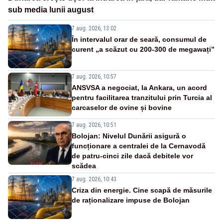
sub media lunii august
7 aug. 2026, 13:02
În intervalul orar de seară, consumul de
curent „a scăzut cu 200-300 de megawați”
7 aug. 2026, 10:57
ANSVSA a negociat, la Ankara, un acord
pentru facilitarea tranzitului prin Turcia al
carcaselor de ovine și bovine
7 aug. 2026, 10:51
Bolojan: Nivelul Dunării asigură o
funcționare a centralei de la Cernavodă
de patru-cinci zile dacă debitele vor
scădea
7 aug. 2026, 10:43
Criza din energie. Cine scapă de măsurile
de raționalizare impuse de Bolojan