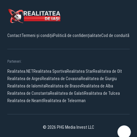
Contact
Termeni și condiții
Politică de confidențialitate
Cod de conduită
Parteneri:
Realitatea.NET
Realitatea Sportiva
Realitatea Star
Realitatea de Olt
Realitatea de Arges
Realitatea de Covasna
Realitatea de Giurgiu
Realitatea de Ialomita
Realitatea de Brasov
Realitatea de Alba
Realitatea de Constanta
Realitatea de Galati
Realitatea de Tulcea
Realitatea de Neamt
Realitatea de Teleorman
© 2026 PHG Media Invest LLC
Facebook
YouTube