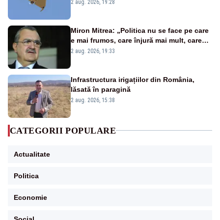
României. Au fost ridicate două F-16
2 aug. 2026, 19:28
Miron Mitrea: „Politica nu se face pe care
e mai frumos, care înjură mai mult, care
țipă mai tare, ci pe proiecte”
2 aug. 2026, 19:33
Infrastructura irigațiilor din România,
lăsată în paragină
2 aug. 2026, 15:38
CATEGORII POPULARE
Actualitate
Politica
Economie
Social