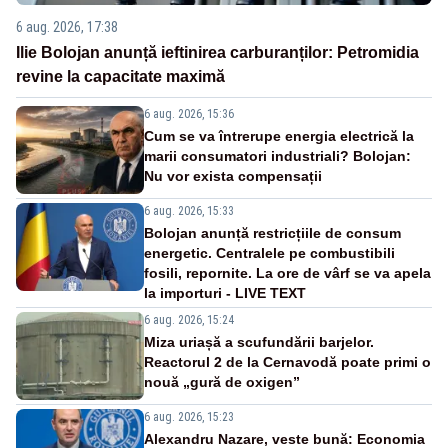
6 aug. 2026, 17:38
Ilie Bolojan anunță ieftinirea carburanților: Petromidia
revine la capacitate maximă
6 aug. 2026, 15:36
Cum se va întrerupe energia electrică la
marii consumatori industriali? Bolojan:
Nu vor exista compensații
6 aug. 2026, 15:33
Bolojan anunță restricțiile de consum
energetic. Centralele pe combustibili
fosili, repornite. La ore de vârf se va apela
la importuri - LIVE TEXT
6 aug. 2026, 15:24
Miza uriașă a scufundării barjelor.
Reactorul 2 de la Cernavodă poate primi o
nouă „gură de oxigen”
6 aug. 2026, 15:23
Alexandru Nazare, veste bună: Economia