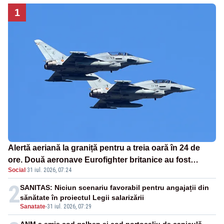
1
Alertă aeriană la graniță pentru a treia oară în 24 de
ore. Două aeronave Eurofighter britanice au fost
Social
·
31 iul. 2026, 07:24
ridicate de la sol
2
SANITAS: Niciun scenariu favorabil pentru angajații din
sănătate în proiectul Legii salarizării
Sanatate
-
31 iul. 2026, 07:29