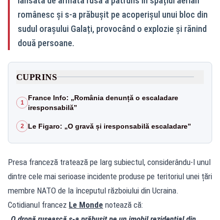
lansată de armata rusă a pătruns în spațiul aerian
românesc și s‑a prăbușit pe acoperișul unui bloc din
sudul orașului Galați, provocând o explozie și rănind
două persoane.
CUPRINS
France Info: „România denunță o escaladare
1
iresponsabilă”
Le Figaro: „O gravă și iresponsabilă escaladare”
2
Presa franceză tratează pe larg subiectul, considerându‑l unul
dintre cele mai serioase incidente produse pe teritoriul unei țări
membre NATO de la începutul războiului din Ucraina.
Cotidianul francez
Le Monde
notează că:
„O dronă rusească s‑a prăbușit pe un imobil rezidențial din