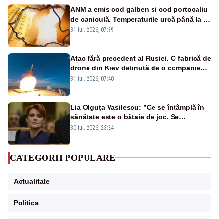
ANM a emis cod galben și cod portocaliu
de caniculă. Temperaturile urcă până la 38
de grade, iar nopțile devin tropicale
31 iul. 2026, 07:39
Atac fără precedent al Rusiei. O fabrică de
drone din Kiev deținută de o companie
americană, distrusă de o rachetă
31 iul. 2026, 07:40
rusească
Lia Olguța Vasilescu: ”Ce se întâmplă în
sănătate este o bătaie de joc. Se
guvernează extraordinar de prost”
30 iul. 2026, 23:24
CATEGORII POPULARE
Actualitate
Politica