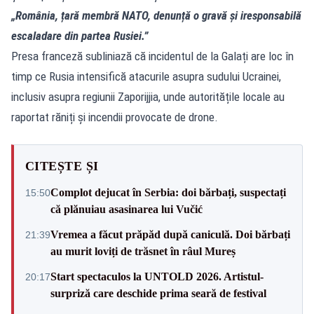
„România, țară membră NATO, denunță o gravă și iresponsabilă
escaladare din partea Rusiei.”
Presa franceză subliniază că incidentul de la Galați are loc în
timp ce Rusia intensifică atacurile asupra sudului Ucrainei,
inclusiv asupra regiunii Zaporijjia, unde autoritățile locale au
raportat răniți și incendii provocate de drone.
CITEȘTE ȘI
Complot dejucat în Serbia: doi bărbați, suspectați
15:50
că plănuiau asasinarea lui Vučić
Vremea a făcut prăpăd după caniculă. Doi bărbați
21:39
au murit loviți de trăsnet în râul Mureș
Start spectaculos la UNTOLD 2026. Artistul-
20:17
surpriză care deschide prima seară de festival