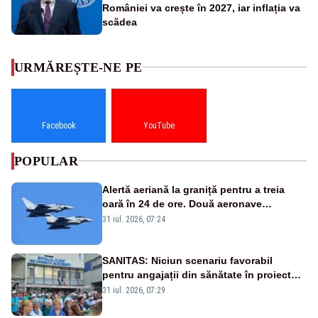
României va crește în 2027, iar inflația va
scădea
URMĂREȘTE-NE PE
Facebook
YouTube
POPULAR
Alertă aeriană la graniță pentru a treia
oară în 24 de ore. Două aeronave
Eurofighter britanice au fost ridicate de la
31 iul. 2026, 07:24
sol
SANITAS: Niciun scenariu favorabil
pentru angajații din sănătate în proiectul
Legii salarizării
31 iul. 2026, 07:29