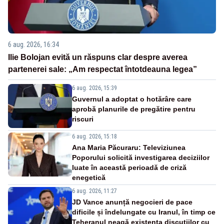
6 aug. 2026, 16:34
Ilie Bolojan evită un răspuns clar despre averea
partenerei sale: „Am respectat întotdeauna legea”
6 aug. 2026, 15:39
Guvernul a adoptat o hotărâre care
aprobă planurile de pregătire pentru
riscuri
6 aug. 2026, 15:18
Ana Maria Păcuraru: Televiziunea
Poporului solicită investigarea deciziilor
luate în această perioadă de criză
enegetică
6 aug. 2026, 11:27
JD Vance anunță negocieri de pace
dificile și îndelungate cu Iranul, în timp ce
Teheranul neagă existența discuțiilor cu