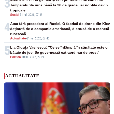
3
ANM a emis cod galben și cod portocaliu de caniculă.
Temperaturile urcă până la 38 de grade, iar nopțile devin
tropicale
Social
-
31 iul. 2026, 07:39
4
Atac fără precedent al Rusiei. O fabrică de drone din Kiev
deținută de o companie americană, distrusă de o rachetă
rusească
Actualitate
-
31 iul. 2026, 07:40
5
Lia Olguța Vasilescu: ”Ce se întâmplă în sănătate este o
bătaie de joc. Se guvernează extraordinar de prost”
Politica
-
30 iul. 2026, 23:24
ACTUALITATE