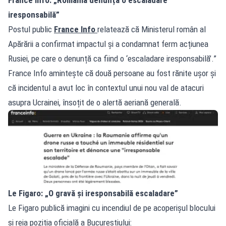
iresponsabilă”
Postul public
France Info
relatează că Ministerul român al
Apărării a confirmat impactul și a condamnat ferm acțiunea
Rusiei, pe care o denunță ca fiind o ‘escaladare iresponsabilă’.”
France Info amintește că două persoane au fost rănite ușor și
că incidentul a avut loc în contextul unui nou val de atacuri
asupra Ucrainei, însoțit de o alertă aeriană generală.
Le Figaro: „O gravă și iresponsabilă escaladare”
Le Figaro publică imagini cu incendiul de pe acoperișul blocului
și reia poziția oficială a Bucureștiului: