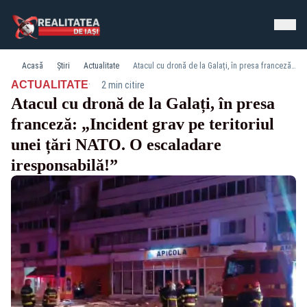
Acasă
Știri
Actualitate
Atacul cu dronă de la Galați, în presa franceză: „Incident grav pe teritoriul unei țări NATO. O escaladare iresponsabilă!”
·
ACTUALITATE
2 min citire
Atacul cu dronă de la Galați, în presa
franceză: „Incident grav pe teritoriul
unei țări NATO. O escaladare
iresponsabilă!”