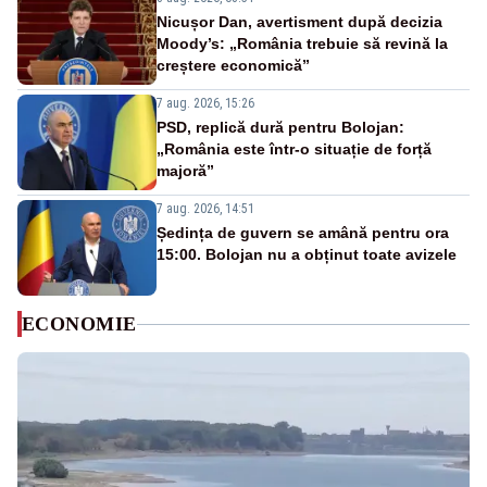
Nicușor Dan, avertisment după decizia
Moody’s: „România trebuie să revină la
creștere economică”
7 aug. 2026, 15:26
PSD, replică dură pentru Bolojan:
„România este într-o situație de forță
majoră”
7 aug. 2026, 14:51
Ședința de guvern se amână pentru ora
15:00. Bolojan nu a obținut toate avizele
ECONOMIE