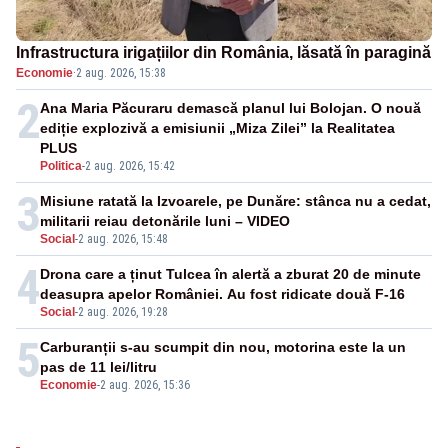
Infrastructura irigațiilor din România, lăsată în paragină
Economie
·
2 aug. 2026, 15:38
2
Ana Maria Păcuraru demască planul lui Bolojan. O nouă
ediție explozivă a emisiunii „Miza Zilei” la Realitatea
PLUS
Politica
-
2 aug. 2026, 15:42
3
Misiune ratată la Izvoarele, pe Dunăre: stânca nu a cedat,
militarii reiau detonările luni – VIDEO
Social
-
2 aug. 2026, 15:48
4
Drona care a ținut Tulcea în alertă a zburat 20 de minute
deasupra apelor României. Au fost ridicate două F-16
Social
-
2 aug. 2026, 19:28
5
Carburanții s-au scumpit din nou, motorina este la un
pas de 11 lei/litru
Economie
-
2 aug. 2026, 15:36