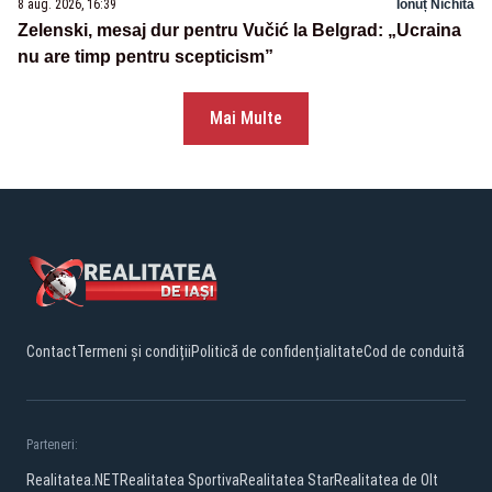
8 aug. 2026, 16:39
Ionuț Nichita
Zelenski, mesaj dur pentru Vučić la Belgrad: „Ucraina
nu are timp pentru scepticism”
Mai Multe
Contact
Termeni și condiții
Politică de confidențialitate
Cod de conduită
Parteneri:
Realitatea.NET
Realitatea Sportiva
Realitatea Star
Realitatea de Olt