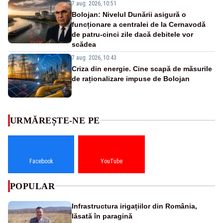
7 aug. 2026, 10:51
Bolojan: Nivelul Dunării asigură o
funcționare a centralei de la Cernavodă
de patru-cinci zile dacă debitele vor
scădea
7 aug. 2026, 10:43
Criza din energie. Cine scapă de măsurile
de raționalizare impuse de Bolojan
URMĂREȘTE-NE PE
Facebook
YouTube
POPULAR
Infrastructura irigațiilor din România,
lăsată în paragină