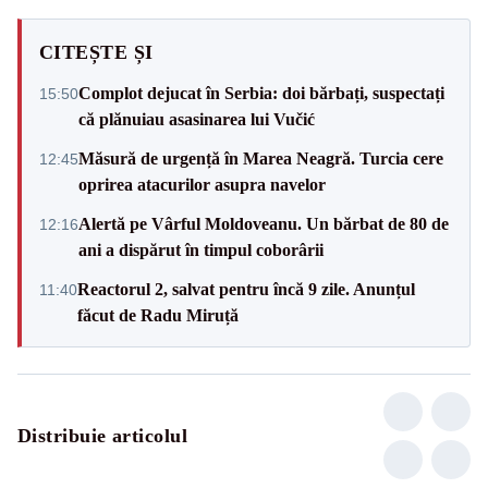
CITEȘTE ȘI
Complot dejucat în Serbia: doi bărbați, suspectați
15:50
că plănuiau asasinarea lui Vučić
Măsură de urgență în Marea Neagră. Turcia cere
12:45
oprirea atacurilor asupra navelor
Alertă pe Vârful Moldoveanu. Un bărbat de 80 de
12:16
ani a dispărut în timpul coborârii
Reactorul 2, salvat pentru încă 9 zile. Anunțul
11:40
făcut de Radu Miruță
Distribuie articolul