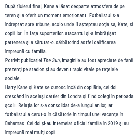
După fluierul final, Kane a lăsat deoparte atmosfera de pe
teren și a oferit un moment emoționant. Fotbalistul s-a
îndreptat spre tribune, acolo unde îl așteptau soția sa, Kate, și
copiii lor. În fața suporterilor, atacantul și-a îmbrățișat
partenera și a sărutat-o, sărbătorind astfel calificarea
împreună cu familia.
Potrivit publicației
The Sun
, imaginile au fost apreciate de fanii
prezenți pe stadion și au devenit rapid virale pe rețelele
sociale.
Harry Kane și Kate se cunosc încă din copilărie, cei doi
crescând în același cartier din Londra și fiind colegi în perioada
școlii. Relația lor s-a consolidat de-a lungul anilor, iar
fotbalistul a cerut-o în căsătorie în timpul unei vacanțe în
Bahamas. Cei doi și-au întemeiat oficial familia în 2019 și au
împreună mai mulți copii.