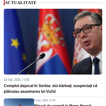
ACTUALITATE
24 feb. 2026, 15:50
Complot dejucat în Serbia: doi bărbați, suspectați că
plănuiau asasinarea lui Vučić
9 aug. 2026, 12:45
Măsură de urgență în Marea Neagră.