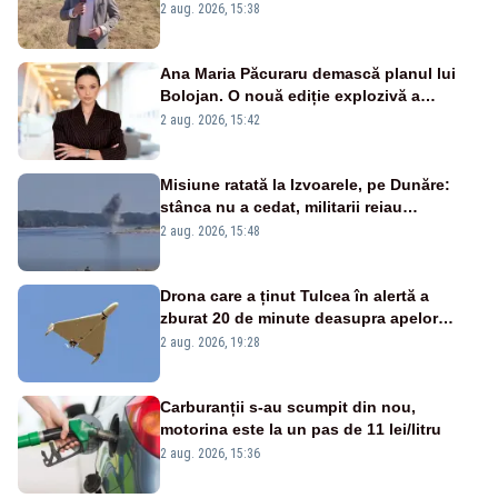
2 aug. 2026, 15:38
Ana Maria Păcuraru demască planul lui
Bolojan. O nouă ediție explozivă a
emisiunii „Miza Zilei” la Realitatea PLUS
2 aug. 2026, 15:42
Misiune ratată la Izvoarele, pe Dunăre:
stânca nu a cedat, militarii reiau
detonările luni – VIDEO
2 aug. 2026, 15:48
Drona care a ținut Tulcea în alertă a
zburat 20 de minute deasupra apelor
României. Au fost ridicate două F-16
2 aug. 2026, 19:28
Carburanții s-au scumpit din nou,
motorina este la un pas de 11 lei/litru
2 aug. 2026, 15:36