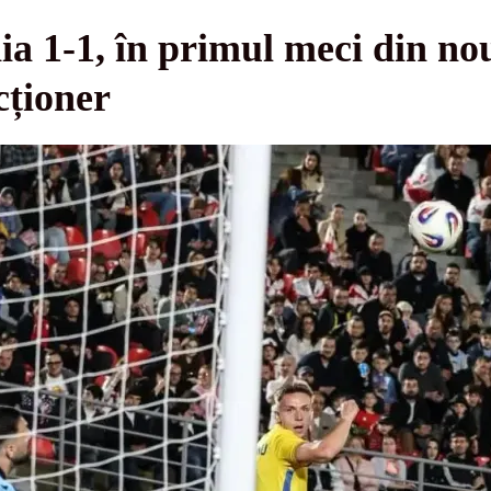
 1-1, în primul meci din nou
cționer