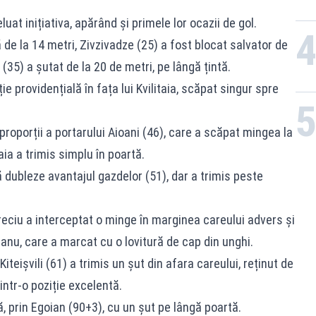
luat inițiativa, apărând și primele lor ocazii de gol.
 de la 14 metri, Zivzivadze (25) a fost blocat salvator de
 (35) a șutat de la 20 de metri, pe lângă țintă.
ie providențială în fața lui Kvilitaia, scăpat singur spre
proporții a portarului Aioani (46), care a scăpat mingea la
aia a trimis simplu în poartă.
 dubleze avantajul gazdelor (51), dar a trimis peste
reciu a interceptat o minge în marginea careului advers și
anu, care a marcat cu o lovitură de cap din unghi.
iteișvili (61) a trimis un șut din afara careului, reținut de
intr-o poziție excelentă.
, prin Egoian (90+3), cu un șut pe lângă poartă.