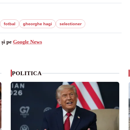
fotbal
gheorghe hagi
selectioner
 și pe
Google News
POLITICA