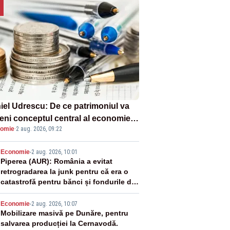
iel Udrescu: De ce patrimoniul va
eni conceptul central al economiei
omie
·
2 aug. 2026, 09:22
oare?
2
Economie
-
2 aug. 2026, 10:01
Piperea (AUR): România a evitat
retrogradarea la junk pentru că era o
catastrofă pentru bănci și fondurile de
pensii
3
Economie
-
2 aug. 2026, 10:07
Mobilizare masivă pe Dunăre, pentru
salvarea producției la Cernavodă.