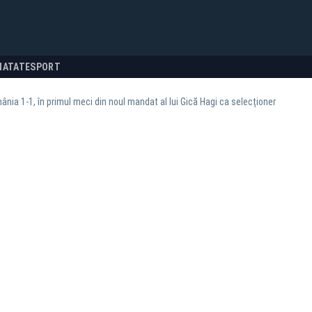
NATATE
SPORT
nia 1-1, în primul meci din noul mandat al lui Gică Hagi ca selecționer