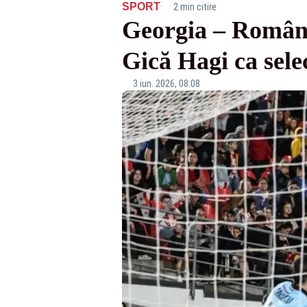
·
SPORT
2 min citire
Georgia – România
Gică Hagi ca sele
3 iun. 2026, 08:08