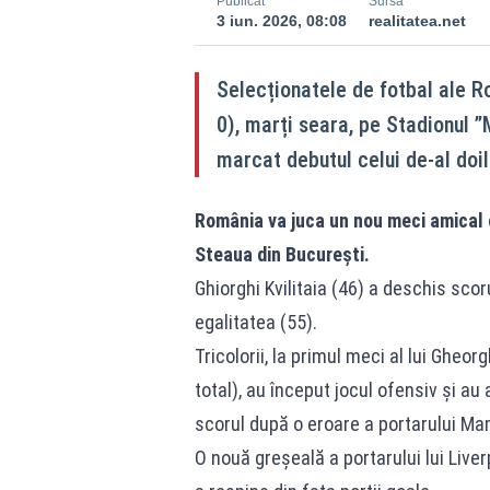
Publicat
Sursă
3 iun. 2026, 08:08
realitatea.net
Selecționatele de fotbal ale Ro
0), marți seara, pe Stadionul ”
marcat debutul celui de-al doi
România va juca un nou meci amical cu
Steaua din București.
Ghiorghi Kvilitaia (46) a deschis sco
egalitatea (55).
Tricolorii, la primul meci al lui Gheor
total), au început jocul ofensiv și a
scorul după o eroare a portarului Mam
O nouă greșeală a portarului lui Liverp