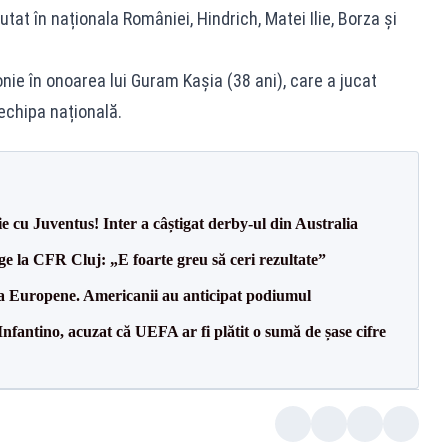
tat în naționala României, Hindrich, Matei Ilie, Borza și
nie în onoarea lui Guram Kașia (38 ani), care a jucat
echipa națională.
ie cu Juventus! Inter a câștigat derby-ul din Australia
e la CFR Cluj: „E foarte greu să ceri rezultate”
 la Europene. Americanii au anticipat podiumul
nfantino, acuzat că UEFA ar fi plătit o sumă de șase cifre