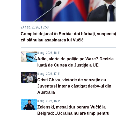
24 feb. 2026, 15:50
Complot dejucat în Serbia: doi bărbați, suspectaț
că plănuiau asasinarea lui Vučić
8 aug. 2026, 18:31
Adio, alerte de poliție pe Waze? Decizia
luată de Curtea de Justiție a UE
8 aug. 2026, 17:31
Cristi Chivu, victorie de senzație cu
Juventus! Inter a câștigat derby-ul din
Australia
8 aug. 2026, 16:39
Zelenski, mesaj dur pentru Vučić la
Belgrad: „Ucraina nu are timp pentru