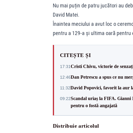
Nu mai puțin de patru jucători au debu
David Matei.
Înaintea meciului a avut loc o ceremo
pentru a 129-a și ultima oară pentru 
CITEȘTE ȘI
Cristi Chivu, victorie de senzaț
17:31
Dan Petrescu a spus ce nu merg
12:46
David Popovici, favorit la aur
11:32
Scandal uriaș la FIFA. Gianni I
09:22
pentru o fostă angajată
Distribuie articolul