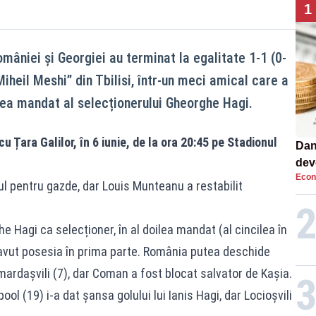
1
mâniei și Georgiei au terminat la egalitate 1-1 (0-
Miheil Meshi” din Tbilisi, într-un meci amical care a
lea mandat al selecționerului Gheorghe Hagi.
 Țara Galilor, în 6 iunie, de la ora 20:45 pe Stadionul
Dan
dev
Econ
viit
rul pentru gazde, dar Louis Munteanu a restabilit
ghe Hagi ca selecționer, în al doilea mandat (al cincilea în
u avut posesia în prima parte. România putea deschide
ardașvili (7), dar Coman a fost blocat salvator de Kașia.
ool (19) i-a dat șansa golului lui Ianis Hagi, dar Locioșvili