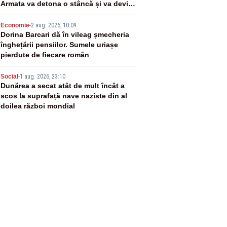
Armata va detona o stâncă și va devia
apa fluviului - IMAGINI AERIENE
4
Economie
-
2 aug. 2026, 10:09
Dorina Barcari dă în vileag șmecheria
înghețării pensiilor. Sumele uriașe
pierdute de fiecare român
5
Social
-
1 aug. 2026, 23:10
Dunărea a secat atât de mult încât a
scos la suprafață nave naziste din al
doilea război mondial