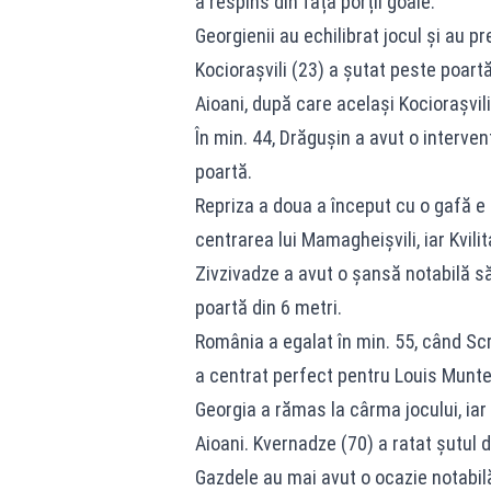
a respins din fața porții goale.
Georgienii au echilibrat jocul și au pre
Kociorașvili (23) a șutat peste poartă
Aioani, după care același Kociorașvili
În min. 44, Drăgușin a avut o intervenț
poartă.
Repriza a doua a început cu o gafă e 
centrarea lui Mamagheișvili, iar Kvilit
Zivzivadze a avut o șansă notabilă să
poartă din 6 metri.
România a egalat în min. 55, când Sc
a centrat perfect pentru Louis Munte
Georgia a rămas la cârma jocului, iar K
Aioani. Kvernadze (70) a ratat șutul d
Gazdele au mai avut o ocazie notabilă