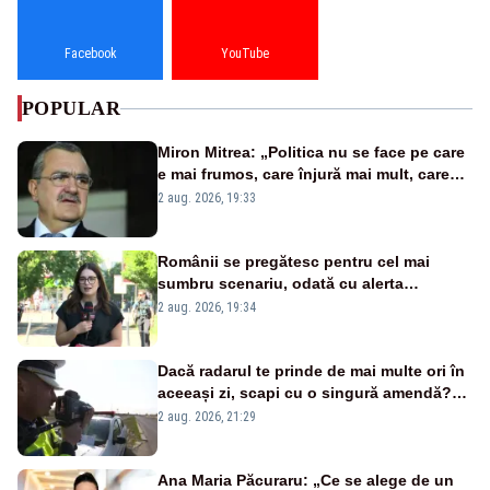
Facebook
YouTube
POPULAR
Miron Mitrea: „Politica nu se face pe care
e mai frumos, care înjură mai mult, care
țipă mai tare, ci pe proiecte”
2 aug. 2026, 19:33
Românii se pregătesc pentru cel mai
sumbru scenariu, odată cu alerta
energetică
2 aug. 2026, 19:34
Dacă radarul te prinde de mai multe ori în
aceeași zi, scapi cu o singură amendă?
Ce spune legea
2 aug. 2026, 21:29
Ana Maria Păcuraru: „Ce se alege de un