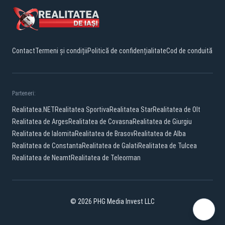
Contact
Termeni și condiții
Politică de confidențialitate
Cod de conduită
Parteneri:
Realitatea.NET
Realitatea Sportiva
Realitatea Star
Realitatea de Olt
Realitatea de Arges
Realitatea de Covasna
Realitatea de Giurgiu
Realitatea de Ialomita
Realitatea de Brasov
Realitatea de Alba
Realitatea de Constanta
Realitatea de Galati
Realitatea de Tulcea
Realitatea de Neamt
Realitatea de Teleorman
© 2026 PHG Media Invest LLC
Facebook
YouTube