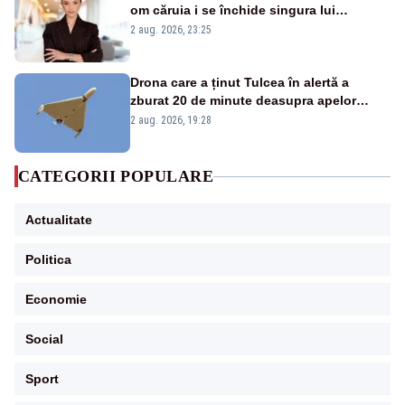
om căruia i se închide singura lui
portiță?”
2 aug. 2026, 23:25
Drona care a ținut Tulcea în alertă a
zburat 20 de minute deasupra apelor
României. Au fost ridicate două F-16
2 aug. 2026, 19:28
CATEGORII POPULARE
Actualitate
Politica
Economie
Social
Sport