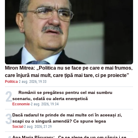
Miron Mitrea: „Politica nu se face pe care e mai frumos,
care înjură mai mult, care țipă mai tare, ci pe proiecte”
Politica
·
2 aug. 2026, 19:33
2
Românii se pregătesc pentru cel mai sumbru
scenariu, odată cu alerta energetică
Economie
-
2 aug. 2026, 19:34
3
Dacă radarul te prinde de mai multe ori în aceeași zi,
scapi cu o singură amendă? Ce spune legea
Social
-
2 aug. 2026, 21:29
Ana Maria Păcuraru: „Ce se alege de un om căruia i se