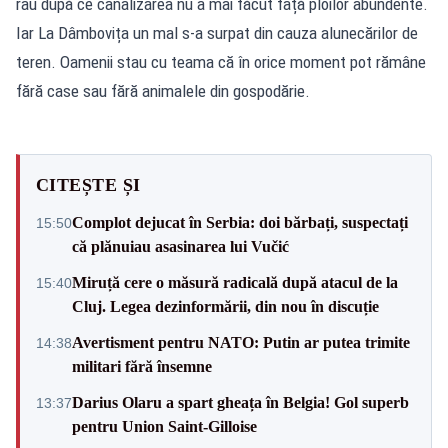
râu după ce canalizarea nu a mai făcut față ploilor abundente.
Iar La Dâmbovița un mal s-a surpat din cauza alunecărilor de
teren. Oamenii stau cu teama că în orice moment pot rămâne
fără case sau fără animalele din gospodărie.
CITEȘTE ȘI
Complot dejucat în Serbia: doi bărbați, suspectați
15:50
că plănuiau asasinarea lui Vučić
Miruță cere o măsură radicală după atacul de la
15:40
Cluj. Legea dezinformării, din nou în discuție
Avertisment pentru NATO: Putin ar putea trimite
14:38
militari fără însemne
Darius Olaru a spart gheața în Belgia! Gol superb
13:37
pentru Union Saint-Gilloise