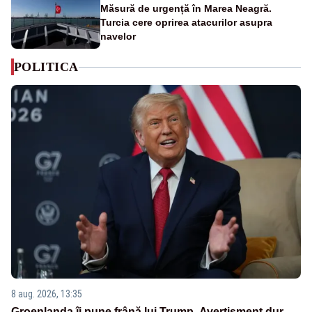
Măsură de urgență în Marea Neagră.
Turcia cere oprirea atacurilor asupra
navelor
POLITICA
8 aug. 2026, 13:35
Groenlanda îi pune frână lui Trump. Avertisment dur