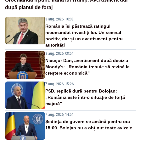
după planul de foraj
8 aug. 2026, 10:38
România își păstrează ratingul
recomandat investițiilor. Un semnal
pozitiv, dar și un avertisment pentru
autorități
8 aug. 2026, 08:51
Nicușor Dan, avertisment după decizia
Moody’s: „România trebuie să revină la
creștere economică”
7 aug. 2026, 15:26
PSD, replică dură pentru Bolojan:
„România este într-o situație de forță
majoră”
7 aug. 2026, 14:51
Ședința de guvern se amână pentru ora
15:00. Bolojan nu a obținut toate avizele