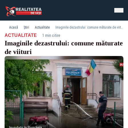
Acasă
Știri
Actualitate
Imaginile dezastrului: comune măturate de viituri
·
ACTUALITATE
1 min citire
Imaginile dezastrului: comune măturate
de viituri
Inundații în România