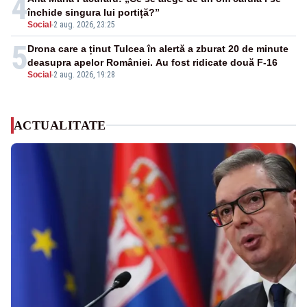
4
închide singura lui portiță?”
Social
-
2 aug. 2026, 23:25
5
Drona care a ținut Tulcea în alertă a zburat 20 de minute
deasupra apelor României. Au fost ridicate două F-16
Social
-
2 aug. 2026, 19:28
ACTUALITATE