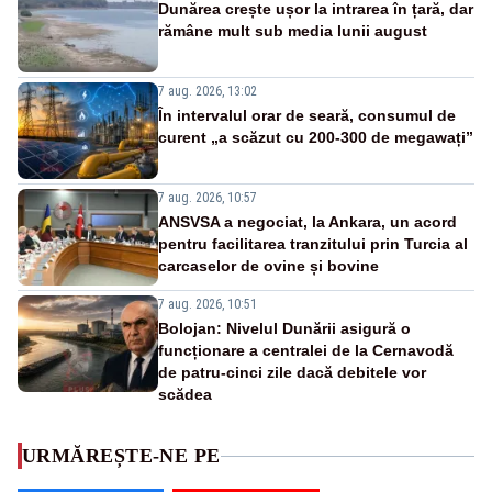
Dunărea crește ușor la intrarea în țară, dar
rămâne mult sub media lunii august
7 aug. 2026, 13:02
În intervalul orar de seară, consumul de
curent „a scăzut cu 200-300 de megawați”
7 aug. 2026, 10:57
ANSVSA a negociat, la Ankara, un acord
pentru facilitarea tranzitului prin Turcia al
carcaselor de ovine și bovine
7 aug. 2026, 10:51
Bolojan: Nivelul Dunării asigură o
funcționare a centralei de la Cernavodă
de patru-cinci zile dacă debitele vor
scădea
URMĂREȘTE-NE PE