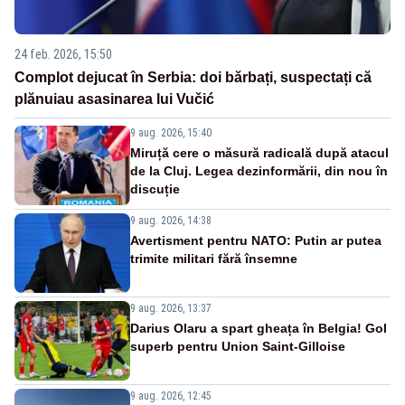
24 feb. 2026, 15:50
Complot dejucat în Serbia: doi bărbați, suspectați că
plănuiau asasinarea lui Vučić
9 aug. 2026, 15:40
Miruță cere o măsură radicală după atacul
de la Cluj. Legea dezinformării, din nou în
discuție
9 aug. 2026, 14:38
Avertisment pentru NATO: Putin ar putea
trimite militari fără însemne
9 aug. 2026, 13:37
Darius Olaru a spart gheața în Belgia! Gol
superb pentru Union Saint-Gilloise
9 aug. 2026, 12:45