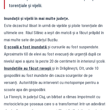
torențiale și vijelii.
Inundații și vijelii în mai multe județe.
Este dezastrul lăsat în urmă de vijeliile și ploile torențiale din
ultimele ore. Râul Slănic a ieșit din matcă și a făcut prăpăd în
mai multe sate din județul Buzău.
O școală a fost inundată
și cursurile au fost suspendate.
Aproximativ 60 de elevi au fost evacuați de urgență după ce
nivelul apei a ajuns la peste 20 de centimetri în interiorul școlii.
Inundațiile au făcut ravagii
și în Drăgănești, Olt, unde 10
gospodării au fost inundate din cauza scurgerilor de pe
versanți. Autoritățile au intervenit cu motopompe pentru a
scoate apa din gospodării.
La Florești, în județul Cluj, un bărbat a rămas împotmolit cu
motocicleta pe șoseaua care s-a transformat într-un adevărat