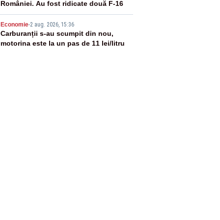
României. Au fost ridicate două F-16
5
Economie
-
2 aug. 2026, 15:36
Carburanții s-au scumpit din nou,
motorina este la un pas de 11 lei/litru