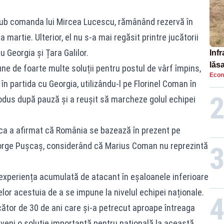
ub comanda lui Mircea Lucescu, rămânând rezervă în
 martie. Ulterior, el nu s-a mai regăsit printre jucătorii
 Georgia și Țara Galilor.
Infr
lăs
ne de foarte multe soluții pentru postul de vârf împins,
Econ
n partida cu Georgia, utilizându-l pe Florinel Coman în
odus după pauză și a reușit să marcheze golul echipei
ica a afirmat că România se bazează în prezent pe
George Pușcaș, considerând că Marius Coman nu reprezintă
 experiența acumulată de atacant în eșaloanele inferioare
selor acestuia de a se impune la nivelul echipei naționale.
cător de 30 de ani care și-a petrecut aproape întreaga
eveni o soluție importantă pentru națională la această