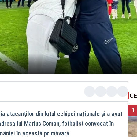
CE
1
a atacanților din lotul echipei naționale și a avut
adresa lui Marius Coman, fotbalist convocat în
mâniei în această primăvară.