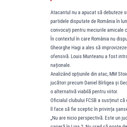
Atacantul nu a apucat să debuteze s
partidele disputate de România în luna
convocați pentru meciurile amicale cu
În contextul în care România nu dispu
Gheorghe Hagi a ales să improvizeze î
ofensivă. Louis Munteanu a fost intr
naționale.
Analizând opțiunile din atac, MM Sto
jucători precum Daniel Bîrligea și 
o alternativă viabilă pentru viitor.
Oficialul clubului FCSB a susținut că
îl face să fie sceptic în privința șan
„Nu are nicio perspectivă. Este un ju
carieră în Liga 2. Nu cred că poate d