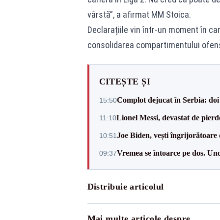
vârstă”, a afirmat MM Stoica.
Declarațiile vin într-un moment în ca
consolidarea compartimentului ofensi
CITEȘTE ȘI
Complot dejucat în Serbia: doi 
15:50
Lionel Messi, devastat de pierd
11:10
Joe Biden, vești îngrijorătoare 
10:51
Vremea se întoarce pe dos. Und
09:37
Distribuie articolul
Mai multe articole despre