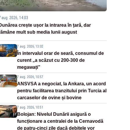
7 aug. 2026, 14:03
Dunărea crește ușor la intrarea în țară, dar
rămâne mult sub media lunii august
7 aug. 2026, 13:02
În intervalul orar de seară, consumul de
curent „a scăzut cu 200-300 de
megawați”
7 aug. 2026, 10:57
ANSVSA a negociat, la Ankara, un acord
pentru facilitarea tranzitului prin Turcia al
carcaselor de ovine și bovine
7 aug. 2026, 10:51
Bolojan: Nivelul Dunării asigură o
funcționare a centralei de la Cernavodă
de patru-cinci zile dacă debitele vor