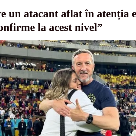
 un atacant aflat în atenția e
nfirme la acest nivel”