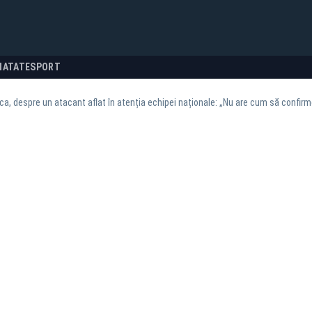
NATATE
SPORT
a, despre un atacant aflat în atenția echipei naționale: „Nu are cum să confirme