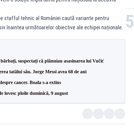
re stafful tehnic al României caută variante pentru
v înaintea următoarelor obiective ale echipei naționale.
bărbați, suspectați că plănuiau asasinarea lui Vučić
erea tatălui său. Jorge Messi avea 68 de ani
despre cancer. Boala s-a extins
e lovesc ploile duminică, 9 august