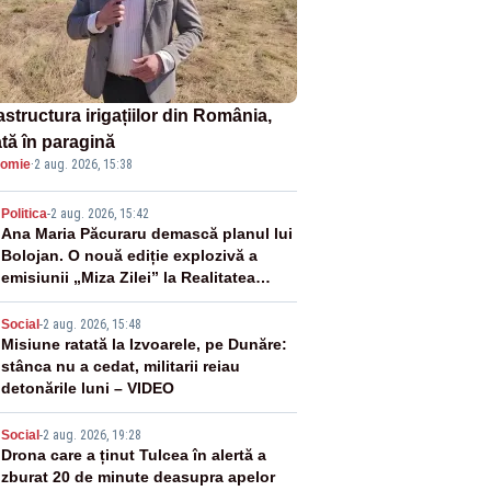
astructura irigațiilor din România,
ată în paragină
omie
·
2 aug. 2026, 15:38
2
Politica
-
2 aug. 2026, 15:42
Ana Maria Păcuraru demască planul lui
Bolojan. O nouă ediție explozivă a
emisiunii „Miza Zilei” la Realitatea
PLUS
3
Social
-
2 aug. 2026, 15:48
Misiune ratată la Izvoarele, pe Dunăre:
stânca nu a cedat, militarii reiau
detonările luni – VIDEO
4
Social
-
2 aug. 2026, 19:28
Drona care a ținut Tulcea în alertă a
zburat 20 de minute deasupra apelor