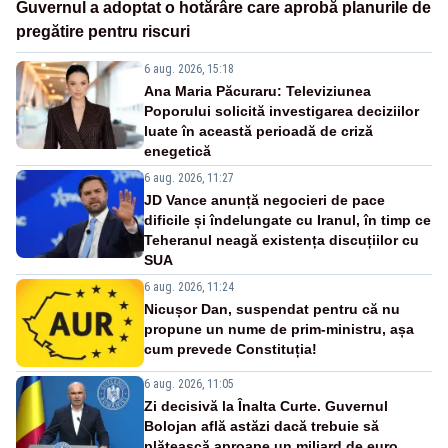
Guvernul a adoptat o hotărâre care aprobă planurile de
pregătire pentru riscuri
6 aug. 2026, 15:18
Ana Maria Păcuraru: Televiziunea
Poporului solicită investigarea deciziilor
luate în această perioadă de criză
enegetică
6 aug. 2026, 11:27
JD Vance anunță negocieri de pace
dificile și îndelungate cu Iranul, în timp ce
Teheranul neagă existența discuțiilor cu
SUA
6 aug. 2026, 11:24
Nicușor Dan, suspendat pentru că nu
propune un nume de prim-ministru, așa
cum prevede Constituția!
6 aug. 2026, 11:05
Zi decisivă la Înalta Curte. Guvernul
Bolojan află astăzi dacă trebuie să
plătească aproape un miliard de euro