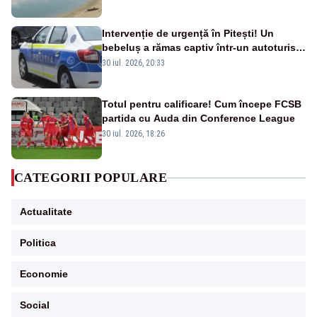
Intervenție de urgență în Pitești! Un
bebeluș a rămas captiv într-un autoturism
din cauza unei defecțiuni
30 iul. 2026, 20:33
Totul pentru calificare! Cum începe FCSB
partida cu Auda din Conference League
30 iul. 2026, 18:26
CATEGORII POPULARE
Actualitate
Politica
Economie
Social