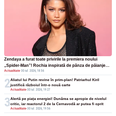
Zendaya a furat toate privirile la premiera noului
„Spider-Man”! Rochia inspirată de pânza de păianjen a
Actualitate
·
30 iul. 2026, 18:56
făcut senzație
2
Aliatul lui Putin revine în prim-plan! Patriarhul Kiril
justifică războiul într-o nouă carte
Actualitate
-
30 iul. 2026, 19:27
3
Alertă pe piața energiei! Dunărea se apropie de nivelul
critic, iar reactorul 2 de la Cernavodă ar putea fi oprit
Actualitate
-
30 iul. 2026, 19:56