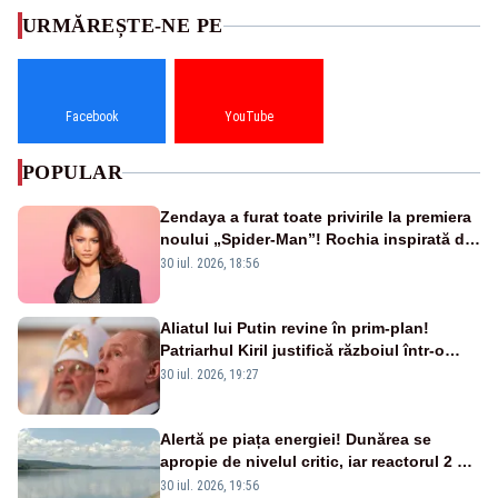
URMĂREȘTE-NE PE
Facebook
YouTube
POPULAR
Zendaya a furat toate privirile la premiera
noului „Spider-Man”! Rochia inspirată de
pânza de păianjen a făcut senzație
30 iul. 2026, 18:56
Aliatul lui Putin revine în prim-plan!
Patriarhul Kiril justifică războiul într-o
nouă carte
30 iul. 2026, 19:27
Alertă pe piața energiei! Dunărea se
apropie de nivelul critic, iar reactorul 2 de
la Cernavodă ar putea fi oprit
30 iul. 2026, 19:56