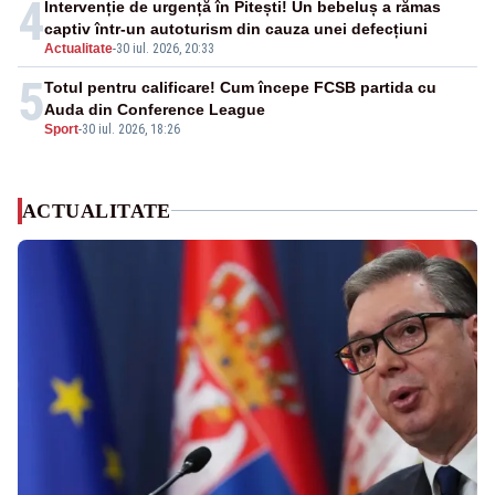
4
Intervenție de urgență în Pitești! Un bebeluș a rămas
captiv într-un autoturism din cauza unei defecțiuni
Actualitate
-
30 iul. 2026, 20:33
5
Totul pentru calificare! Cum începe FCSB partida cu
Auda din Conference League
Sport
-
30 iul. 2026, 18:26
ACTUALITATE