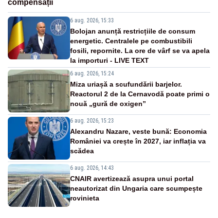
compensații
6 aug. 2026, 15:33
Bolojan anunță restricțiile de consum
energetic. Centralele pe combustibili
fosili, repornite. La ore de vârf se va apela
la importuri - LIVE TEXT
6 aug. 2026, 15:24
Miza uriașă a scufundării barjelor.
Reactorul 2 de la Cernavodă poate primi o
nouă „gură de oxigen”
6 aug. 2026, 15:23
Alexandru Nazare, veste bună: Economia
României va crește în 2027, iar inflația va
scădea
6 aug. 2026, 14:43
CNAIR avertizează asupra unui portal
neautorizat din Ungaria care scumpește
rovinieta