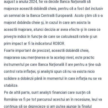
august a anului 2024, fie va decide Banca Națională să
majoreze această dobândă cheie, pentru că a fost dat inclusiv
un semnal de la Banca Centrală Europeană. Acolo știm că s-a
majorat dobânda cheie și, în cazul în care am asista la
această majorare, atunci decizia ar avea efecte și în ceea ce
privește indicii în funcție de care se calculează ratele și un
prim impact ar fi la indicatorul ROBOR.
Foarte important de precizat, această dobândă cheie,
majorarea sau menținerea ei la același nivel, este practic
instrumentul pe care Banca Națională îl are pentru a ține sub
control rata inflației, și analiștii spun că nu va exista nicio
scădere a dobânzii până în momentul în care inflația nu se va
stabiliza.
Pe de altă parte, sunt analiști financiari care susțin că
România va fi pe tot parcursul acestui an în recesiune, leul va
continua să se deprecieze și am putea ajunge la finalul