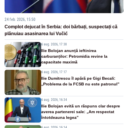
24 feb. 2026, 15:50
Complot dejucat în Serbia: doi bărbați, suspectați că
plănuiau asasinarea lui Vučić
6 aug. 2026, 17:38
Ilie Bolojan anunță ieftinirea
carburanților: Petromidia revine la
capacitate maximă
6 aug. 2026, 17:17
Ilie Dumitrescu îl apără pe Gigi Becali:
„Problema de la FCSB nu este patronul”
6 aug. 2026, 16:34
Ilie Bolojan evită un răspuns clar despre
averea partenerei sale: „Am respectat
întotdeauna legea”
6 aug. 2026, 16:14