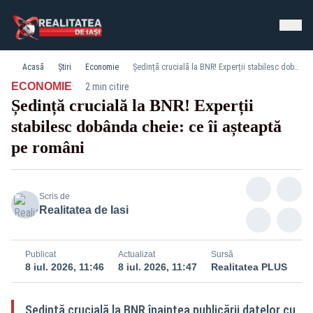
Acasă
Știri
Economie
Ședință crucială la BNR! Experții stabilesc dobânda cheie: ce îi așteaptă pe români
·
ECONOMIE
2 min citire
Ședință crucială la BNR! Experții
stabilesc dobânda cheie: ce îi așteaptă
pe români
Scris de
Realitatea de Iasi
Publicat
Actualizat
Sursă
8 iul. 2026, 11:46
8 iul. 2026, 11:47
Realitatea PLUS
Ședință crucială la BNR înaintea publicării datelor cu