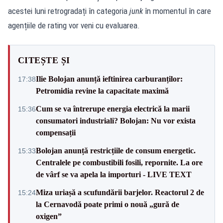
acestei luni retrogradați în categoria
junk
în momentul în care
agențiile de rating vor veni cu evaluarea.
CITEȘTE ȘI
Ilie Bolojan anunță ieftinirea carburanților:
17:38
Petromidia revine la capacitate maximă
Cum se va întrerupe energia electrică la marii
15:36
consumatori industriali? Bolojan: Nu vor exista
compensații
Bolojan anunță restricțiile de consum energetic.
15:33
Centralele pe combustibili fosili, repornite. La ore
de vârf se va apela la importuri - LIVE TEXT
Miza uriașă a scufundării barjelor. Reactorul 2 de
15:24
la Cernavodă poate primi o nouă „gură de
oxigen”