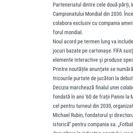
Parteneriatul dintre cele două părți,
Campionatului Mondial din 2030. Înce
colabora exclusiv cu compania americ
forul mondial.
Noul acord pe termen lung va include
jocuri bazate pe cartonașe. FIFA susț
elemente interactive și produse speci
Printre noutățile anunțate se numără 
tricourile purtate de jucători la debut
Decizia marchează finalul unei colab
fondată în anii ’60 de frații Panini l
cel pentru turneul din 2030, organiza
Michael Rubin, fondatorul și directoru
istorică” pentru compania sa. „Fotbal