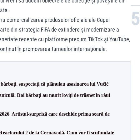
 noi vrem să ducem obiectele de colecție și poveștile din
sta.
ru comercializarea produselor oficiale ale Cupei
arte din strategia FIFA de extindere și modernizare a
rteneriate recente cu platforme precum TikTok și YouTube,
conținut în promovarea turneelor internaționale.
bărbați, suspectați că plănuiau asasinarea lui Vučić
culă. Doi bărbați au murit loviți de trăsnet în râul
26. Artistul-surpriză care deschide prima seară de
 Reactorului 2 de la Cernavodă. Cum vor fi scufundate