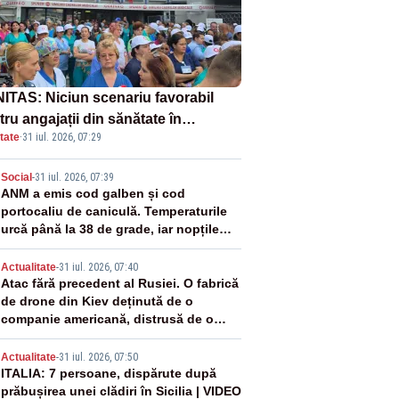
ITAS: Niciun scenariu favorabil
ru angajații din sănătate în
tate
·
31 iul. 2026, 07:29
ectul Legii salarizării
2
Social
-
31 iul. 2026, 07:39
ANM a emis cod galben și cod
portocaliu de caniculă. Temperaturile
urcă până la 38 de grade, iar nopțile
devin tropicale
3
Actualitate
-
31 iul. 2026, 07:40
Atac fără precedent al Rusiei. O fabrică
de drone din Kiev deținută de o
companie americană, distrusă de o
rachetă rusească
4
Actualitate
-
31 iul. 2026, 07:50
ITALIA: 7 persoane, dispărute după
prăbușirea unei clădiri în Sicilia | VIDEO