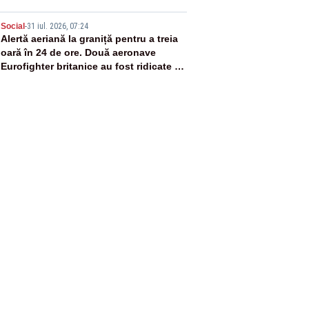
5
Social
-
31 iul. 2026, 07:24
Alertă aeriană la graniță pentru a treia
oară în 24 de ore. Două aeronave
Eurofighter britanice au fost ridicate de
la sol