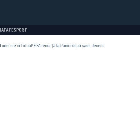
NATATE
SPORT
l unei ere în fotbal! FIFA renunță la Panini după șase decenii