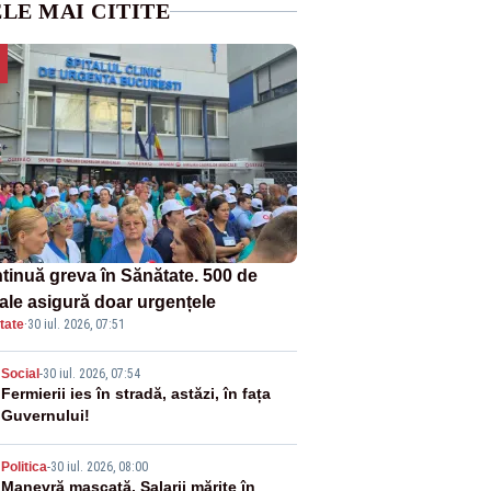
LE MAI CITITE
tinuă greva în Sănătate. 500 de
tale asigură doar urgențele
tate
·
30 iul. 2026, 07:51
2
Social
-
30 iul. 2026, 07:54
Fermierii ies în stradă, astăzi, în fața
Guvernului!
3
Politica
-
30 iul. 2026, 08:00
Manevră mascată. Salarii mărite în