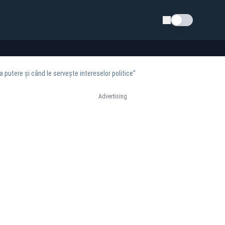
Schimba tema
putere și când le servește intereselor politice”
Advertising