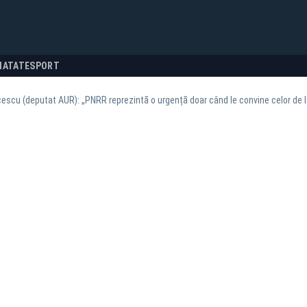
NATATE
SPORT
scu (deputat AUR): „PNRR reprezintă o urgență doar când le convine celor de la 