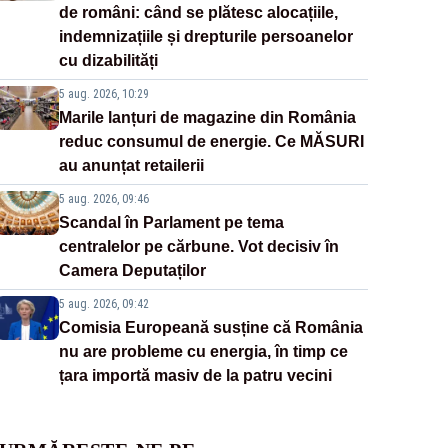
de români: când se plătesc alocațiile,
indemnizațiile și drepturile persoanelor
cu dizabilități
5 aug. 2026, 10:29
Marile lanțuri de magazine din România
reduc consumul de energie. Ce MĂSURI
au anunțat retailerii
5 aug. 2026, 09:46
Scandal în Parlament pe tema
centralelor pe cărbune. Vot decisiv în
Camera Deputaților
5 aug. 2026, 09:42
Comisia Europeană susține că România
nu are probleme cu energia, în timp ce
țara importă masiv de la patru vecini