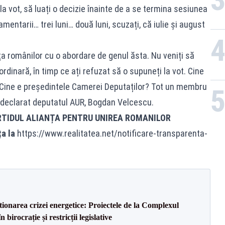
a vot, să luați o decizie înainte de a se termina sesiunea
mentarii… trei luni… două luni, scuzați, că iulie și august
nța românilor cu o abordare de genul ăsta. Nu veniți să
rdinară, în timp ce ați refuzat să o supuneți la vot. Cine
ine e președintele Camerei Deputaților? Tot un membru
declarat deputatul AUR, Bogdan Velcescu.
RTIDUL ALIANȚA PENTRU UNIREA ROMANILOR
ța la
https://www.realitatea.net/notificare-transparenta-
tionarea crizei energetice: Proiectele de la Complexul
birocrație și restricții legislative