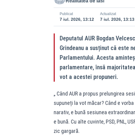
Realitatea de Iasi
Publicat
Actualizat
7 iul. 2026, 13:12
7 iul. 2026, 13:13
Deputatul AUR Bogdan Velcescu
Grindeanu a susținut că este n
Parlamentului. Acesta aminteșt
parlamentare, însă majoritatea
vot a acestei propuneri.
„ Când AUR a propus prelungirea sesiun
supuneți la vot măcar? Când e vorba
narativ, e bună sesiunea extraordina
e bună. Cu alte cuvinte, PSD, PNL, USR
zic gargară.