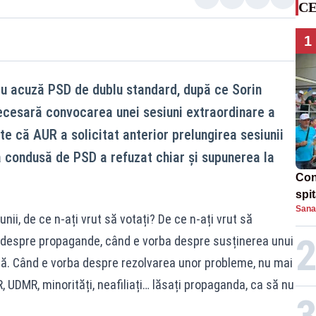
CE
1
 acuză PSD de dublu standard, după ce Sorin
ecesară convocarea unei sesiuni extraordinare a
e că AUR a solicitat anterior prelungirea sesiunii
 condusă de PSD a refuzat chiar și supunerea la
Con
spi
Sana
ii, de ce n-ați vrut să votați? De ce n-ați vrut să
 despre propagande, când e vorba despre susținerea unui
ră. Când e vorba despre rezolvarea unor probleme, nu mai
, UDMR, minorități, neafiliați… lăsați propaganda, ca să nu