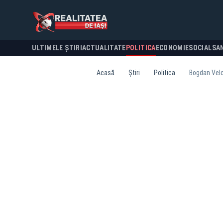
ULTIMELE ȘTIRI
ACTUALITATE
POLITICA
ECONOMIE
SOCIAL
SA
Acasă
Știri
Politica
Bogdan Velce