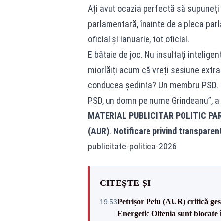
Ați avut ocazia perfectă să supuneți l
parlamentară, înainte de a pleca parla
oficial și ianuarie, tot oficial.
E bătaie de joc. Nu insultați intelige
miorlăiți acum că vreți sesiune extrao
conducea ședința? Un membru PSD. C
PSD, un domn pe nume Grindeanu”, a 
MATERIAL PUBLICITAR POLITIC PA
(AUR). Notificare privind transparen
publicitate-politica-2026
CITEȘTE ȘI
Petrișor Peiu (AUR) critică ges
19:53
Energetic Oltenia sunt blocate în 