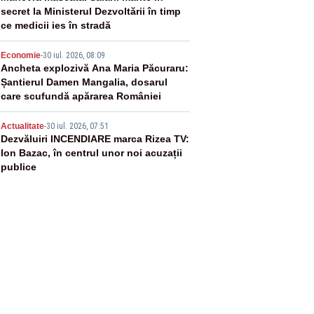
secret la Ministerul Dezvoltării în timp
ce medicii ies în stradă
4
Economie
-
30 iul. 2026, 08:09
Ancheta explozivă Ana Maria Păcuraru:
Șantierul Damen Mangalia, dosarul
care scufundă apărarea României
5
Actualitate
-
30 iul. 2026, 07:51
Dezvăluiri INCENDIARE marca Rizea TV:
Ion Bazac, în centrul unor noi acuzații
publice