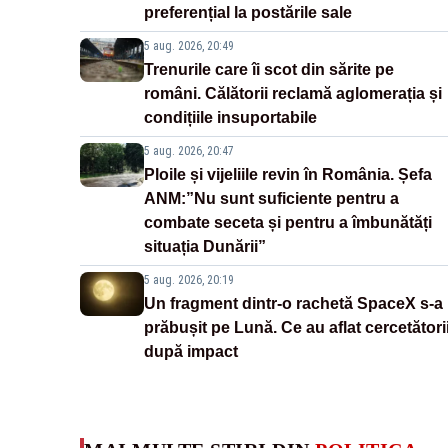
preferențial la postările sale
5 aug. 2026, 20:49
Trenurile care îi scot din sărite pe
români. Călătorii reclamă aglomerația și
condițiile insuportabile
5 aug. 2026, 20:47
Ploile și vijeliile revin în România. Șefa
ANM:”Nu sunt suficiente pentru a
combate seceta și pentru a îmbunătăți
situația Dunării”
5 aug. 2026, 20:19
Un fragment dintr-o rachetă SpaceX s-a
prăbușit pe Lună. Ce au aflat cercetători
după impact