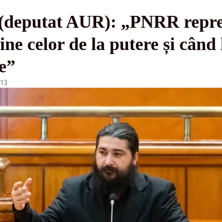
(deputat AUR): „PNRR repre
ne celor de la putere și când 
ce”
:13