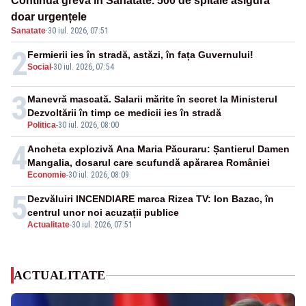
Continuă greva în Sănătate. 500 de spitale asigură
doar urgențele
Sanatate
·
30 iul. 2026, 07:51
2
Fermierii ies în stradă, astăzi, în fața Guvernului!
Social
-
30 iul. 2026, 07:54
3
Manevră mascată. Salarii mărite în secret la Ministerul
Dezvoltării în timp ce medicii ies în stradă
Politica
-
30 iul. 2026, 08:00
4
Ancheta explozivă Ana Maria Păcuraru: Șantierul Damen
Mangalia, dosarul care scufundă apărarea României
Economie
-
30 iul. 2026, 08:09
5
Dezvăluiri INCENDIARE marca Rizea TV: Ion Bazac, în
centrul unor noi acuzații publice
Actualitate
-
30 iul. 2026, 07:51
ACTUALITATE