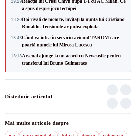
Reacția lui Cristi Chivu după 1-1 cu AC Milan. Ce
19:29
a spus despre jocul echipei
Doi rivali de moarte, invitați la nunta lui Cristiano
18:20
Ronaldo. Tensiunile ar putea exploda
Când va intra în serviciu avionul TAROM care
15:46
poartă numele lui Mircea Lucescu
Arsenal ajunge la un acord cu Newcastle pentru
13:13
transferul lui Bruno Guimaraes
Distribuie articolul
Mai multe articole despre
var
cupa mondiala
fotbal
decizii
schimbari