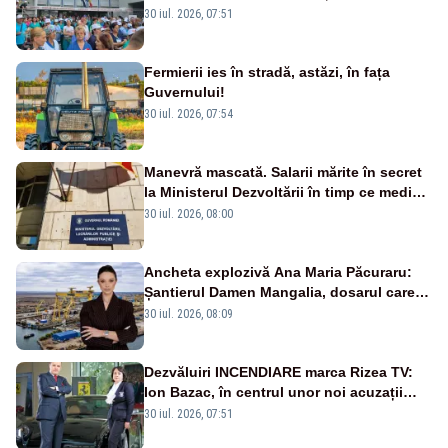
30 iul. 2026, 07:51
Fermierii ies în stradă, astăzi, în fața
Guvernului!
30 iul. 2026, 07:54
Manevră mascată. Salarii mărite în secret
la Ministerul Dezvoltării în timp ce medicii
ies în stradă
30 iul. 2026, 08:00
Ancheta explozivă Ana Maria Păcuraru:
Șantierul Damen Mangalia, dosarul care
scufundă apărarea României
30 iul. 2026, 08:09
Dezvăluiri INCENDIARE marca Rizea TV:
Ion Bazac, în centrul unor noi acuzații
publice
30 iul. 2026, 07:51