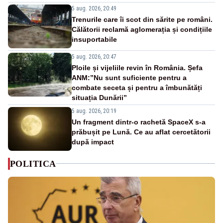
5 aug. 2026, 20:49
Trenurile care îi scot din sărite pe români.
Călătorii reclamă aglomerația și condițiile
insuportabile
5 aug. 2026, 20:47
Ploile și vijeliile revin în România. Șefa
ANM:”Nu sunt suficiente pentru a
combate seceta și pentru a îmbunătăți
situația Dunării”
5 aug. 2026, 20:19
Un fragment dintr-o rachetă SpaceX s-a
prăbușit pe Lună. Ce au aflat cercetătorii
după impact
POLITICA