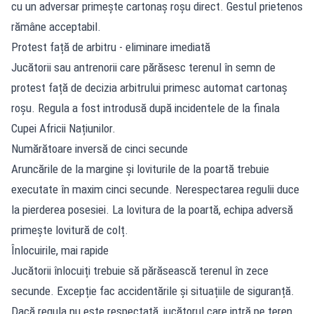
cu un adversar primește cartonaș roșu direct. Gestul prietenos
rămâne acceptabil.
Protest față de arbitru - eliminare imediată
Jucătorii sau antrenorii care părăsesc terenul în semn de
protest față de decizia arbitrului primesc automat cartonaș
roșu. Regula a fost introdusă după incidentele de la finala
Cupei Africii Națiunilor.
Numărătoare inversă de cinci secunde
Aruncările de la margine și loviturile de la poartă trebuie
executate în maxim cinci secunde. Nerespectarea regulii duce
la pierderea posesiei. La lovitura de la poartă, echipa adversă
primește lovitură de colț.
Înlocuirile, mai rapide
Jucătorii înlocuiți trebuie să părăsească terenul în zece
secunde. Excepție fac accidentările și situațiile de siguranță.
Dacă regula nu este respectată, jucătorul care intră pe teren