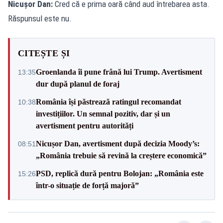
Nicușor Dan:
Cred că e prima oară când aud întrebarea asta.
Răspunsul este nu.
CITEȘTE ȘI
Groenlanda îi pune frână lui Trump. Avertisment
13:35
dur după planul de foraj
România își păstrează ratingul recomandat
10:38
investițiilor. Un semnal pozitiv, dar și un
avertisment pentru autorități
Nicușor Dan, avertisment după decizia Moody’s:
08:51
„România trebuie să revină la creștere economică”
PSD, replică dură pentru Bolojan: „România este
15:26
într-o situație de forță majoră”