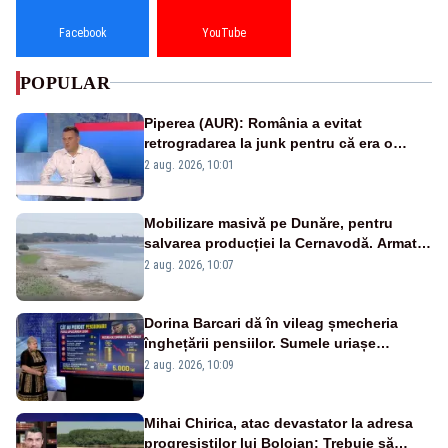
Facebook
YouTube
POPULAR
Piperea (AUR): România a evitat
retrogradarea la junk pentru că era o
catastrofă pentru bănci și fondurile de
2 aug. 2026, 10:01
pensii
Mobilizare masivă pe Dunăre, pentru
salvarea producției la Cernavodă. Armata
va detona o stâncă și va devia apa
2 aug. 2026, 10:07
fluviului - IMAGINI AERIENE
Dorina Barcari dă în vileag șmecheria
înghețării pensiilor. Sumele uriașe
pierdute de fiecare român
2 aug. 2026, 10:09
Mihai Chirica, atac devastator la adresa
progresiștilor lui Bolojan: Trebuie să