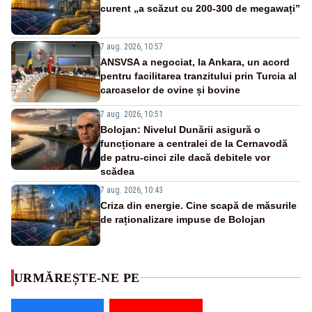
curent „a scăzut cu 200-300 de megawați”
7 aug. 2026, 10:57
ANSVSA a negociat, la Ankara, un acord
pentru facilitarea tranzitului prin Turcia al
carcaselor de ovine și bovine
7 aug. 2026, 10:51
Bolojan: Nivelul Dunării asigură o
funcționare a centralei de la Cernavodă
de patru-cinci zile dacă debitele vor
scădea
7 aug. 2026, 10:43
Criza din energie. Cine scapă de măsurile
de raționalizare impuse de Bolojan
URMĂREȘTE-NE PE