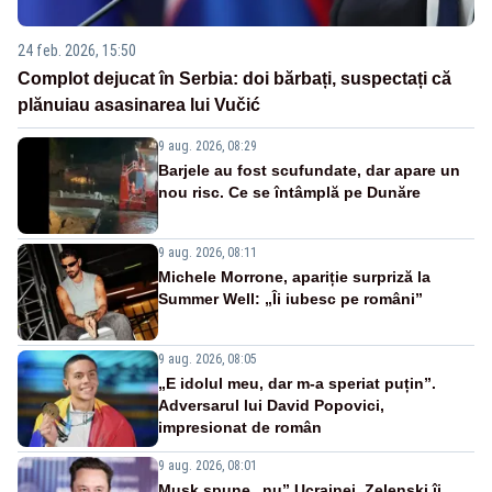
24 feb. 2026, 15:50
Complot dejucat în Serbia: doi bărbați, suspectați că
plănuiau asasinarea lui Vučić
9 aug. 2026, 08:29
Barjele au fost scufundate, dar apare un
nou risc. Ce se întâmplă pe Dunăre
9 aug. 2026, 08:11
Michele Morrone, apariție surpriză la
Summer Well: „Îi iubesc pe români”
9 aug. 2026, 08:05
„E idolul meu, dar m-a speriat puțin”.
Adversarul lui David Popovici,
impresionat de român
9 aug. 2026, 08:01
Musk spune „nu” Ucrainei. Zelenski îi