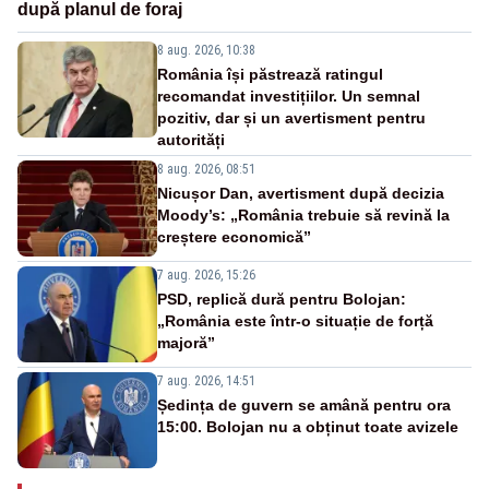
după planul de foraj
8 aug. 2026, 10:38
România își păstrează ratingul
recomandat investițiilor. Un semnal
pozitiv, dar și un avertisment pentru
autorități
8 aug. 2026, 08:51
Nicușor Dan, avertisment după decizia
Moody’s: „România trebuie să revină la
creștere economică”
7 aug. 2026, 15:26
PSD, replică dură pentru Bolojan:
„România este într-o situație de forță
majoră”
7 aug. 2026, 14:51
Ședința de guvern se amână pentru ora
15:00. Bolojan nu a obținut toate avizele