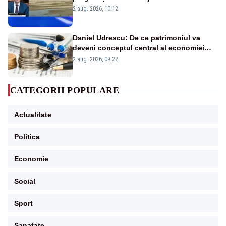
protejăm și natura, dar nu șținem omaneii
2 aug. 2026, 10:12
în stare permanentă de alertă
Daniel Udrescu: De ce patrimoniul va
deveni conceptul central al economiei
viitoare?
2 aug. 2026, 09:22
CATEGORII POPULARE
Actualitate
Politica
Economie
Social
Sport
Sanatate