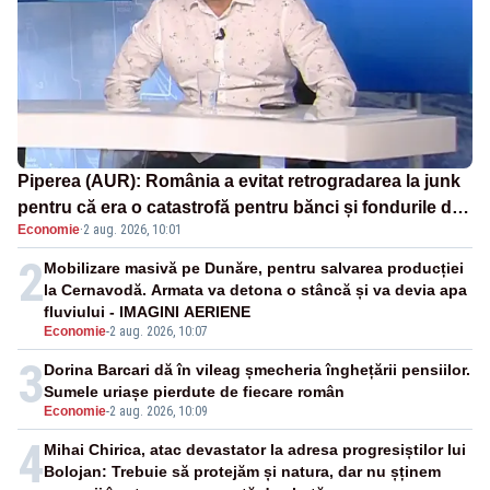
Piperea (AUR): România a evitat retrogradarea la junk
pentru că era o catastrofă pentru bănci și fondurile de
Economie
·
2 aug. 2026, 10:01
pensii
2
Mobilizare masivă pe Dunăre, pentru salvarea producției
la Cernavodă. Armata va detona o stâncă și va devia apa
fluviului - IMAGINI AERIENE
Economie
-
2 aug. 2026, 10:07
3
Dorina Barcari dă în vileag șmecheria înghețării pensiilor.
Sumele uriașe pierdute de fiecare român
Economie
-
2 aug. 2026, 10:09
4
Mihai Chirica, atac devastator la adresa progresiștilor lui
Bolojan: Trebuie să protejăm și natura, dar nu șținem