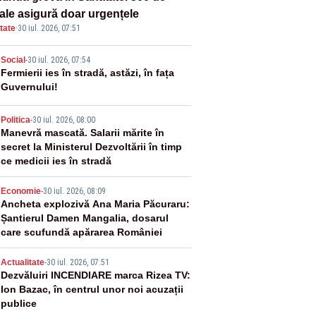
tale asigură doar urgențele
tate
·
30 iul. 2026, 07:51
2
Social
-
30 iul. 2026, 07:54
Fermierii ies în stradă, astăzi, în fața
Guvernului!
3
Politica
-
30 iul. 2026, 08:00
Manevră mascată. Salarii mărite în
secret la Ministerul Dezvoltării în timp
ce medicii ies în stradă
4
Economie
-
30 iul. 2026, 08:09
Ancheta explozivă Ana Maria Păcuraru:
Șantierul Damen Mangalia, dosarul
care scufundă apărarea României
5
Actualitate
-
30 iul. 2026, 07:51
Dezvăluiri INCENDIARE marca Rizea TV:
Ion Bazac, în centrul unor noi acuzații
publice