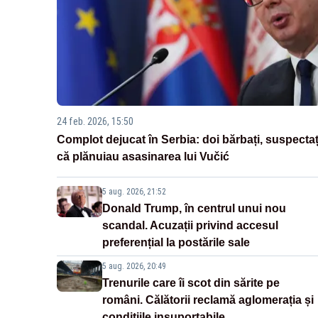
24 feb. 2026, 15:50
Complot dejucat în Serbia: doi bărbați, suspectaț
că plănuiau asasinarea lui Vučić
5 aug. 2026, 21:52
Donald Trump, în centrul unui nou
scandal. Acuzații privind accesul
preferențial la postările sale
5 aug. 2026, 20:49
Trenurile care îi scot din sărite pe
români. Călătorii reclamă aglomerația și
condițiile insuportabile