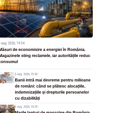
5 aug. 2026, 19:54
Măsuri de economisire a energiei în România.
Magazinele sting reclamele, iar autoritățile reduc
consumul
5 aug. 2026, 15:03
Banii intră mai devreme pentru milioane
de români: când se plătesc alocațiile,
indemnizațiile și drepturile persoanelor
cu dizabilități
5 aug. 2026, 10:29
Marile lanțuri de magazine din România