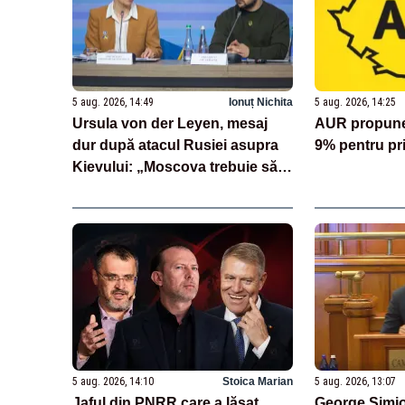
5 aug. 2026, 14:49
Ionuț Nichita
5 aug. 2026, 14:25
Ursula von der Leyen, mesaj
AUR propune 
dur după atacul Rusiei asupra
9% pentru pr
Kievului: „Moscova trebuie să
plătească”
5 aug. 2026, 14:10
Stoica Marian
5 aug. 2026, 13:07
Jaful din PNRR care a lăsat
George Simio