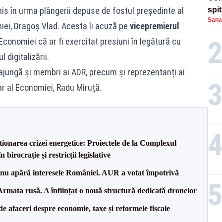
his în urma plângerii depuse de fostul președinte al
spi
Sana
niei, Dragoș Vlad. Acesta îi acuză pe
vicepremierul
Economiei că ar fi exercitat presiuni în legătură cu
 digitalizării.
ajungă și membri ai ADR, precum și reprezentanți ai
ar al Economiei, Radu Miruță.
tionarea crizei energetice: Proiectele de la Complexul
birocrație și restricții legislative
e nu apără interesele României. AUR a votat împotrivă
rmata rusă. A înființat o nouă structură dedicată dronelor
 de afaceri despre economie, taxe și reformele fiscale