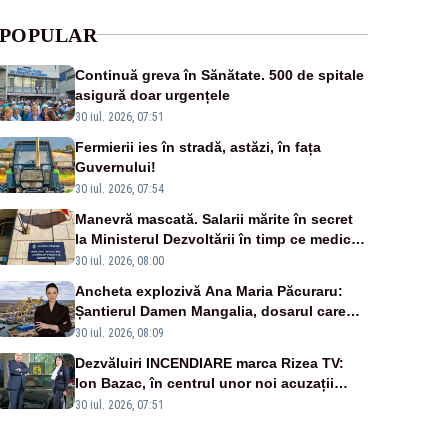
POPULAR
Continuă greva în Sănătate. 500 de spitale
asigură doar urgențele
30 iul. 2026, 07:51
Fermierii ies în stradă, astăzi, în fața
Guvernului!
30 iul. 2026, 07:54
Manevră mascată. Salarii mărite în secret
la Ministerul Dezvoltării în timp ce medicii
ies în stradă
30 iul. 2026, 08:00
Ancheta explozivă Ana Maria Păcuraru:
Șantierul Damen Mangalia, dosarul care
scufundă apărarea României
30 iul. 2026, 08:09
Dezvăluiri INCENDIARE marca Rizea TV:
Ion Bazac, în centrul unor noi acuzații
publice
30 iul. 2026, 07:51