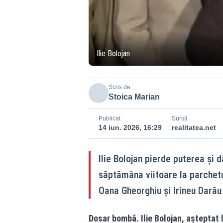
Ilie Bolojan
Scris de
Stoica Marian
Publicat
Sursă
14 iun. 2026, 16:29
realitatea.net
Ilie Bolojan pierde puterea și 
săptămâna viitoare la parchetul
Oana Gheorghiu și Irineu Darău ș
Dosar bombă. Ilie Bolojan, așteptat