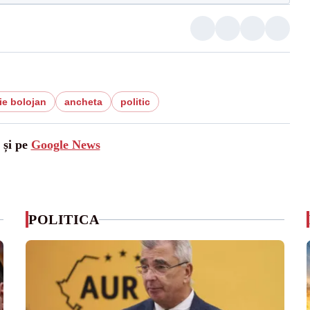
lie bolojan
ancheta
politic
 și pe
Google News
POLITICA