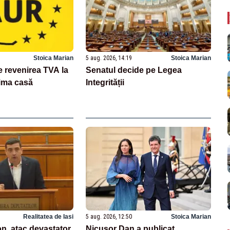
Stoica Marian
5 aug. 2026, 14:19
Stoica Marian
revenirea TVA la
Senatul decide pe Legea
ima casă
Integrității
Realitatea de Iasi
5 aug. 2026, 12:50
Stoica Marian
n, atac devastator
Nicușor Dan a publicat