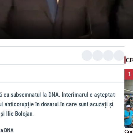
CE
1
dă cu subsemnatul la DNA. Interimarul e așteptat
 anticorupție în dosarul în care sunt acuzați și
i Ilie Bolojan.
 la DNA
Con