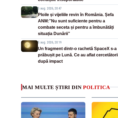
5 aug. 2026, 20:47
Ploile și vijeliile revin în România. Șefa
ANM:”Nu sunt suficiente pentru a
combate seceta și pentru a îmbunătăți
situația Dunării”
5 aug. 2026, 20:19
Un fragment dintr-o rachetă SpaceX s-a
prăbușit pe Lună. Ce au aflat cercetători
după impact
MAI MULTE ȘTIRI DIN
POLITICA