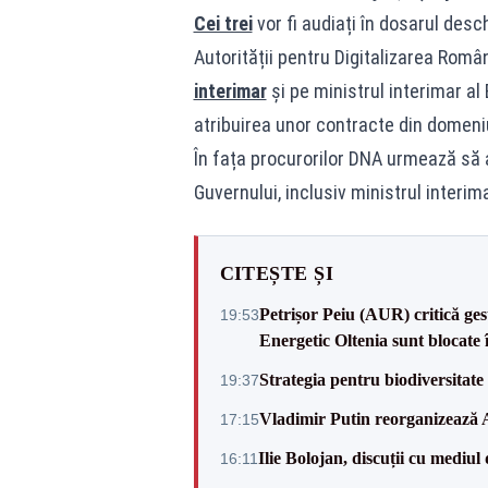
Cei trei
vor fi audiați în dosarul desc
Autorității pentru Digitalizarea Româ
interimar
și pe ministrul interimar al 
atribuirea unor contracte din domeniul
În fața procurorilor DNA urmează să 
Guvernului, inclusiv ministrul interim
CITEȘTE ȘI
Petrișor Peiu (AUR) critică ges
19:53
Energetic Oltenia sunt blocate în 
Strategia pentru biodiversitat
19:37
Vladimir Putin reorganizează A
17:15
Ilie Bolojan, discuții cu mediul
16:11