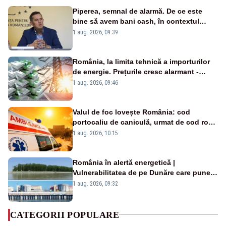
Piperea, semnal de alarmă. De ce este
bine să avem bani cash, în contextul
alertei energetice?
1 aug. 2026, 09:39
România, la limita tehnică a importurilor
de energie. Prețurile cresc alarmant -
Analiză Realitatea Plus
1 aug. 2026, 09:46
Valul de foc lovește România: cod
portocaliu de caniculă, urmat de cod roșu
duminică. Temperaturile urcă spre 40°C
1 aug. 2026, 10:15
România în alertă energetică |
Vulnerabilitatea de pe Dunăre care pune
în pericol Centrala Cernavodă era
1 aug. 2026, 09:32
cunoscută de pe vremea lui Ceaușescu
CATEGORII POPULARE