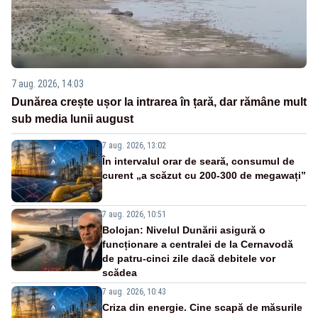
7 aug. 2026, 14:03
Dunărea crește ușor la intrarea în țară, dar rămâne mult
sub media lunii august
7 aug. 2026, 13:02
În intervalul orar de seară, consumul de
curent „a scăzut cu 200-300 de megawați”
7 aug. 2026, 10:51
Bolojan: Nivelul Dunării asigură o
funcționare a centralei de la Cernavodă
de patru-cinci zile dacă debitele vor
scădea
7 aug. 2026, 10:43
Criza din energie. Cine scapă de măsurile