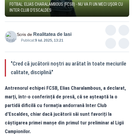
FOTBAL: ELIAS CHARALAMBOUS (FCSB) - NU VA FI UN MECI UȘOR CU
INTER CLUB D'ESCALDES
Realitatea de Iasi
Scris de
Publicat:
9 iul. 2025, 13:21
"Cred că jucătorii noștri au arătat în toate meciurile
calitate, disciplină"
Antrenorul echipei FCSB, Elias Charalambous, a declarat,
marți, într-o conferință de presă, că se așteaptă la o
partidă dificilă cu formația andorrană Inter Club
d'Escaldes, chiar dacă jucătorii săi sunt favoriți la
câștigarea primei manșe din primul tur preliminar al Ligii
Campionilor.