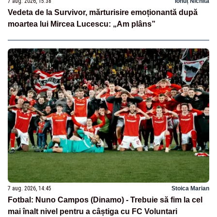
7 aug. 2026, 15:38
Ionuț Nichita
Vedeta de la Survivor, mărturisire emoționantă după
moartea lui Mircea Lucescu: „Am plâns”
7 aug. 2026, 14:45
Stoica Marian
Fotbal: Nuno Campos (Dinamo) - Trebuie să fim la cel
mai înalt nivel pentru a câștiga cu FC Voluntari