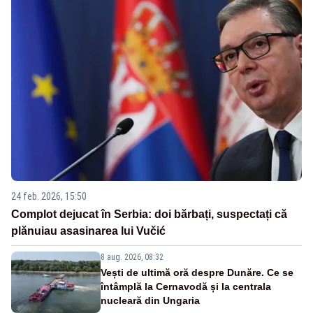
24 feb. 2026, 15:50
Complot dejucat în Serbia: doi bărbați, suspectați că
plănuiau asasinarea lui Vučić
8 aug. 2026, 08:32
Vești de ultimă oră despre Dunăre. Ce se
întâmplă la Cernavodă și la centrala
nucleară din Ungaria