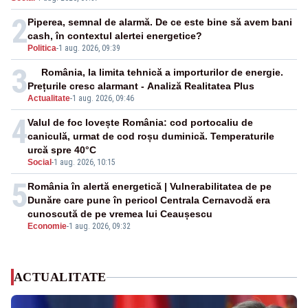
2
Piperea, semnal de alarmă. De ce este bine să avem bani
cash, în contextul alertei energetice?
Politica
-
1 aug. 2026, 09:39
3
România, la limita tehnică a importurilor de energie.
Prețurile cresc alarmant - Analiză Realitatea Plus
Actualitate
-
1 aug. 2026, 09:46
4
Valul de foc lovește România: cod portocaliu de
caniculă, urmat de cod roșu duminică. Temperaturile
urcă spre 40°C
Social
-
1 aug. 2026, 10:15
5
România în alertă energetică | Vulnerabilitatea de pe
Dunăre care pune în pericol Centrala Cernavodă era
cunoscută de pe vremea lui Ceaușescu
Economie
-
1 aug. 2026, 09:32
ACTUALITATE