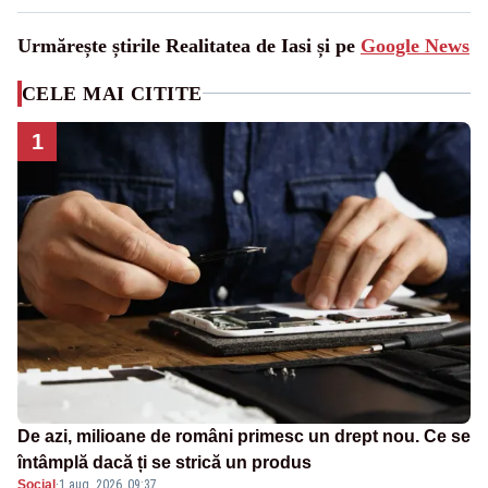
Urmărește știrile Realitatea de Iasi și pe
Google News
CELE MAI CITITE
1
De azi, milioane de români primesc un drept nou. Ce se
întâmplă dacă ți se strică un produs
Social
·
1 aug. 2026, 09:37