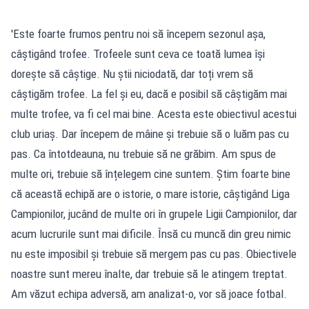
'Este foarte frumos pentru noi să începem sezonul așa,
câștigând trofee. Trofeele sunt ceva ce toată lumea își
dorește să câștige. Nu știi niciodată, dar toți vrem să
câștigăm trofee. La fel și eu, dacă e posibil să câștigăm mai
multe trofee, va fi cel mai bine. Acesta este obiectivul acestui
club uriaș. Dar începem de mâine și trebuie să o luăm pas cu
pas. Ca întotdeauna, nu trebuie să ne grăbim. Am spus de
multe ori, trebuie să înțelegem cine suntem. Știm foarte bine
că această echipă are o istorie, o mare istorie, câștigând Liga
Campionilor, jucând de multe ori în grupele Ligii Campionilor, dar
acum lucrurile sunt mai dificile. Însă cu muncă din greu nimic
nu este imposibil și trebuie să mergem pas cu pas. Obiectivele
noastre sunt mereu înalte, dar trebuie să le atingem treptat.
Am văzut echipa adversă, am analizat-o, vor să joace fotbal.