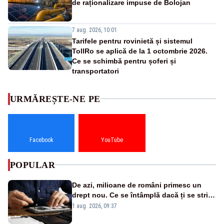
de raționalizare impuse de Bolojan
7 aug. 2026, 10:01
Tarifele pentru rovinietă și sistemul
TollRo se aplică de la 1 octombrie 2026.
Ce se schimbă pentru șoferi și
transportatori
URMĂREȘTE-NE PE
Facebook
YouTube
POPULAR
De azi, milioane de români primesc un
drept nou. Ce se întâmplă dacă ți se strică
un produs
1 aug. 2026, 09:37