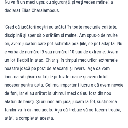
Nu va fi un meci ușor, cu siguranță, și veți vedea mâine', a
declarat Elias Charalambous.
'Cred că jucătorii noștri au arătat în toate meciurile calitate,
disciplină și sper să o arătăm și mâine. Am spus-o de multe
ori, avem jucători care pot schimba pozițiile, se pot adapta. Nu
e vorba de numărul 9 sau numărul 10 sau de extreme. Avem
un lot flexibil în atac. Chiar și în timpul meciurilor, extremele
noastre joacă pe post de atacanți și invers. Așa că vom
încerca să găsim soluțiile potrivite mâine și avem lotul
necesar pentru asta. Cel mai important lucru e că avem nevoie
de fani, iar ei au arătat la ultimul meci că au fost din nou
alături de băieți. Și oriunde am juca, jucăm la fel, susținerea
fanilor va fi din nou acolo. Așa că trebuie să ne facem treaba,
atât', a completat acesta.