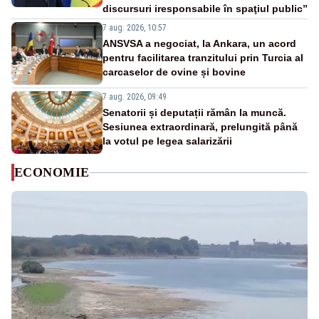
discursuri iresponsabile în spaţiul public”
7 aug. 2026, 10:57
ANSVSA a negociat, la Ankara, un acord
pentru facilitarea tranzitului prin Turcia al
carcaselor de ovine și bovine
7 aug. 2026, 09:49
Senatorii și deputații rămân la muncă.
Sesiunea extraordinară, prelungită până
la votul pe legea salarizării
ECONOMIE