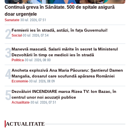
Continuă greva în Sănătate. 500 de spitale asigură
doar urgențele
Sanatate
·
30 iul. 2026, 07:51
2
Fermierii ies în stradă, astăzi, în fața Guvernului!
Social
-
30 iul. 2026, 07:54
3
Manevră mascată. Salarii mărite în secret la Ministerul
Dezvoltării în timp ce medicii ies în stradă
Politica
-
30 iul. 2026, 08:00
4
Ancheta explozivă Ana Maria Păcuraru: Șantierul Damen
Mangalia, dosarul care scufundă apărarea României
Economie
-
30 iul. 2026, 08:09
5
Dezvăluiri INCENDIARE marca Rizea TV: Ion Bazac, în
centrul unor noi acuzații publice
Actualitate
-
30 iul. 2026, 07:51
ACTUALITATE