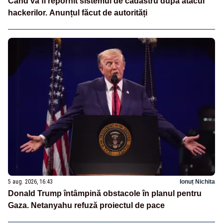
Când va fi repornit sistemul de cadastru după atacul
hackerilor. Anunțul făcut de autorități
5 aug. 2026, 16:43
Ionuț Nichita
Donald Trump întâmpină obstacole în planul pentru
Gaza. Netanyahu refuză proiectul de pace