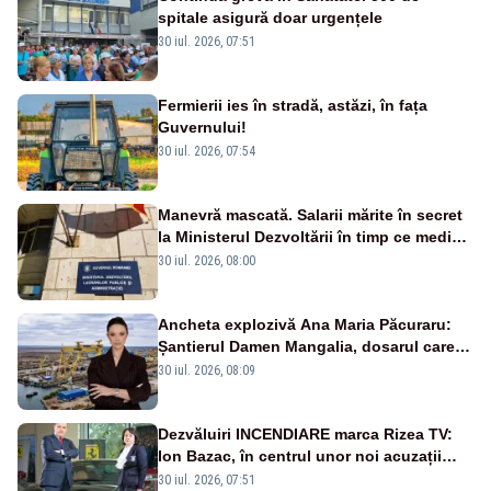
spitale asigură doar urgențele
30 iul. 2026, 07:51
Fermierii ies în stradă, astăzi, în fața
Guvernului!
30 iul. 2026, 07:54
Manevră mascată. Salarii mărite în secret
la Ministerul Dezvoltării în timp ce medicii
ies în stradă
30 iul. 2026, 08:00
Ancheta explozivă Ana Maria Păcuraru:
Șantierul Damen Mangalia, dosarul care
scufundă apărarea României
30 iul. 2026, 08:09
Dezvăluiri INCENDIARE marca Rizea TV:
Ion Bazac, în centrul unor noi acuzații
publice
30 iul. 2026, 07:51