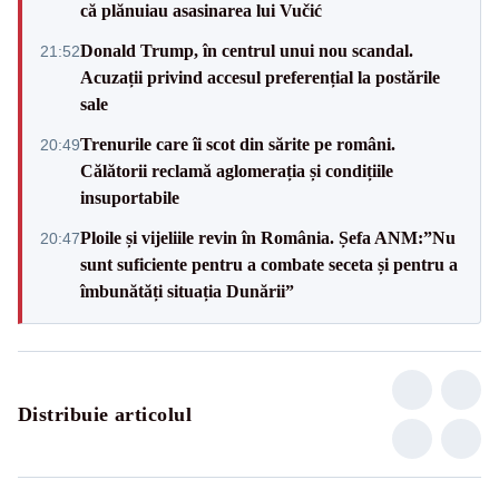
că plănuiau asasinarea lui Vučić
Donald Trump, în centrul unui nou scandal.
21:52
Acuzații privind accesul preferențial la postările
sale
Trenurile care îi scot din sărite pe români.
20:49
Călătorii reclamă aglomerația și condițiile
insuportabile
Ploile și vijeliile revin în România. Șefa ANM:”Nu
20:47
sunt suficiente pentru a combate seceta și pentru a
îmbunătăți situația Dunării”
Distribuie articolul