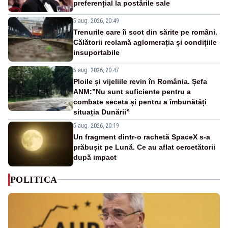
preferențial la postările sale
5 aug. 2026, 20:49
Trenurile care îi scot din sărite pe români.
Călătorii reclamă aglomerația și condițiile
insuportabile
5 aug. 2026, 20:47
Ploile și vijeliile revin în România. Șefa
ANM:”Nu sunt suficiente pentru a
combate seceta și pentru a îmbunătăți
situația Dunării”
5 aug. 2026, 20:19
Un fragment dintr-o rachetă SpaceX s-a
prăbușit pe Lună. Ce au aflat cercetătorii
după impact
POLITICA