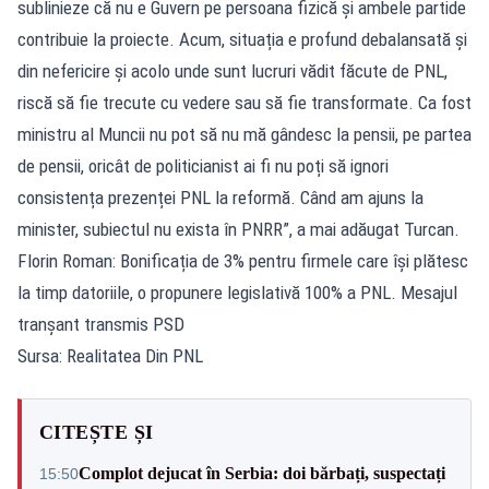
sublinieze că nu e Guvern pe persoana fizică și ambele partide
contribuie la proiecte. Acum, situația e profund debalansată și
din nefericire și acolo unde sunt lucruri vădit făcute de PNL,
riscă să fie trecute cu vedere sau să fie transformate. Ca fost
ministru al Muncii nu pot să nu mă gândesc la pensii, pe partea
de pensii, oricât de politicianist ai fi nu poți să ignori
consistența prezenței PNL la reformă. Când am ajuns la
minister, subiectul nu exista în PNRR”, a mai adăugat Turcan.
Florin Roman: Bonificația de 3% pentru firmele care își plătesc
la timp datoriile, o propunere legislativă 100% a PNL. Mesajul
tranșant transmis PSD
Sursa: Realitatea Din PNL
CITEȘTE ȘI
Complot dejucat în Serbia: doi bărbați, suspectați
15:50