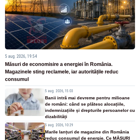
5 aug. 2026, 19:54
Măsuri de economisire a energiei în România.
Magazinele sting reclamele, iar autoritățile reduc
consumul
5 aug. 2026, 15:03
Banii intră mai devreme pentru milioane
de români: când se plătesc alocațiile,
indemnizațiile și drepturile persoanelor cu
dizabilități
5 aug. 2026, 10:29
Marile lanțuri de magazine din România
reduc consumul de energie. Ce MĂSURI