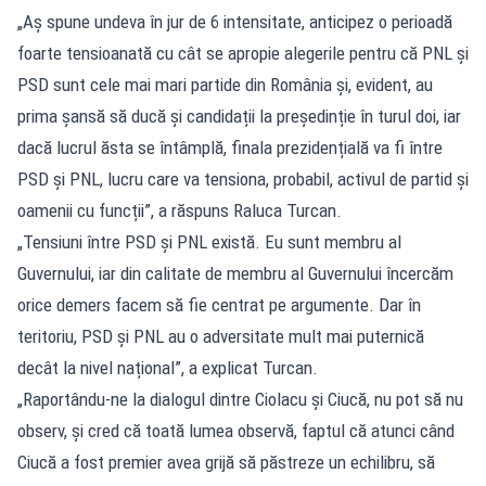
„Aș spune undeva în jur de 6 intensitate, anticipez o perioadă
foarte tensioanată cu cât se apropie alegerile pentru că PNL și
PSD sunt cele mai mari partide din România și, evident, au
prima șansă să ducă și candidații la președinție în turul doi, iar
dacă lucrul ăsta se întâmplă, finala prezidențială va fi între
PSD și PNL, lucru care va tensiona, probabil, activul de partid și
oamenii cu funcții”, a răspuns Raluca Turcan.
„Tensiuni între PSD și PNL există. Eu sunt membru al
Guvernului, iar din calitate de membru al Guvernului încercăm
orice demers facem să fie centrat pe argumente. Dar în
teritoriu, PSD și PNL au o adversitate mult mai puternică
decât la nivel național”, a explicat Turcan.
„Raportându-ne la dialogul dintre Ciolacu și Ciucă, nu pot să nu
observ, și cred că toată lumea observă, faptul că atunci când
Ciucă a fost premier avea grijă să păstreze un echilibru, să