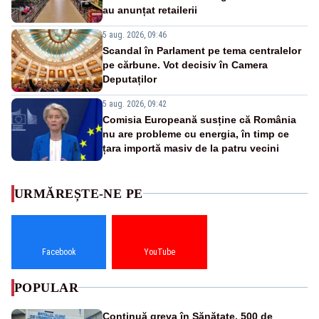
au anunțat retailerii
5 aug. 2026, 09:46
Scandal în Parlament pe tema centralelor
pe cărbune. Vot decisiv în Camera
Deputaților
5 aug. 2026, 09:42
Comisia Europeană susține că România
nu are probleme cu energia, în timp ce
țara importă masiv de la patru vecini
URMĂREȘTE-NE PE
Facebook
YouTube
POPULAR
Continuă greva în Sănătate. 500 de