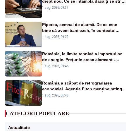
drept nou. Ce se întâmplă dacă ți se strică
un produs
1 aug. 2026, 09:37
Piperea, semnal de alarmă. De ce este
bine să avem bani cash, în contextul
alertei energetice?
1 aug. 2026, 09:39
România, la limita tehnică a importurilor
de energie. Prețurile cresc alarmant -
Analiză Realitatea Plus
1 aug. 2026, 09:46
România a scăpat de retrogradarea
economiei. Agenția Fitch menține ratingul
„BBB-” cu perspectivă negativă
1 aug. 2026, 06:48
CATEGORII POPULARE
Actualitate