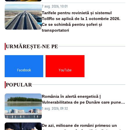
7 aug. 2026, 10:01
Tarifele pentru rovinietă și sistemul
TollRo se aplică de la 1 octombrie 2026.
Ce se schimbă pentru șoferi și
transportatori
URMĂREȘTE-NE PE
Facebook
YouTube
POPULAR
România în alertă energetică |
Vulnerabilitatea de pe Dunăre care pune
în pericol Centrala Cernavodă era
1 aug. 2026, 09:32
cunoscută de pe vremea lui Ceaușescu
De azi, milioane de români primesc un