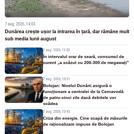
7 aug. 2026, 14:03
Dunărea crește ușor la intrarea în țară, dar rămâne mult
sub media lunii august
7 aug. 2026, 13:02
În intervalul orar de seară, consumul de
curent „a scăzut cu 200-300 de megawați”
7 aug. 2026, 10:51
Bolojan: Nivelul Dunării asigură o
funcționare a centralei de la Cernavodă
de patru-cinci zile dacă debitele vor
scădea
7 aug. 2026, 10:43
Criza din energie. Cine scapă de măsurile
de raționalizare impuse de Bolojan