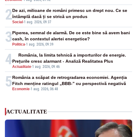
cunoscută de pe vremea lui Ceaușescu
2
De azi, milioane de români primesc un drept nou. Ce se
întâmplă dacă ți se strică un produs
Social
-
1 aug. 2026, 09:37
3
Piperea, semnal de alarmă. De ce este bine să avem bani
cash, în contextul alertei energetice?
Politica
-
1 aug. 2026, 09:39
4
România, la limita tehnică a importurilor de energie.
Prețurile cresc alarmant - Analiză Realitatea Plus
Actualitate
-
1 aug. 2026, 09:46
5
România a scăpat de retrogradarea economiei. Agenția
Fitch menține ratingul „BBB-” cu perspectivă negativă
Economie
-
1 aug. 2026, 06:48
ACTUALITATE