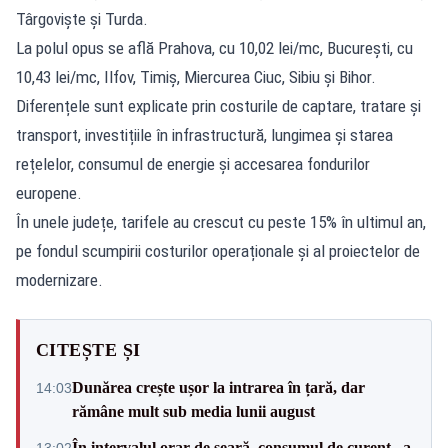
Târgoviște și Turda.
La polul opus se află Prahova, cu 10,02 lei/mc, București, cu
10,43 lei/mc, Ilfov, Timiș, Miercurea Ciuc, Sibiu și Bihor.
Diferențele sunt explicate prin costurile de captare, tratare și
transport, investițiile în infrastructură, lungimea și starea
rețelelor, consumul de energie și accesarea fondurilor
europene.
În unele județe, tarifele au crescut cu peste 15% în ultimul an,
pe fondul scumpirii costurilor operaționale și al proiectelor de
modernizare.
CITEȘTE ȘI
Dunărea crește ușor la intrarea în țară, dar
14:03
rămâne mult sub media lunii august
În intervalul orar de seară, consumul de curent „a
13:02