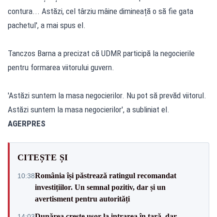
contura... Astăzi, cel târziu mâine dimineață o să fie gata
pachetul', a mai spus el.
Tanczos Barna a precizat că UDMR participă la negocierile
pentru formarea viitorului guvern.
'Astăzi suntem la masa negocierilor. Nu pot să prevăd viitorul.
Astăzi suntem la masa negocierilor', a subliniat el.
AGERPRES
CITEȘTE ȘI
România își păstrează ratingul recomandat
10:38
investițiilor. Un semnal pozitiv, dar și un
avertisment pentru autorități
Dunărea crește ușor la intrarea în țară, dar
14:03