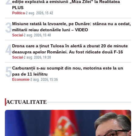
ediție explozivă a emisiunii „Miza Zilei” la Realitatea
PLUS
Politica
-
2 aug. 2026, 15:42
3
Misiune ratată la Izvoarele, pe Dunăre: stânca nu a cedat,
militarii reiau detonările luni – VIDEO
Social
-
2 aug. 2026, 15:48
4
Drona care a ținut Tulcea în alertă a zburat 20 de minute
deasupra apelor României. Au fost ridicate două F-16
Social
-
2 aug. 2026, 19:28
5
Carburanții s-au scumpit din nou, motorina este la un
pas de 11 lei/litru
Economie
-
2 aug. 2026, 15:36
ACTUALITATE