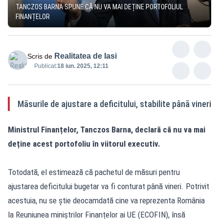
TANCZOS BARNA SPUNE CĂ NU VA MAI DEȚINE PORTOFOLIUL
FINANȚELOR
Realitatea de Iasi
Scris de
Publicat:
18 iun. 2025, 12:11
Măsurile de ajustare a deficitului, stabilite până vineri
Ministrul Finanțelor, Tanczos Barna, declară că nu va mai
deține acest portofoliu în viitorul executiv.
Totodată, el estimează că pachetul de măsuri pentru
ajustarea deficitului bugetar va fi conturat până vineri. Potrivit
acestuia, nu se știe deocamdată cine va reprezenta România
la Reuniunea miniștrilor Finanțelor ai UE (ECOFIN), însă