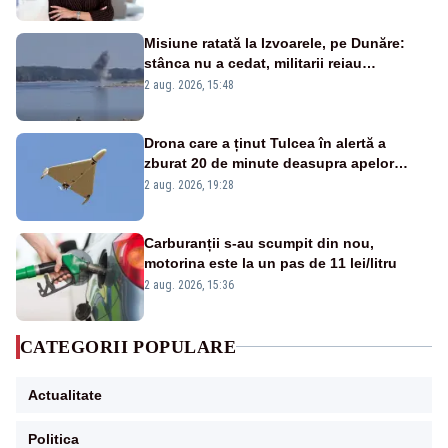
Misiune ratată la Izvoarele, pe Dunăre:
stânca nu a cedat, militarii reiau
detonările luni – VIDEO
2 aug. 2026, 15:48
Drona care a ținut Tulcea în alertă a
zburat 20 de minute deasupra apelor
României. Au fost ridicate două F-16
2 aug. 2026, 19:28
Carburanții s-au scumpit din nou,
motorina este la un pas de 11 lei/litru
2 aug. 2026, 15:36
CATEGORII POPULARE
Actualitate
Politica