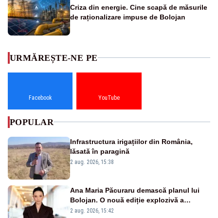
Criza din energie. Cine scapă de măsurile
de raționalizare impuse de Bolojan
URMĂREȘTE-NE PE
Facebook
YouTube
POPULAR
Infrastructura irigațiilor din România,
lăsată în paragină
2 aug. 2026, 15:38
Ana Maria Păcuraru demască planul lui
Bolojan. O nouă ediție explozivă a
emisiunii „Miza Zilei” la Realitatea PLUS
2 aug. 2026, 15:42