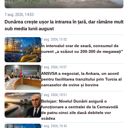
7 aug. 2026, 14:03
Dunărea crește ușor la intrarea în țară, dar rămâne mult
sub media lunii august
7 aug. 2026, 13:02
În intervalul orar de seară, consumul de
curent „a scăzut cu 200-300 de megawați”
7 aug. 2026, 10:57
ANSVSA a negociat, la Ankara, un acord
pentru facilitarea tranzitului prin Turcia al
carcaselor de ovine și bovine
7 aug. 2026, 10:51
Bolojan: Nivelul Dunării asigură o
funcționare a centralei de la Cernavodă
de patru-cinci zile dacă debitele vor
scădea
7 aug. 2026, 10:43